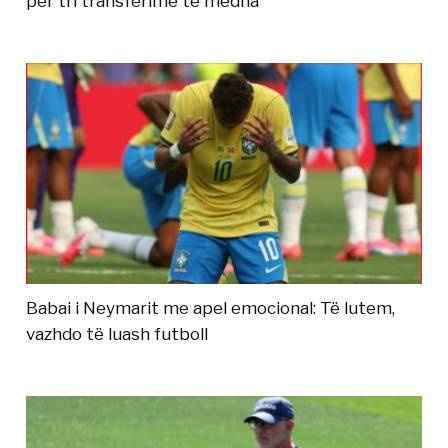
për tri transferime të mëdha
Babai i Neymarit me apel emocional: Të lutem,
vazhdo të luash futboll