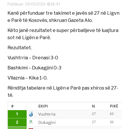
Publikuar: 05/05/2019
18:47
Kanë përfunduar tre takimet e javës së 27 në Ligvn
e Parë të Kosovës, shkruan Gazeta Alo.
Këto janë rezultatet e super përballjeve të luajtura
sot në Ligën e Parë.
Rezultatet.
Vushtrria – Drenasi 3-0
Bashkimi – Dukagjini 0-3
Vllaznia – Kika 1-0.
Rënditja tabelare në Ligën e Parë pas xhiros së 27-
të.