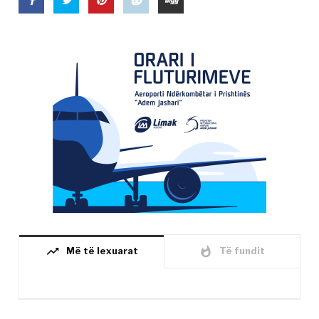
trending_up
whatshot
Më të lexuarat
Të fundit