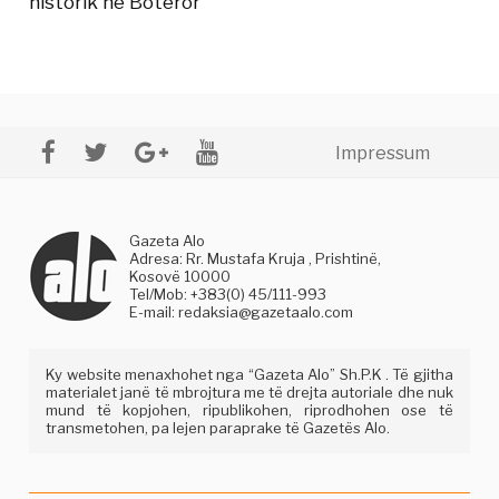
historik në Botëror
Impressum
Gazeta Alo
Adresa: Rr. Mustafa Kruja , Prishtinë,
Kosovë 10000
Tel/Mob: +383(0) 45/111-993
E-mail:
redaksia@gazetaalo.com
Ky website menaxhohet nga “Gazeta Alo” Sh.P.K . Të gjitha
materialet janë të mbrojtura me të drejta autoriale dhe nuk
mund të kopjohen, ripublikohen, riprodhohen ose të
transmetohen, pa lejen paraprake të Gazetës Alo.