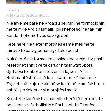
Gazeta Alo
Publikuar: 21/02/2019
13:16
Një javë më parë në Kroaci u përfshi në formacionin
më të mirë Ardian Ismajli, i cili shënoi gol në takimin
kundër Lokomotivës së Zagrebit.
Këtë herë një tjetër mbrojtës është mes më të
mirëve të përzgjedhur nga Telesport.hr.
Nuk është një formacion dosido dhe subjektiv, pasi i
referohet shifrave të ofruar nga InStat Sport.
Gjithsesi të mbetemi tek emri i lojtarit. Amir
Rrahmani është ai që ka spikatur me Dinamon e
Zagrebit dhe ajo që bie në sy ka të bëjë me faktin se
është i pozicionuar si mbrojtës i majtë.
Kroatët e kanë aktivizuar edhe herë të tjera në atë
pozicion ish-futbollistin e Partizanit të Tiranës.