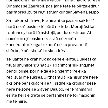
Formacioni i më të mirëve dominohet nga lojtarët e
Dinamos së Zagrebit, pasi janë tetë të përzgjedhur
pas fitores 3:0 të regjistruar kundër Slaven Belupo.
Sa i takon shifrave, Rrahmani ka pasuar saktë 41
herë në 51 pasime të bërë në total. Mbrojtësi ka
tentuar dy herë të asistojë, por ka dështuar. Ai
numëron një pasim në saktë në zonën
kundërshtarë, nga tre herë që ka provuar të
shërbejë për shokët e skuadrës.
Të luante në krah nuk ka qenë e lehtë. Duelet i ka
fituar shumicën: 9 nga 17. Rrahmani nuk shquhet
për driblime, por një që e ka ndërmarrë e ka
realizuar me sukses. Gjithashtu ai ka nisur tre herë
aksione për skuadrën e tij, si dhe ka krosuar pesë
herë në zonën e Slaven Belupo. Për Rrahmanin
është hera e tretë që përfshihet në formacionin
më të mirë.