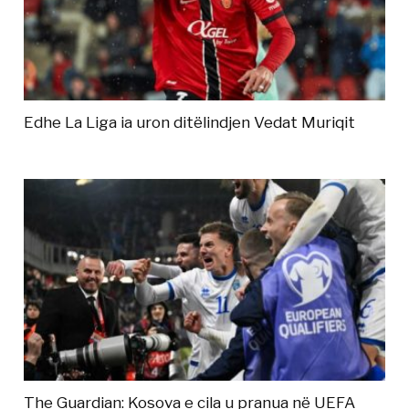
Edhe La Liga ia uron ditëlindjen Vedat Muriqit
The Guardian: Kosova e cila u pranua në UEFA