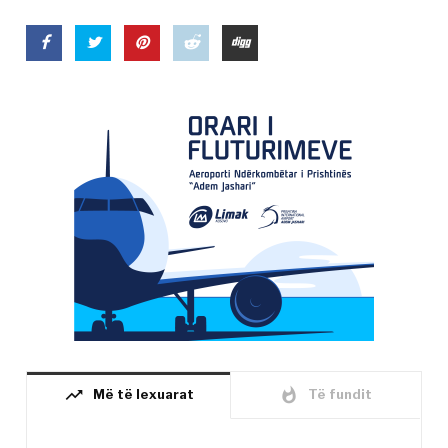
trending_up
whatshot
Më të lexuarat
Të fundit