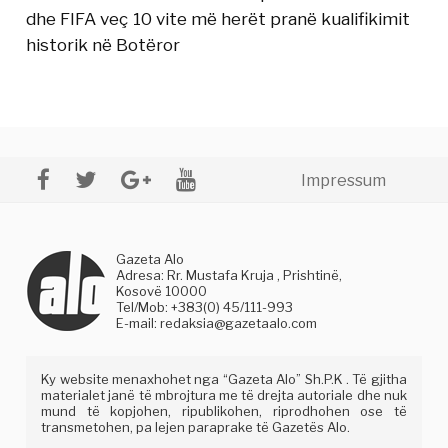
dhe FIFA veç 10 vite më herët pranë kualifikimit
historik në Botëror
Impressum
Gazeta Alo
Adresa: Rr. Mustafa Kruja , Prishtinë,
Kosovë 10000
Tel/Mob: +383(0) 45/111-993
E-mail:
redaksia@gazetaalo.com
Ky website menaxhohet nga “Gazeta Alo” Sh.P.K . Të gjitha
materialet janë të mbrojtura me të drejta autoriale dhe nuk
mund të kopjohen, ripublikohen, riprodhohen ose të
transmetohen, pa lejen paraprake të Gazetës Alo.