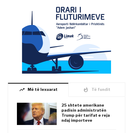
trending_up
whatshot
Më të lexuarat
Të fundit
25 shtete amerikane
padisin administratën
Trump për tarifat e reja
ndaj importeve