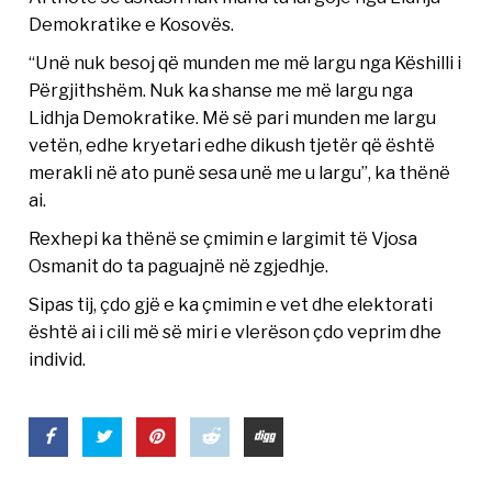
Demokratike e Kosovës.
“Unë nuk besoj që munden me më largu nga Këshilli i
Përgjithshëm. Nuk ka shanse me më largu nga
Lidhja Demokratike. Më së pari munden me largu
vetën, edhe kryetari edhe dikush tjetër që është
merakli në ato punë sesa unë me u largu”, ka thënë
ai.
Rexhepi ka thënë se çmimin e largimit të Vjosa
Osmanit do ta paguajnë në zgjedhje.
Sipas tij, çdo gjë e ka çmimin e vet dhe elektorati
është ai i cili më së miri e vlerëson çdo veprim dhe
individ.