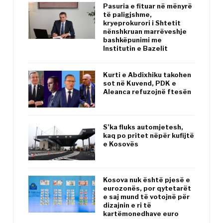
Pasuria e fituar në mënyrë
të paligjshme,
kryeprokurori i Shtetit
nënshkruan marrëveshje
bashkëpunimi me
Institutin e Bazelit
Kurti e Abdixhiku takohen
sot në Kuvend, PDK e
Aleanca refuzojnë ftesën
S’ka fluks automjetesh,
kaq po pritet nëpër kufijtë
e Kosovës
Kosova nuk është pjesë e
eurozonës, por qytetarët
e saj mund të votojnë për
dizajnin e ri të
kartëmonedhave euro