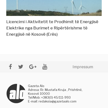
Licencimi i Aktivitetit te Prodhimit të Energjisë
Elektrike nga Burimet e Ripërtërishme të
Energjisë në Kosovë (Erës)
Impressum
Gazeta Alo
Adresa: Rr. Mustafa Kruja , Prishtinë,
Kosovë 10000
Tel/Mob: +383(0) 45/111-993
E-mail:
redaksia@gazetaalo.com