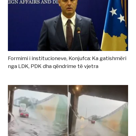
Formimi i institucioneve, Konjufca: Ka gatishmëri
nga LDK, PDK dha qëndrime të vjetra