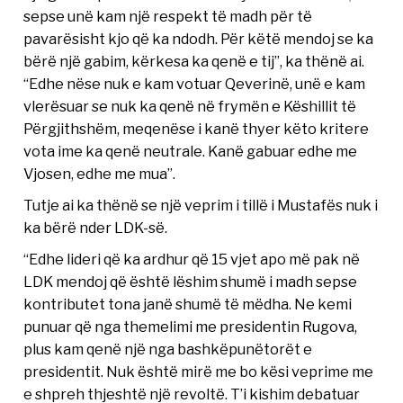
sepse unë kam një respekt të madh për të
pavarësisht kjo që ka ndodh. Për këtë mendoj se ka
bërë një gabim, kërkesa ka qenë e tij”, ka thënë ai.
“Edhe nëse nuk e kam votuar Qeverinë, unë e kam
vlerësuar se nuk ka qenë në frymën e Këshillit të
Përgjithshëm, meqenëse i kanë thyer këto kritere
vota ime ka qenë neutrale. Kanë gabuar edhe me
Vjosen, edhe me mua”.
Tutje ai ka thënë se një veprim i tillë i Mustafës nuk i
ka bërë nder LDK-së.
“Edhe lideri që ka ardhur që 15 vjet apo më pak në
LDK mendoj që është lëshim shumë i madh sepse
kontributet tona janë shumë të mëdha. Ne kemi
punuar që nga themelimi me presidentin Rugova,
plus kam qenë një nga bashkëpunëtorët e
presidentit. Nuk është mirë me bo kësi veprime me
e shpreh thjeshtë një revoltë. T’i kishim debatuar