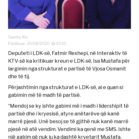
Gazeta Alo
Publikuar: 26/08/2020
00:10
Deputeti i LDK-së, Fatmir Rexhepi, në Interaktiv të
KTV-së ka kritikuar kreun e LDK-së, Isa Mustafa për
largimin nga strukturat e partisë të Vjosa Osmanit
dhe të tij.
Përjashtimin nga strukturat e LDK-së, ai e quan si
gabimin më të madh të partisë.
“Mendoj se ky ishte gabimi më i madh i lidershipit të
partisë dhe i kryesisë, atyre anëtarëve që kanë
marrë pjesë. Unë besoj se të gjithë nuk kanë marrë
pjesë në atë vendim. Vendimi ka qenë me SMS. Ishte
një gabim që nuk iu ka dashtë kryetarit Mustafa,