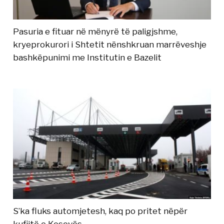
Pasuria e fituar në mënyrë të paligjshme,
kryeprokurori i Shtetit nënshkruan marrëveshje
bashkëpunimi me Institutin e Bazelit
S’ka fluks automjetesh, kaq po pritet nëpër