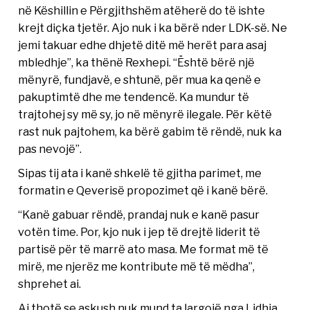
në Këshillin e Përgjithshëm atëherë do të ishte
krejt diçka tjetër. Ajo nuk i ka bërë nder LDK-së. Ne
jemi takuar edhe dhjetë ditë më herët para asaj
mbledhje”, ka thënë Rexhepi. “Është bërë një
mënyrë, fundjavë, e shtunë, për mua ka qenë e
pakuptimtë dhe me tendencë. Ka mundur të
trajtohej sy më sy, jo në mënyrë ilegale. Për këtë
rast nuk pajtohem, ka bërë gabim të rëndë, nuk ka
pas nevojë”.
Sipas tij ata i kanë shkelë të gjitha parimet, me
formatin e Qeverisë propozimet që i kanë bërë.
“Kanë gabuar rëndë, prandaj nuk e kanë pasur
votën time. Por, kjo nuk i jep të drejtë liderit të
partisë për të marrë ato masa. Me format më të
mirë, me njerëz me kontribute më të mëdha”,
shprehet ai.
Ai thotë se askush nuk mund ta largojë nga Lidhja