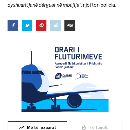
dyshuarit janë dërguar në mbajtje”,
njofton policia.
trending_up
whatshot
Më të lexuarat
Të fundit