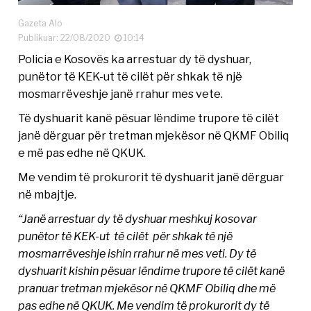
Gazeta Alo
Publikuar: 22/08/2020
10:14
Policia e Kosovës ka arrestuar dy të dyshuar,
punëtor të KEK-ut të cilët për shkak të një
mosmarrëveshje janë rrahur mes vete.
Të dyshuarit kanë pësuar lëndime trupore të cilët
janë dërguar për tretman mjekësor në QKMF Obiliq
e më pas edhe në QKUK.
Me vendim të prokurorit të dyshuarit janë dërguar
në mbajtje.
“Janë arrestuar dy të dyshuar meshkuj kosovar
punëtor të KEK-ut të cilët për shkak të një
mosmarrëveshje ishin rrahur në mes veti. Dy të
dyshuarit kishin pësuar lëndime trupore të cilët kanë
pranuar tretman mjekësor në QKMF Obiliq dhe më
pas edhe në QKUK. Me vendim të prokurorit dy të