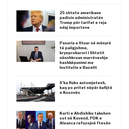
25 shtete amerikane
padisin administratën
Trump për tarifat e reja
ndaj importeve
Pasuria e fituar në mënyrë
të paligjshme,
kryeprokurori i Shtetit
nënshkruan marrëveshje
bashkëpunimi me
Institutin e Bazelit
S’ka fluks automjetesh,
kaq po pritet nëpër kufijtë
e Kosovës
Kurti e Abdixhiku takohen
sot në Kuvend, PDK e
Aleanca refuzojnë ftesën