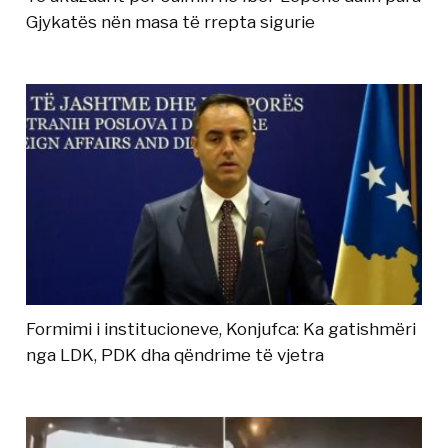
Gjykatës nën masa të rrepta sigurie
Formimi i institucioneve, Konjufca: Ka gatishmëri
nga LDK, PDK dha qëndrime të vjetra