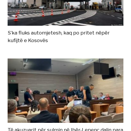
S’ka fluks automjetesh, kaq po pritet nëpër
kufijtë e Kosovës
Të akuzuarit për sulmin në Ibër-Lepenc dalin para