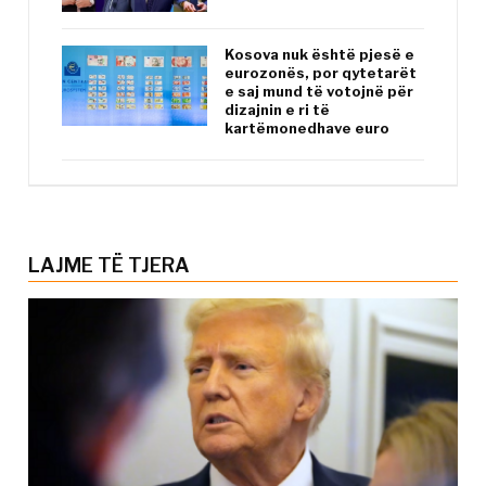
Kosova nuk është pjesë e
eurozonës, por qytetarët
e saj mund të votojnë për
dizajnin e ri të
kartëmonedhave euro
LAJME TË TJERA