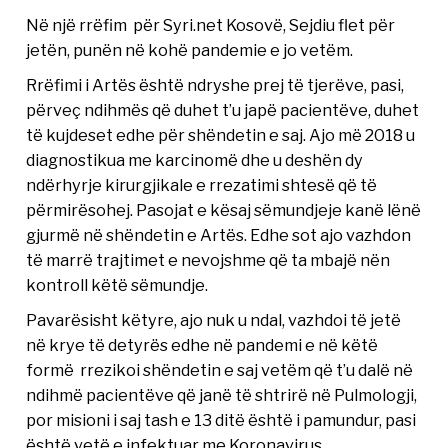
Në një rrëfim për Syri.net Kosovë, Sejdiu flet për
jetën, punën në kohë pandemie e jo vetëm.
Rrëfimi i Artës është ndryshe prej të tjerëve, pasi,
përveç ndihmës që duhet t’u japë pacientëve, duhet
të kujdeset edhe për shëndetin e saj. Ajo më 2018 u
diagnostikua me karcinomë dhe u deshën dy
ndërhyrje kirurgjikale e rrezatimi shtesë që të
përmirësohej. Pasojat e kësaj sëmundjeje kanë lënë
gjurmë në shëndetin e Artës. Edhe sot ajo vazhdon
të marrë trajtimet e nevojshme që ta mbajë nën
kontroll këtë sëmundje.
Pavarësisht këtyre, ajo nuk u ndal, vazhdoi të jetë
në krye të detyrës edhe në pandemi e në këtë
formë rrezikoi shëndetin e saj vetëm që t’u dalë në
ndihmë pacientëve që janë të shtrirë në Pulmologji,
por misioni i saj tash e 13 ditë është i pamundur, pasi
është vetë e infektuar me Koronavirus.