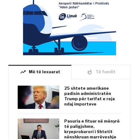
trending_up
whatshot
Më të lexuarat
Të fundit
25 shtete amerikane
padisin administratën
Trump për tarifat e reja
ndaj importeve
Pasuria e fituar në mënyrë
të paligjshme,
kryeprokurori i Shtetit
nënshkruan marrëveshje