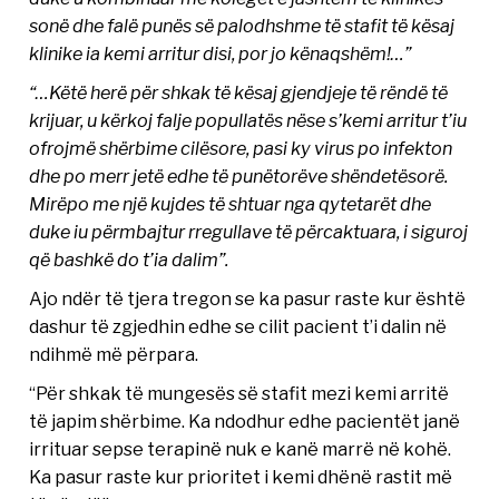
sonë dhe falë punës së palodhshme të stafit të kësaj
klinike ia kemi arritur disi, por jo kënaqshëm!…”
“…Këtë herë për shkak të kësaj gjendjeje të rëndë të
krijuar, u kërkoj falje popullatës nëse s’kemi arritur t’iu
ofrojmë shërbime cilësore, pasi ky virus po infekton
dhe po merr jetë edhe të punëtorëve shëndetësorë.
Mirëpo me një kujdes të shtuar nga qytetarët dhe
duke iu përmbajtur rregullave të përcaktuara, i siguroj
që bashkë do t’ia dalim”.
Ajo ndër të tjera tregon se ka pasur raste kur është
dashur të zgjedhin edhe se cilit pacient t’i dalin në
ndihmë më përpara.
“Për shkak të mungesës së stafit mezi kemi arritë
të japim shërbime. Ka ndodhur edhe pacientët janë
irrituar sepse terapinë nuk e kanë marrë në kohë.
Ka pasur raste kur prioritet i kemi dhënë rastit më