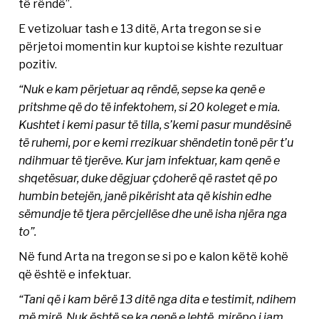
të rëndë”.
E vetizoluar tash e 13 ditë, Arta tregon se si e
përjetoi momentin kur kuptoi se kishte rezultuar
pozitiv.
“Nuk e kam përjetuar aq rëndë, sepse ka qenë e
pritshme që do të infektohem, si 20 koleget e mia.
Kushtet i kemi pasur të tilla, s’kemi pasur mundësinë
të ruhemi, por e kemi rrezikuar shëndetin tonë për t’u
ndihmuar të tjerëve. Kur jam infektuar, kam qenë e
shqetësuar, duke dëgjuar çdoherë që rastet që po
humbin betejën, janë pikërisht ata që kishin edhe
sëmundje të tjera përcjellëse dhe unë isha njëra nga
to”.
Në fund Arta na tregon se si po e kalon këtë kohë
që është e infektuar.
“Tani që i kam bërë 13 ditë nga dita e testimit, ndihem
më mirë. Nuk është se ka qenë e lehtë, mirëpo i jam