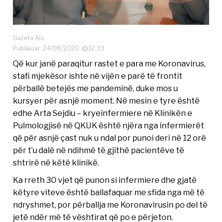
Gazeta Alo
Publikuar: 24/08/2020
12:33
Që kur janë paraqitur rastet e para me Koronavirus,
stafi mjekësor ishte në vijën e parë të frontit
përballë betejës me pandeminë, duke mos u
kursyer për asnjë moment. Në mesin e tyre është
edhe Arta Sejdiu – kryeinfermiere në Klinikën e
Pulmologjisë në QKUK është njëra nga infermierët
që për asnjë çast nuk u ndal por punoi deri në 12 orë
për t’u dalë në ndihmë të gjithë pacientëve të
shtrirë në këtë klinikë.
Ka rreth 30 vjet që punon si infermiere dhe gjatë
këtyre viteve është ballafaquar me sfida nga më të
ndryshmet, por përballja me Koronavirusin po del të
jetë ndër më të vështirat që po e përjeton.