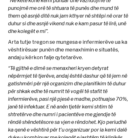
“Në këtë kohë kemi punuar dhe vazhdojmë të
punojmë me orë të shtuara të punës dhe mund të
them që asnjë ditë nuk jam kthyer në shtëpi në orar të
duhur si dhe asnjë vikend nuk e kam pasur të lirë, unë
dhe kolegët e mi”.
Arta tutje tregon se mungesa e infermierëve ua ka
vështirësuar punën dhe menaxhimin e situatës,
andaj u kërkon falje qytetarëve.
“Të gjithë e dimë se menaxheri kryen detyrat
nëpërmjet të tjerëve, andaj është dashur që të jem në
gatishmëri për një organizim dhe planifikim të duhur
për shkak edhe të numrit të vogël të stafit të
infermierëve, pasi një pjesë e madhe, pothuajse 70%,
janë të infektuar. E në anën tjetër kemi shtim të
shtretërve dhe numri i pacientëve me gjendje të
rëndë shëndetësore sa vjen e rëndohet. Kjo periudhë
ka qenë e vështirë për t’u organizuar por ia kemi dalë
duke u kombinuar me kolegët e jashtëm të klinikës