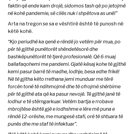
faktin që ende kam drojë, sidomos tash që po jetojmë
në kohë pandemie, së cilës nuk i shpëtova as unë!”
Arta na tregon se sa e vështirë është të punosh në
këtë kohë.
“Kjo periudhë ka qenë e rëndë jo vetëm për mua, po
për të gjithë punëtorët shëndetësorë dhe
bashkëpunëtorët të tjerë profesionalë. Që 6 muaj
ballafaqohemi me pandemi. Gjatë kësaj kohe të gjithë
kemi pasur barrë të madhe, lodhje, besa edhe frikë!
Në të gjitha këto rrethana jemi munduar me tërë
forcën tonë të ndihmojmë dhe të ofrojmë shërbime
për të gjithë ata që ka pasur nevojë. Të gjithë janë të
lodhur e të stërngarkuar. Vetëm bartja e rrobave
mbrojtëse është gjë e lodhshme e lëre më puna e
rëndë 12-orëshe, me mungesë stafi, orë të shtuara të
punës dhe me staf të infektuar”.