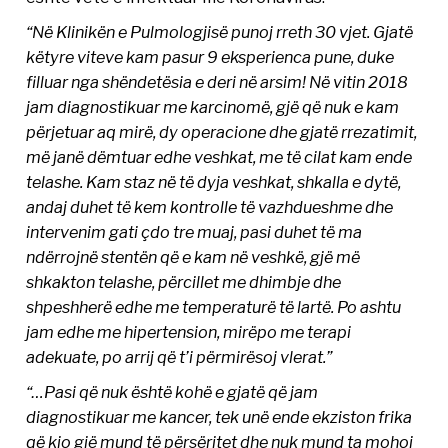
“Në Klinikën e Pulmologjisë punoj rreth 30 vjet. Gjatë
këtyre viteve kam pasur 9 eksperienca pune, duke
filluar nga shëndetësia e deri në arsim! Në vitin 2018
jam diagnostikuar me karcinomë, gjë që nuk e kam
përjetuar aq mirë, dy operacione dhe gjatë rrezatimit,
më janë dëmtuar edhe veshkat, me të cilat kam ende
telashe. Kam staz në të dyja veshkat, shkalla e dytë,
andaj duhet të kem kontrolle të vazhdueshme dhe
intervenim gati çdo tre muaj, pasi duhet të ma
ndërrojnë stentën që e kam në veshkë, gjë më
shkakton telashe, përcillet me dhimbje dhe
shpeshherë edhe me temperaturë të lartë. Po ashtu
jam edhe me hipertension, mirëpo me terapi
adekuate, po arrij që t’i përmirësoj vlerat.”
“…Pasi që nuk është kohë e gjatë që jam
diagnostikuar me kancer, tek unë ende ekziston frika
që kjo gjë mund të përsëritet dhe nuk mund ta mohoj