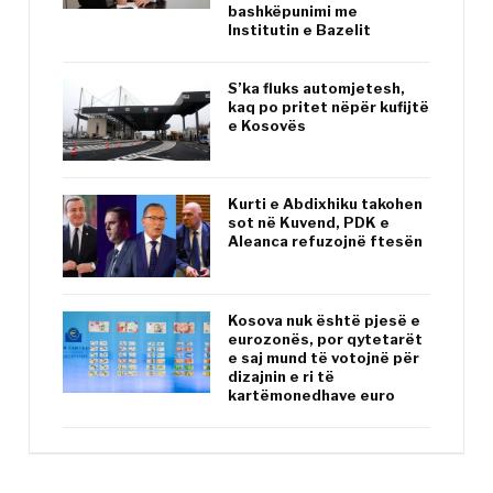
bashkëpunimi me
Institutin e Bazelit
S’ka fluks automjetesh,
kaq po pritet nëpër kufijtë
e Kosovës
Kurti e Abdixhiku takohen
sot në Kuvend, PDK e
Aleanca refuzojnë ftesën
Kosova nuk është pjesë e
eurozonës, por qytetarët
e saj mund të votojnë për
dizajnin e ri të
kartëmonedhave euro