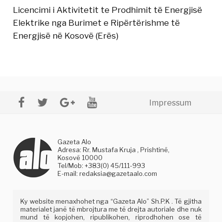
Licencimi i Aktivitetit te Prodhimit të Energjisë
Elektrike nga Burimet e Ripërtërishme të
Energjisë në Kosovë (Erës)
Impressum
Gazeta Alo
Adresa: Rr. Mustafa Kruja , Prishtinë,
Kosovë 10000
Tel/Mob: +383(0) 45/111-993
E-mail:
redaksia@gazetaalo.com
Ky website menaxhohet nga “Gazeta Alo” Sh.P.K . Të gjitha
materialet janë të mbrojtura me të drejta autoriale dhe nuk
mund të kopjohen, ripublikohen, riprodhohen ose të