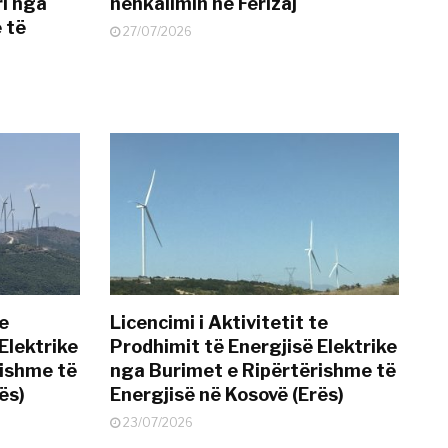
i nga
nënkalimin në Ferizaj
 të
27/07/2026
te
Licencimi i Aktivitetit te
Elektrike
Prodhimit të Energjisë Elektrike
rishme të
nga Burimet e Ripërtërishme të
ës)
Energjisë në Kosovë (Erës)
23/07/2026