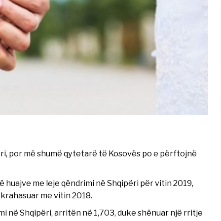
ëri, por më shumë qytetarë të Kosovës po e përftojnë
të huajve me leje qëndrimi në Shqipëri për vitin 2019,
 krahasuar me vitin 2018.
i në Shqipëri, arritën në 1,703, duke shënuar një rritje