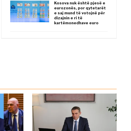
Kosova nuk është pjesë e
eurozonës, por qytetarët
e saj mund të votojnë për
dizajnin e ri të
kartëmonedhave euro