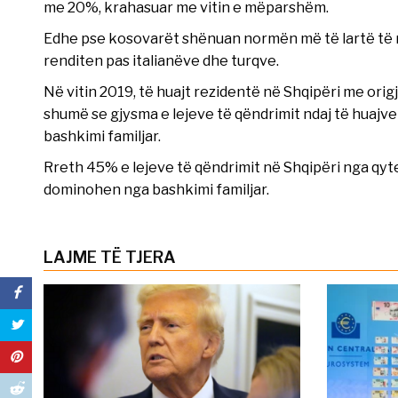
me 20%, krahasuar me vitin e mëparshëm.
Edhe pse kosovarët shënuan normën më të lartë të rri
renditen pas italianëve dhe turqve.
Në vitin 2019, të huajt rezidentë në Shqipëri me origj
shumë se gjysma e lejeve të qëndrimit ndaj të huajve
bashkimi familjar.
Rreth 45% e lejeve të qëndrimit në Shqipëri nga qyte
dominohen nga bashkimi familjar.
LAJME TË TJERA