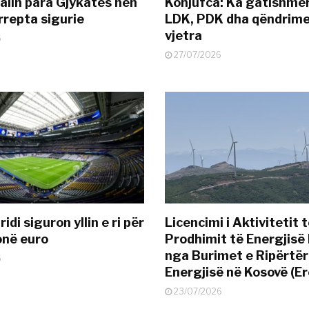
alin para Gjykatës nën
Konjufca: Ka gatishmër
rrepta sigurie
LDK, PDK dha qëndrime
vjetra
6
27/07/2026
idi siguron yllin e ri për
Licencimi i Aktivitetit 
onë euro
Prodhimit të Energjisë 
nga Burimet e Ripërtë
6
Energjisë në Kosovë (Er
23/07/2026