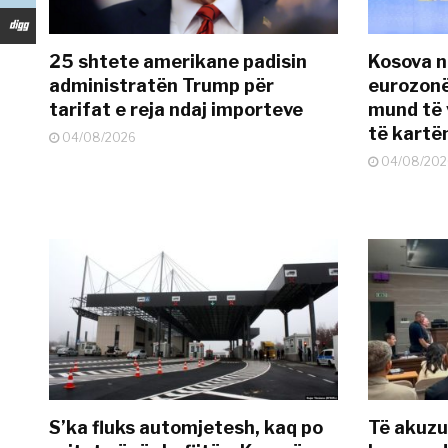
25 shtete amerikane padisin
Kosova n
administratën Trump për
eurozonë
tarifat e reja ndaj importeve
mund të v
të kart
04/08/2026
04/08/202
S’ka fluks automjetesh, kaq po
Të akuzua