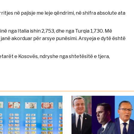
tjes në pajisje me leje qëndrimi, në shifra absolute ata
inë nga Italia ishin 2,753, dhe nga Turqia 1,730. Më
 janë akorduar për arsye punësimi. Arsyeja e dytë është
tarët e Kosovës, ndryshe nga shtetësitë e tjera,