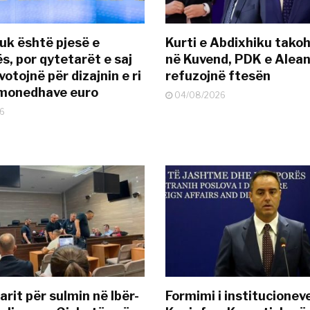
uk është pjesë e
Kurti e Abdixhiku tako
s, por qytetarët e saj
në Kuvend, PDK e Alea
otojnë për dizajnin e ri
refuzojnë ftesën
ëmonedhave euro
04/08/2026
6
rit për sulmin në Ibër-
Formimi i institucionev