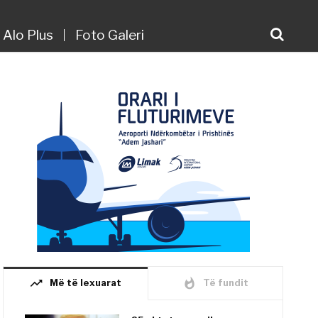
Alo Plus
Foto Galeri
trending_up
whatshot
Më të lexuarat
Të fundit