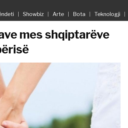
ëndeti
Showbiz
Arte
Bota
Teknologji
save mes shqiptarëve
përisë