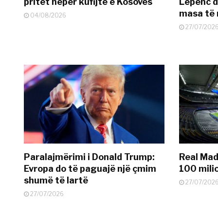
pritet nëpër kufijtë e Kosovës
Lepenc d
masa të 
04/08/2026
27/07/202
Paralajmërimi i Donald Trump:
Real Madr
Evropa do të paguajë një çmim
100 mili
shumë të lartë
27/07/202
27/07/2026