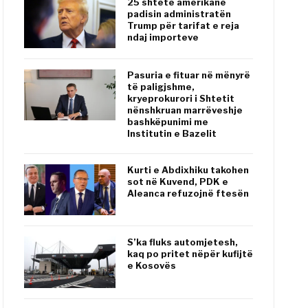
25 shtete amerikane
padisin administratën
Trump për tarifat e reja
ndaj importeve
Pasuria e fituar në mënyrë
të paligjshme,
kryeprokurori i Shtetit
nënshkruan marrëveshje
bashkëpunimi me
Institutin e Bazelit
Kurti e Abdixhiku takohen
sot në Kuvend, PDK e
Aleanca refuzojnë ftesën
S’ka fluks automjetesh,
kaq po pritet nëpër kufijtë
e Kosovës