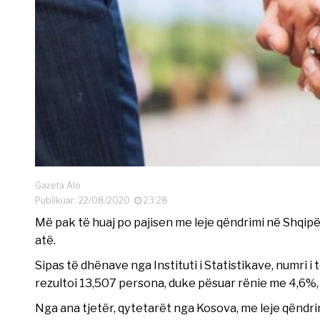
Gazeta Alo
Publikuar: 22/08/2020
23:28
Më pak të huaj po pajisen me leje qëndrimi në Shqip
atë.
Sipas të dhënave nga Instituti i Statistikave, numri i 
rezultoi 13,507 persona, duke pësuar rënie me 4,6%,
Nga ana tjetër, qytetarët nga Kosova, me leje qëndrim