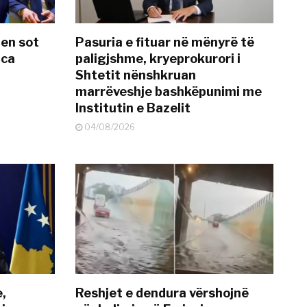
hen sot
Pasuria e fituar në mënyrë të
nca
paligjshme, kryeprokurori i
Shtetit nënshkruan
marrëveshje bashkëpunimi me
Institutin e Bazelit
04/08/2026
e,
Reshjet e dendura vërshojnë