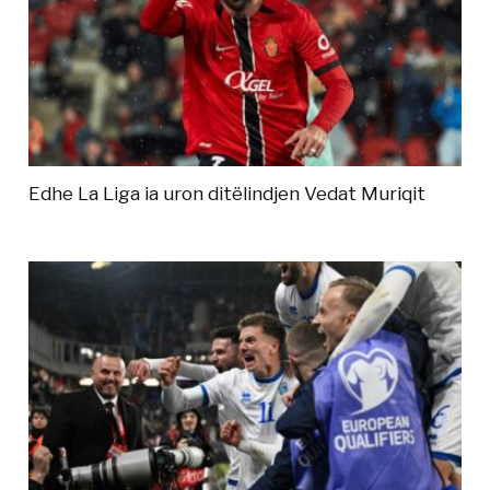
Edhe La Liga ia uron ditëlindjen Vedat Muriqit