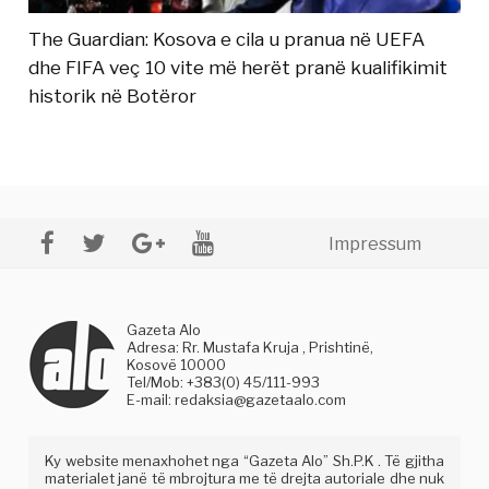
The Guardian: Kosova e cila u pranua në UEFA
dhe FIFA veç 10 vite më herët pranë kualifikimit
historik në Botëror
Impressum
Gazeta Alo
Adresa: Rr. Mustafa Kruja , Prishtinë,
Kosovë 10000
Tel/Mob: +383(0) 45/111-993
E-mail:
redaksia@gazetaalo.com
Ky website menaxhohet nga “Gazeta Alo” Sh.P.K . Të gjitha
materialet janë të mbrojtura me të drejta autoriale dhe nuk