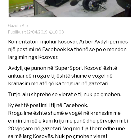
Gazeta Alo
Publikuar: 12/04/2019
10:03
Komentatori i njohur kosovar, Arber Avdyli përmes
një postimi në Facebook ka thënë se po e mendon
largimin nga Kosovar.
Avdyli, që punon në ‘SuperSport Kosova’ është
ankuar që rroga e tij është shumë e vogël në
krahasim me atë që ka treguar në gazetari.
Tutje, ai u shprehë se vlerat e tij nuk po çmohen.
Ky është postimi i tij në Facebook.
Rroga ime është shumë e vogël në krahasim me
emrin tim që e kam kriju me punë dhe përvojën mbi
20 vjeçare në gazetari. Veq me t’ja therr edhe unë
sa më larg Kosovës. Nuk po çmohen vlerat