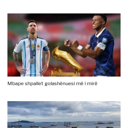
Mbape shpallet golashënuesi më i mirë