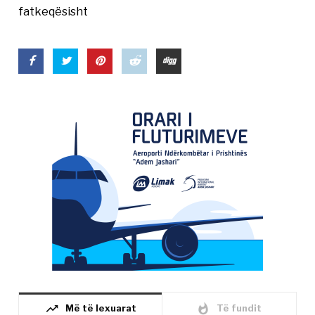
fatkeqësisht
trending_up
whatshot
Më të lexuarat
Të fundit