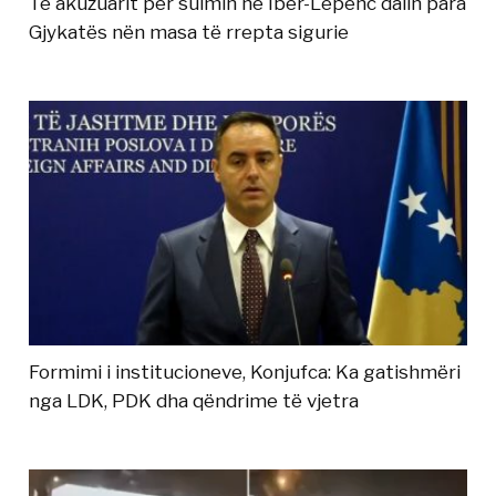
Të akuzuarit për sulmin në Ibër-Lepenc dalin para
Gjykatës nën masa të rrepta sigurie
Formimi i institucioneve, Konjufca: Ka gatishmëri
nga LDK, PDK dha qëndrime të vjetra