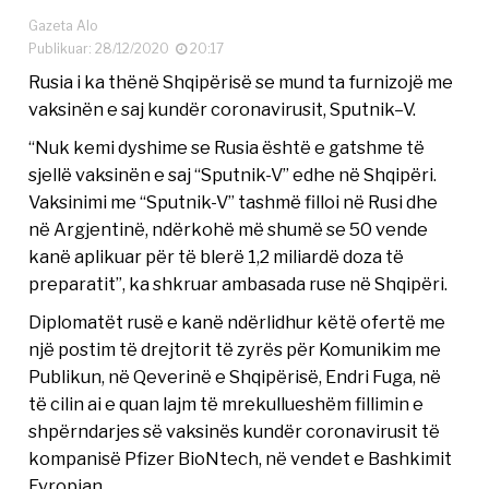
Gazeta Alo
Publikuar: 28/12/2020
20:17
Rusia i ka thënë Shqipërisë se mund ta furnizojë me
vaksinën e saj kundër coronavirusit, Sputnik–V.
“Nuk kemi dyshime se Rusia është e gatshme të
sjellë vaksinën e saj “Sputnik-V” edhe në Shqipëri.
Vaksinimi me “Sputnik-V” tashmë filloi në Rusi dhe
në Argjentinë, ndërkohë më shumë se 50 vende
kanë aplikuar për të blerë 1,2 miliardë doza të
preparatit”, ka shkruar ambasada ruse në Shqipëri.
Diplomatët rusë e kanë ndërlidhur këtë ofertë me
një postim të drejtorit të zyrës për Komunikim me
Publikun, në Qeverinë e Shqipërisë, Endri Fuga, në
të cilin ai e quan lajm të mrekullueshëm fillimin e
shpërndarjes së vaksinës kundër coronavirusit të
kompanisë Pfizer BioNtech, në vendet e Bashkimit
Evropian.