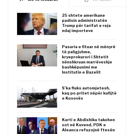
25 shtete amerikane
padisin administratën
Trump për tarifat e reja
ndaj importeve
Pasuria e fituar në mënyrë
të paligjshme,
kryeprokurori i Shtetit
nënshkruan marrëveshje
bashkëpunimi me
Institutin e Bazelit
S’ka fluks automjetesh,
kaq po pritet nëpër kufijtë
e Kosovës
Kurti e Abdixhiku takohen
sot në Kuvend, PDK e
Aleanca refuzojnë ftesën