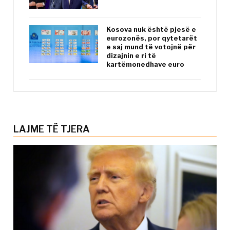
Kosova nuk është pjesë e
eurozonës, por qytetarët
e saj mund të votojnë për
dizajnin e ri të
kartëmonedhave euro
LAJME TË TJERA