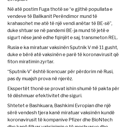
Në atë postim Fuga thotë se “e gjithë popullata e
vendeve të Ballkanit Perëndimor mund të
krahasohet me atë të një vendi anëtar të BE-së”,
duke shtuar se në pandemi BE-ja mund të jetë e
sigurt nëse janë edhe fqinjët e saj, transmeton REL.
Rusia e ka miratuar vaksinën Sputnik V më 11 gusht,
duke e bërë atë vaksinën e parë të koronavirusit që
fiton miratimin zyrtar.
“Sputnik-V” është licencuar për përdorim në Rusi,
pas dy muajsh prova në njerëz.
Ekspertët thonë se provat ishin shumë të pakta për
të dëshmuar efektivitet dhe siguri.
Shtetet e Bashkuara, Bashkimi Evropian dhe një
sërë vendesh tjera kanë miratuar vaksinën kundë
koronavirusit të kompanive Pfizer dhe BioNtech
dhe kanë filluar vaksinimin e të moshuarve dhe