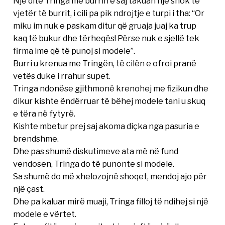
Një ditë Tringa me burrin e saj takuan një shok të
vjetër të burrit, i cili pa pik ndrojtje e turpi i tha: “Or
miku im nuk e paskam ditur që gruaja juaj ka trup
kaq të bukur dhe tërheqës! Përse nuk e sjellë tek
firma ime që të punoj si modele”.
Burri u krenua me Tringën, të cilën e ofroi pranë
vetës duke i rrahur supet.
Tringa ndonëse gjithmonë krenohej me fizikun dhe
dikur kishte ëndërruar të bëhej modele tani u skuq
e tëra në fytyrë.
Kishte mbetur prej saj akoma diçka nga pasuria e
brendshme.
Dhe pas shumë diskutimeve ata më në fund
vendosen, Tringa do të punonte si modele.
Sa shumë do më xhelozojnë shoqet, mendoj ajo për
një çast.
Dhe pa kaluar mirë muaji, Tringa filloj të ndihej si një
modele e vërtet.