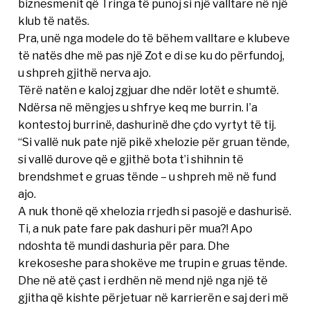
biznesmenit që Tringa të punoj si një valltare në një
klub të natës.
Pra, unë nga modele do të bëhem valltare e klubeve
të natës dhe më pas një Zot e di se ku do përfundoj,
u shpreh gjithë nerva ajo.
Tërë natën e kaloj zgjuar dhe ndër lotët e shumtë.
Ndërsa në mëngjes u shfrye keq me burrin. I’a
kontestoj burrinë, dashurinë dhe çdo vyrtyt të tij.
“Si vallë nuk pate një pikë xhelozie për gruan tënde,
si vallë durove që e gjithë bota t’i shihnin të
brendshmet e gruas tënde – u shpreh më në fund
ajo.
A nuk thonë që xhelozia rrjedh si pasojë e dashurisë.
Ti, a nuk pate fare pak dashuri për mua?! Apo
ndoshta të mundi dashuria për para. Dhe
krekoseshe para shokëve me trupin e gruas tënde.
Dhe në atë çast i erdhën në mend një nga një të
gjitha që kishte përjetuar në karrierën e saj deri më