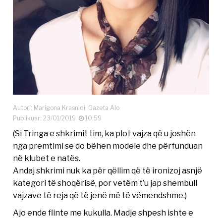
Autori: Marigona Krasniqi, Gazeta Alo
Publikuar: 23/01/2019
10:59
(Si Tringa e shkrimit tim, ka plot vajza që u joshën
nga premtimi se do bëhen modele dhe përfunduan
në klubet e natës.
Andaj shkrimi nuk ka për qëllim që të ironizoj asnjë
kategori të shoqërisë, por vetëm t’u jap shembull
vajzave të reja që të jenë më të vëmendshme.)
Ajo ende flinte me kukulla. Madje shpesh ishte e