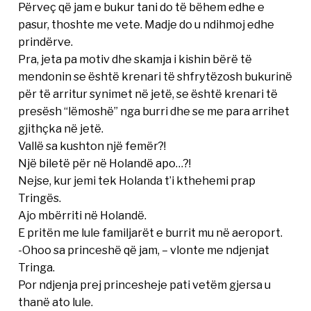
Përveç që jam e bukur tani do të bëhem edhe e
pasur, thoshte me vete. Madje do u ndihmoj edhe
prindërve.
Pra, jeta pa motiv dhe skamja i kishin bërë të
mendonin se është krenari të shfrytëzosh bukurinë
për të arritur synimet në jetë, se është krenari të
presësh “lëmoshë” nga burri dhe se me para arrihet
gjithçka në jetë.
Vallë sa kushton një femër?!
Një biletë për në Holandë apo…?!
Nejse, kur jemi tek Holanda t’i kthehemi prap
Tringës.
Ajo mbërriti në Holandë.
E pritën me lule familjarët e burrit mu në aeroport.
-Ohoo sa princeshë që jam, – vlonte me ndjenjat
Tringa.
Por ndjenja prej princesheje pati vetëm gjersa u
thanë ato lule.