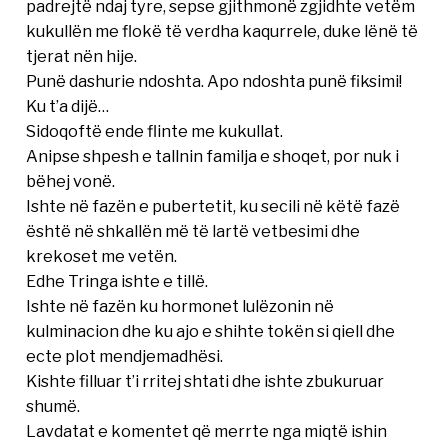
padrejtë ndaj tyre, sepse gjithmonë zgjidhte vetëm
kukullën me flokë të verdha kaqurrele, duke lënë të
tjerat nën hije.
Punë dashurie ndoshta. Apo ndoshta punë fiksimi!
Ku t’a dijë…
Sidoqoftë ende flinte me kukullat.
Anipse shpesh e tallnin familja e shoqet, por nuk i
bëhej vonë.
Ishte në fazën e pubertetit, ku secili në këtë fazë
është në shkallën më të lartë vetbesimi dhe
krekoset me vetën.
Edhe Tringa ishte e tillë.
Ishte në fazën ku hormonet lulëzonin në
kulminacion dhe ku ajo e shihte tokën si qiell dhe
ecte plot mendjemadhësi.
Kishte filluar t’i rritej shtati dhe ishte zbukuruar
shumë.
Lavdatat e komentet që merrte nga miqtë ishin