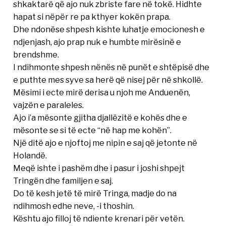
shkaktarë që ajo nuk zbriste fare në tokë. Hidhte
hapat si nëpër re pa kthyer kokën prapa.
Dhe ndonëse shpesh kishte luhatje emocionesh e
ndjenjash, ajo prap nuk e humbte mirësinë e
brendshme.
I ndihmonte shpesh nënës në punët e shtëpisë dhe
e puthte mes syve sa herë që nisej për në shkollë.
Mësimi i ecte mirë derisa u njoh me Anduenën,
vajzën e paraleles.
Ajo i’a mësonte gjitha djallëzitë e kohës dhe e
mësonte se si të ecte “në hap me kohën”.
Një ditë ajo e njoftoj me nipin e saj që jetonte në
Holandë.
Meqë ishte i pashëm dhe i pasur i joshi shpejt
Tringën dhe familjen e saj.
Do të kesh jetë të mirë Tringa, madje do na
ndihmosh edhe neve, -i thoshin.
Kështu ajo filloj të ndiente krenari për vetën.