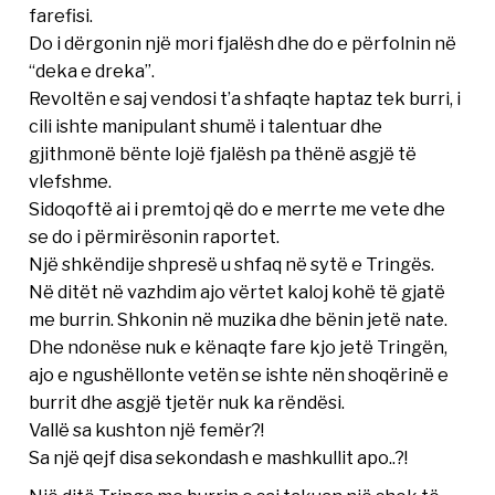
farefisi.
Do i dërgonin një mori fjalësh dhe do e përfolnin në
“deka e dreka”.
Revoltën e saj vendosi t’a shfaqte haptaz tek burri, i
cili ishte manipulant shumë i talentuar dhe
gjithmonë bënte lojë fjalësh pa thënë asgjë të
vlefshme.
Sidoqoftë ai i premtoj që do e merrte me vete dhe
se do i përmirësonin raportet.
Një shkëndije shpresë u shfaq në sytë e Tringës.
Në ditët në vazhdim ajo vërtet kaloj kohë të gjatë
me burrin. Shkonin në muzika dhe bënin jetë nate.
Dhe ndonëse nuk e kënaqte fare kjo jetë Tringën,
ajo e ngushëllonte vetën se ishte nën shoqërinë e
burrit dhe asgjë tjetër nuk ka rëndësi.
Vallë sa kushton një femër?!
Sa një qejf disa sekondash e mashkullit apo..?!