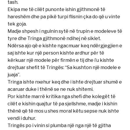
tash.
Ekipa me të cilët punonte ishin gjithmonë të
hareshëm dhe pa pikë turpi flisnin çka do që u vinte
tek goja.
Madje shpesh i ngulnin sytë në trupin e modeleve të
tyre dhe Tringa gjithmonë ndihej në siklet.
Ndërsa ajo që e kishte ngacmuar keq ndërgjegjien e
saj ishte kur një person kishte ardhur për të
kërkuar një modele për firmën e tij dhe i’u kishte
drejtuar shefit të Tringës: “Sa kushton një modele e
juaja”.
Tringa ishte nxehur keq dhe i ishte drejtuar shumë e
acaruar duke i thënë se ne nuk shitemi.
Por kishte marrë kritika nga shefi dhe kolegët të
cilët e kishin quajtur të pa sjellshme, madje i kishin
thënë që të mos u shes moral këtu sepse nuk ishte
vendi i duhur.
Tringës po i vinin si plumba një nga një të gjitha