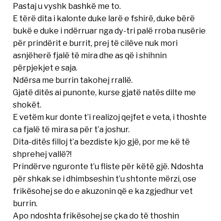
Pastaj u vyshk bashkë me to.
E tërë dita i kalonte duke larë e fshirë, duke bërë
bukë e duke i ndërruar nga dy-tri palë rroba nusërie
për prindërit e burrit, prej të cilëve nuk mori
asnjëherë fjalë të mira dhe as që i shihnin
përpjekjet e saja.
Ndërsa me burrin takohej rrallë.
Gjatë ditës ai punonte, kurse gjatë natës dilte me
shokët.
E vetëm kur donte t’i realizoj qejfet e veta, i thoshte
ca fjalë të mira sa për t’a joshur.
Dita-ditës filloj t’a bezdiste kjo gjë, por me kë të
shprehej vallë?!
Prindërve nguronte t’u fliste për këtë gjë. Ndoshta
për shkak se i dhimbseshin t’u shtonte mërzi, ose
frikësohej se do e akuzonin që e ka zgjedhur vet
burrin.
Apo ndoshta frikësohej se çka do të thoshin