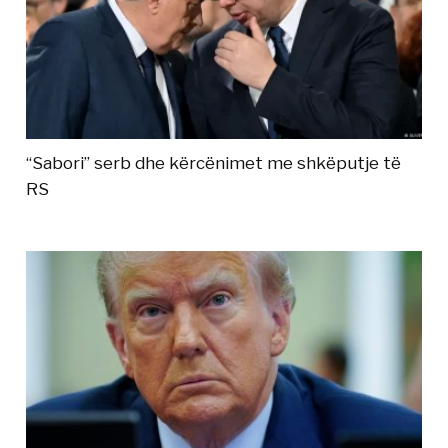
“Sabori” serb dhe kërcënimet me shkëputje të
RS