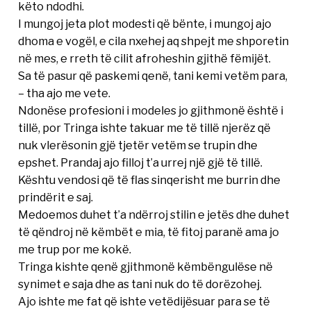
këto ndodhi.
I mungoj jeta plot modesti që bënte, i mungoj ajo
dhoma e vogël, e cila nxehej aq shpejt me shporetin
në mes, e rreth të cilit afroheshin gjithë fëmijët.
Sa të pasur që paskemi qenë, tani kemi vetëm para,
– tha ajo me vete.
Ndonëse profesioni i modeles jo gjithmonë është i
tillë, por Tringa ishte takuar me të tillë njerëz që
nuk vlerësonin gjë tjetër vetëm se trupin dhe
epshet. Prandaj ajo filloj t’a urrej një gjë të tillë.
Kështu vendosi që të flas sinqerisht me burrin dhe
prindërit e saj.
Medoemos duhet t’a ndërroj stilin e jetës dhe duhet
të qëndroj në këmbët e mia, të fitoj paranë ama jo
me trup por me kokë.
Tringa kishte qenë gjithmonë këmbëngulëse në
synimet e saja dhe as tani nuk do të dorëzohej.
Ajo ishte me fat që ishte vetëdijësuar para se të