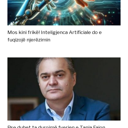
Mos kini frikë! Inteligjenca Artificiale do e
fuqizojë njerëzimin
Pse duhet ta durojmë fyerjen e Tanja Fajon