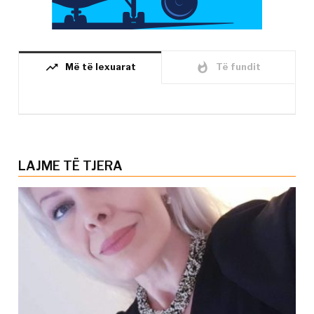
trending_up
whatshot
Më të lexuarat
Të fundit
LAJME TË TJERA