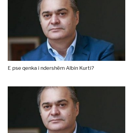
E pse qenka i ndershëm Albin Kurti?