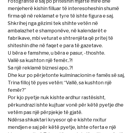
Fotografitë e saj po priteshin mjaftë mirë dhe
menjeherë kishin filluar të interesoheshin shumë
firma që në reklamat e tyre të ishte figura e saj.
Shkrihej nga gëzimi tek shihte vetën në
ambalazhet e shamponëve, në kalendarët e
fabrikave, mbi veturat e shtrenjëta që pritej të
shiteshin dhe në faqet e para të gazetave.
U bëra e famshme, u bëra e pasur, -thoshte.
Vallë sa kushton një femër..?!
Sa një reklamë biznesi apo..?!
Dhe kur po përjetonte kulminacionin e famës së saj,
Trina filloj të pyes vetën: “Vallë, sa kushton një
femër?”
Por kjo pyetje nuk kishte ardhur rastësisht,
përkundrazi ishte kujtuar vonë për këtë pyetje dhe
vetëm pas një përpjekje të gjatë.
Ndërsa shkaktari kryesor që e kishte nxitur
mendjen e saj për këtë pyetje, ishte oferta e një