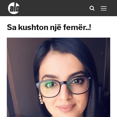
Sa kushton një femër..!