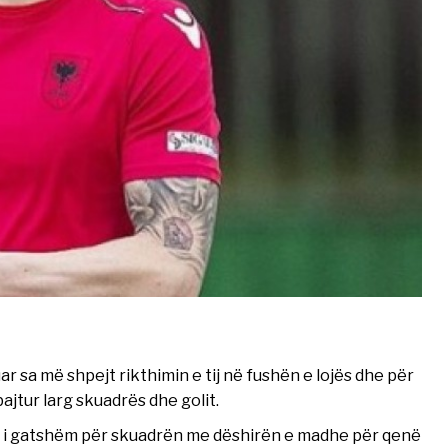
sa më shpejt rikthimin e tij në fushën e lojës dhe për
ajtur larg skuadrës dhe golit.
të i gatshëm për skuadrën me dëshirën e madhe për qenë