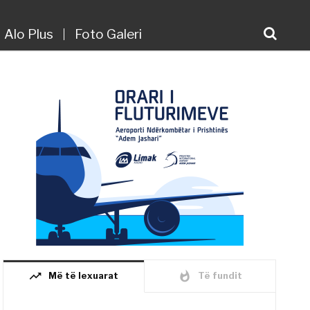
Alo Plus
Foto Galeri
trending_up
whatshot
Më të lexuarat
Të fundit