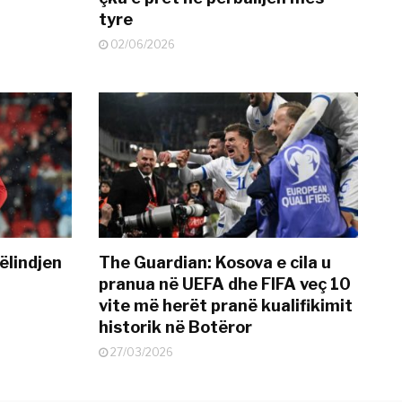
tyre
02/06/2026
ëlindjen
The Guardian: Kosova e cila u
pranua në UEFA dhe FIFA veç 10
vite më herët pranë kualifikimit
historik në Botëror
27/03/2026