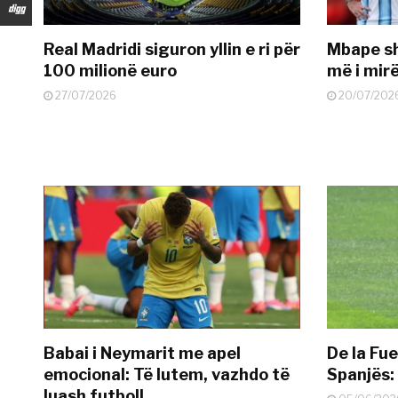
Real Madridi siguron yllin e ri për
Mbape sh
100 milionë euro
më i mir
27/07/2026
20/07/202
Babai i Neymarit me apel
De la Fue
emocional: Të lutem, vazhdo të
Spanjës: 
luash futboll