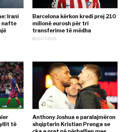
: Irani
Barcelona kërkon kredi prej 210
ë nafte
milionë eurosh për tri
ojë
transferime të mëdha
10/07/2026
mier
Anthony Joshua e paralajmëron
llit të
shqiptarin Kristian Prenga se
çka e pret në përballjen mes