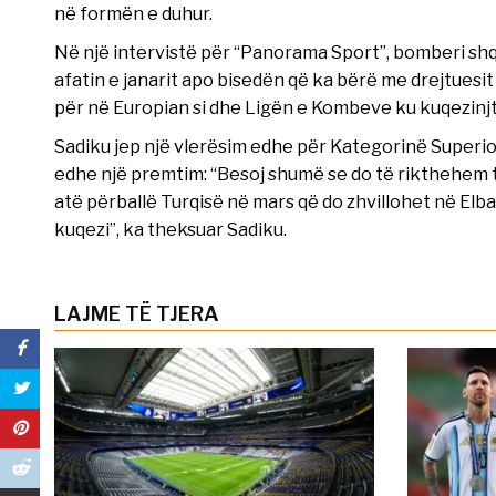
në formën e duhur.
Në një intervistë për “Panorama Sport”, bomberi shq
afatin e janarit apo bisedën që ka bërë me drejtuesi
për në Europian si dhe Ligën e Kombeve ku kuqezinjt
Sadiku jep një vlerësim edhe për Kategorinë Superiore
edhe një premtim: “Besoj shumë se do të rikthehem 
atë përballë Turqisë në mars që do zhvillohet në Elb
kuqezi”, ka theksuar Sadiku.
LAJME TË TJERA