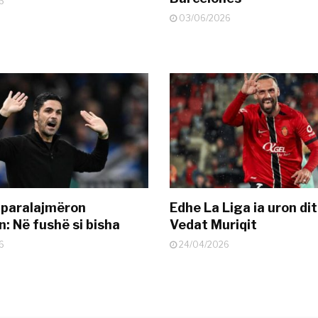
6
03/06/2026
 paralajmëron
Edhe La Liga ia uron dit
: Në fushë si bisha
Vedat Muriqit
6
24/04/2026