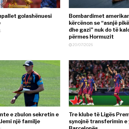
pallet golashënuesi
Bombardimet amerikane
ë
kërcënon se “asnjë pik
dhe gazi” nuk do të kal
6
përmes Hormuzit
20/07/2026
nte e zbulon sekretin e
Tre klube të Ligës Pre
Jemi një familje
synojnë transferimin e y
Barcelonës