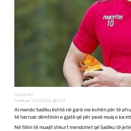
Gazeta Alo
Publikuar: 10/01/2019
10:19
Armando Sadiku është në garë me kohën për të afruar 
të harruar dëmtimin e gjatë që për pesë muaj e ka mb
Në fillim të muajit shkurt mendohet që Sadiku të je