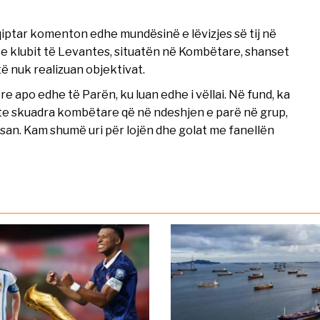
iptar komenton edhe mundësinë e lëvizjes së tij në
t e klubit të Levantes, situatën në Kombëtare, shanset
ë nuk realizuan objektivat.
 apo edhe të Parën, ku luan edhe i vëllai. Në fund, ka
te skuadra kombëtare që në ndeshjen e parë në grup,
asan. Kam shumë uri për lojën dhe golat me fanellën