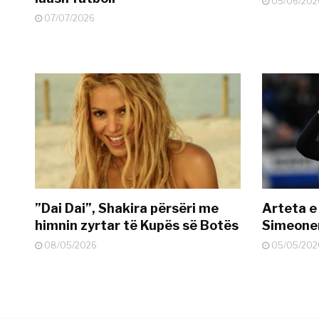
05/06/202
07/07/2026
”Dai Dai”, Shakira përsëri me
Arteta e
himnin zyrtar të Kupës së Botës
Simeonen
08/05/2026
05/05/202