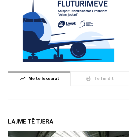
trending_up
whatshot
Më të lexuarat
Të fundit
LAJME TË TJERA