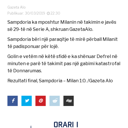
Gazeta Alo
Publikuar: 30/03/2019
22:30
Sampdoria ka mposhtur Milanin në takimin e javës
së 29-të në Serie A, shkruan GazetaAlo.
Sampdoria bëri një paraqitje të mirë përball Milanit
të padisponuar për lojë.
Golin e vetëm në këtë sfidë e ka shënuar Defrel në
minuten e parë të takimit pas një gabimi katastrofal
të Donnarumas.
Rezultati final, Sampdoria – Milan 1:0. /Gazeta Alo