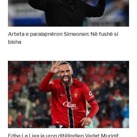
Arteta e paralajmëron Simeonen: Në fushë si
bisha
Edhe La Liga ia uron ditëlindjen Vedat Muriqit