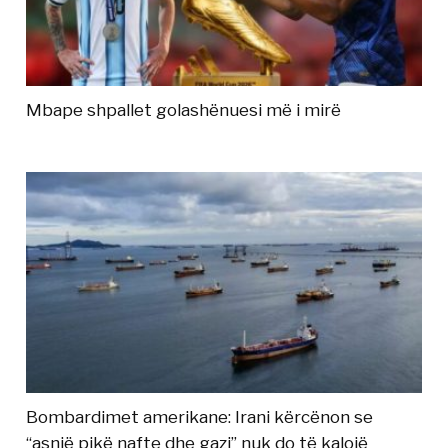
Mbape shpallet golashënuesi më i mirë
Bombardimet amerikane: Irani kërcënon se
“asnjë pikë nafte dhe gazi” nuk do të kalojë