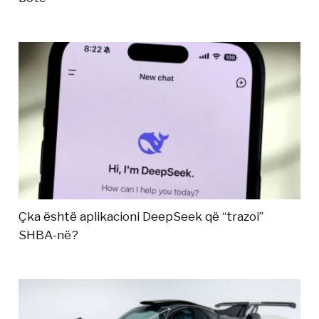
Çka është aplikacioni DeepSeek që “trazoi”
SHBA-në?