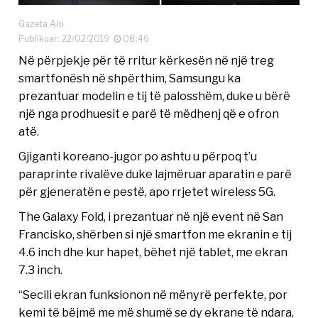
Gazeta Alo
Publikuar: 22/02/2019
08:46
Në përpjekje për të rritur kërkesën në një treg
smartfonësh në shpërthim, Samsungu ka
prezantuar modelin e tij të palosshëm, duke u bërë
një nga prodhuesit e parë të mëdhenj që e ofron
atë.
Gjiganti koreano-jugor po ashtu u përpoq t’u
paraprinte rivalëve duke lajmëruar aparatin e parë
për gjeneratën e pestë, apo rrjetet wireless 5G.
The Galaxy Fold, i prezantuar në një event në San
Francisko, shërben si një smartfon me ekranin e tij
4.6 inch dhe kur hapet, bëhet një tablet, me ekran
7.3 inch.
“Secili ekran funksionon në mënyrë perfekte, por
kemi të bëjmë me më shumë se dy ekrane të ndara,