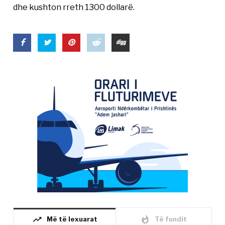
dhe kushton rreth 1300 dollarë.
trending_up
whatshot
Më të lexuarat
Të fundit