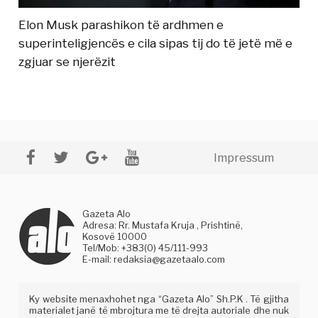
Elon Musk parashikon të ardhmen e
superinteligjencës e cila sipas tij do të jetë më e
zgjuar se njerëzit
Impressum
Gazeta Alo
Adresa: Rr. Mustafa Kruja , Prishtinë,
Kosovë 10000
Tel/Mob: +383(0) 45/111-993
E-mail:
redaksia@gazetaalo.com
Ky website menaxhohet nga “Gazeta Alo” Sh.P.K . Të gjitha
materialet janë të mbrojtura me të drejta autoriale dhe nuk