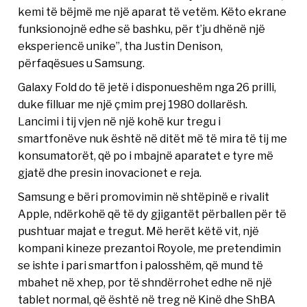
kemi të bëjmë me një aparat të vetëm. Këto ekrane
funksionojnë edhe së bashku, për t’ju dhënë një
eksperiencë unike”, tha Justin Denison,
përfaqësues u Samsung.
Galaxy Fold do të jetë i disponueshëm nga 26 prilli,
duke filluar me një çmim prej 1980 dollarësh.
Lancimi i tij vjen në një kohë kur tregu i
smartfonëve nuk është në ditët më të mira të tij me
konsumatorët, që po i mbajnë aparatet e tyre më
gjatë dhe presin inovacionet e reja.
Samsung e bëri promovimin në shtëpinë e rivalit
Apple, ndërkohë që të dy gjigantët përballen për të
pushtuar majat e tregut. Më herët këtë vit, një
kompani kineze prezantoi Royole, me pretendimin
se ishte i pari smartfon i palosshëm, që mund të
mbahet në xhep, por të shndërrohet edhe në një
tablet normal, që është në treg në Kinë dhe ShBA