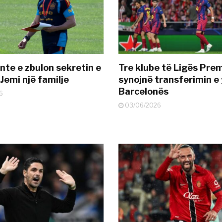
nte e zbulon sekretin e
Tre klube të Ligës Pre
Jemi një familje
synojnë transferimin e y
Barcelonës
6
03/06/2026