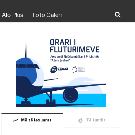
Alo Plus
Foto Galeri
trending_up
whatshot
Më të lexuarat
Të fundit