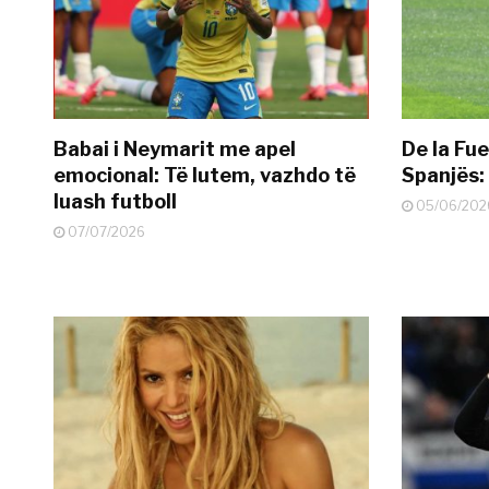
Babai i Neymarit me apel
De la Fue
emocional: Të lutem, vazhdo të
Spanjës: 
luash futboll
05/06/202
07/07/2026