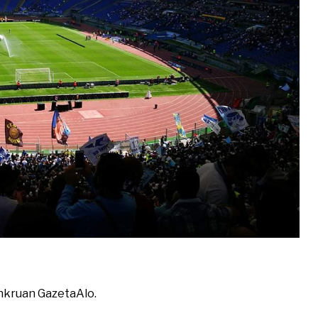
shkruan GazetaAlo.