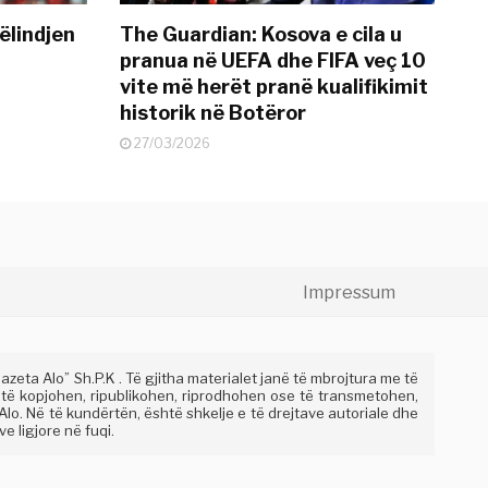
ëlindjen
The Guardian: Kosova e cila u
pranua në UEFA dhe FIFA veç 10
vite më herët pranë kualifikimit
historik në Botëror
27/03/2026
Impressum
eta Alo” Sh.P.K . Të gjitha materialet janë të mbrojtura me të
 të kopjohen, ripublikohen, riprodhohen ose të transmetohen,
lo. Në të kundërtën, është shkelje e të drejtave autoriale dhe
e ligjore në fuqi.