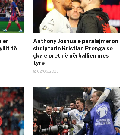
mier
Anthony Joshua e paralajmëron
llit të
shqiptarin Kristian Prenga se
çka e pret në përballjen mes
tyre
02/06/2026