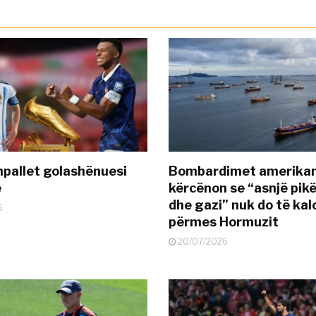
pallet golashënuesi
Bombardimet amerikane
ë
kërcënon se “asnjë pik
dhe gazi” nuk do të kal
6
përmes Hormuzit
20/07/2026