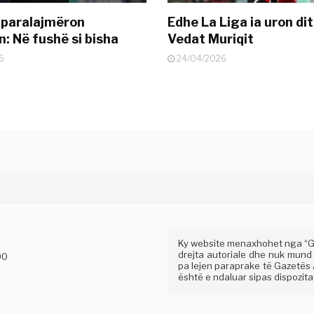
 paralajmëron
Edhe La Liga ia uron dit
: Në fushë si bisha
Vedat Muriqit
6
24/04/2026
Ky website menaxhohet nga “Gaz
drejta autoriale dhe nuk mund
00
pa lejen paraprake të Gazetës A
është e ndaluar sipas dispozitav