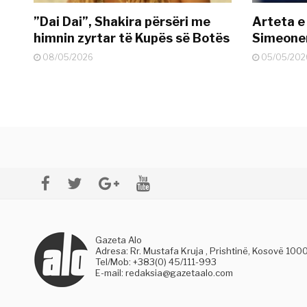
”Dai Dai”, Shakira përsëri me
Arteta e
himnin zyrtar të Kupës së Botës
Simeonen
08/05/2026
05/05/202
Gazeta Alo
Adresa: Rr. Mustafa Kruja , Prishtinë, Kosovë 100
Tel/Mob: +383(0) 45/111-993
E-mail:
redaksia@gazetaalo.com