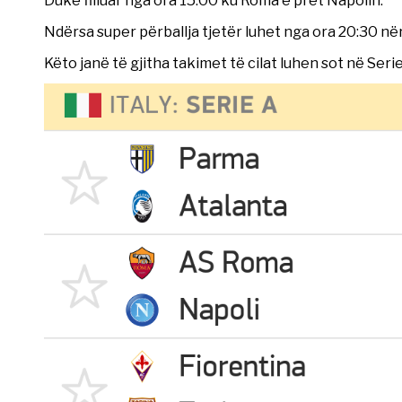
Ndërsa super përballja tjetër luhet nga ora 20:30 nër
Këto janë të gjitha takimet të cilat luhen sot në Serie