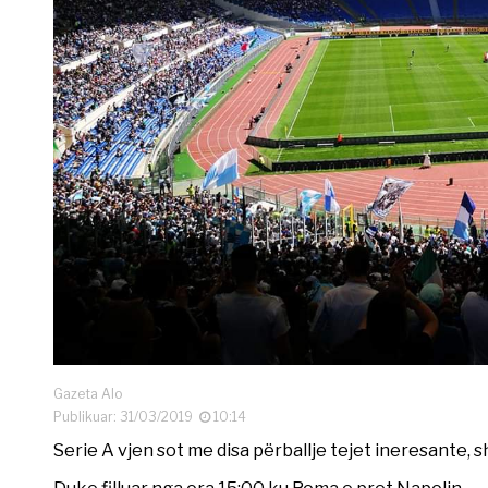
Gazeta Alo
Publikuar: 31/03/2019
10:14
Serie A vjen sot me disa përballje tejet ineresante, 
Duke filluar nga ora 15:00 ku Roma e pret Napolin.