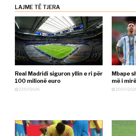
LAJME TË TJERA
Real Madridi siguron yllin e ri për
Mbape sh
100 milionë euro
më i mir
27/07/2026
20/07/202