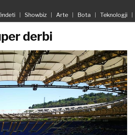
ëndeti
Showbiz
Arte
Bota
Teknologji
uper derbi