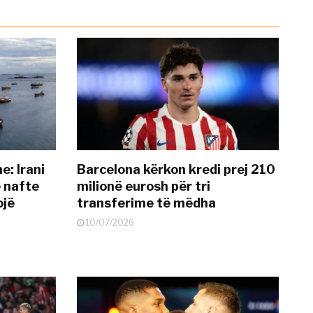
: Irani
Barcelona kërkon kredi prej 210
ë nafte
milionë eurosh për tri
ojë
transferime të mëdha
10/07/2026