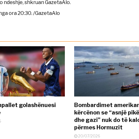
jo ndeshje, shkruan GazetaAlo.
 nga ora 20:30. /GazetaAlo
pallet golashënuesi
Bombardimet amerikane
ë
kërcënon se “asnjë pik
dhe gazi” nuk do të kal
6
përmes Hormuzit
20/07/2026