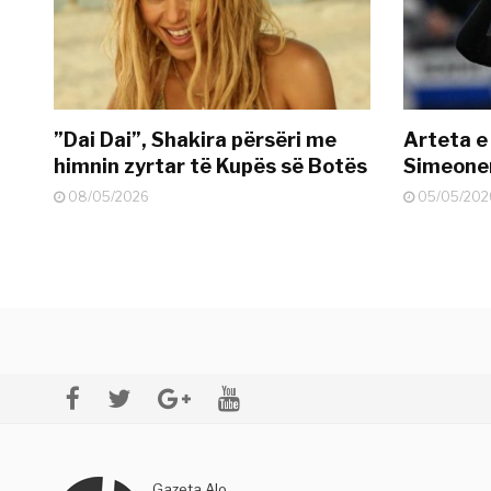
”Dai Dai”, Shakira përsëri me
Arteta e
himnin zyrtar të Kupës së Botës
Simeonen
08/05/2026
05/05/202
Gazeta Alo