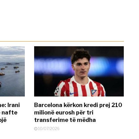
: Irani
Barcelona kërkon kredi prej 210
ë nafte
milionë eurosh për tri
ojë
transferime të mëdha
10/07/2026