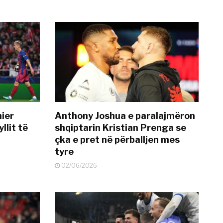
mier
Anthony Joshua e paralajmëron
llit të
shqiptarin Kristian Prenga se
çka e pret në përballjen mes
tyre
02/06/2026