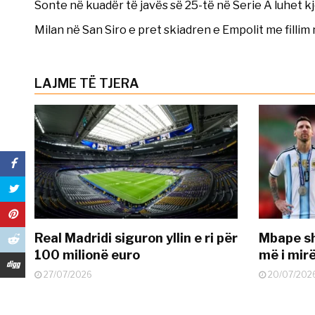
Sonte në kuadër të javës së 25-të në Serie A luhet k
Milan në San Siro e pret skiadren e Empolit me fillim
LAJME TË TJERA
Real Madridi siguron yllin e ri për
Mbape sh
100 milionë euro
më i mir
27/07/2026
20/07/202