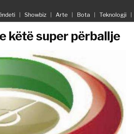
ëndeti
Showbiz
Arte
Bota
Teknologji
e këtë super përballje