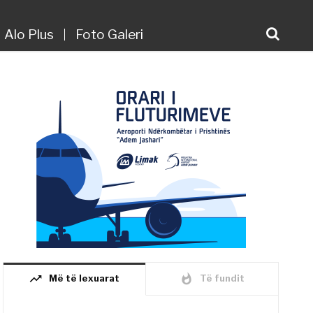
Alo Plus
Foto Galeri
trending_up
whatshot
Më të lexuarat
Të fundit