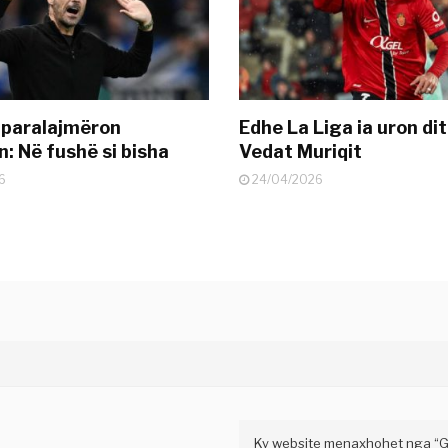
 paralajmëron
Edhe La Liga ia uron dit
: Në fushë si bisha
Vedat Muriqit
6
24/04/2026
Ky website menaxhohet nga “Gaz