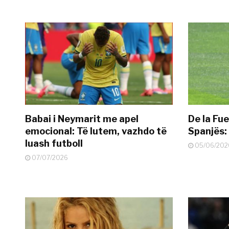
Babai i Neymarit me apel
De la Fue
emocional: Të lutem, vazhdo të
Spanjës: 
luash futboll
05/06/202
07/07/2026