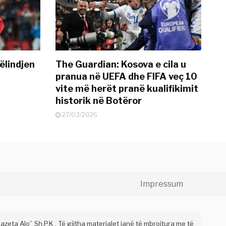
ëlindjen
The Guardian: Kosova e cila u
pranua në UEFA dhe FIFA veç 10
vite më herët pranë kualifikimit
historik në Botëror
27/03/2026
Impressum
eta Alo” Sh.P.K . Të gjitha materialet janë të mbrojtura me të