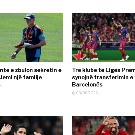
nte e zbulon sekretin e
Tre klube të Ligës Pre
Jemi një familje
synojnë transferimin e y
Barcelonës
6
03/06/2026