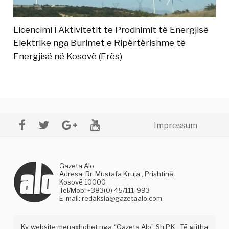
Licencimi i Aktivitetit te Prodhimit të Energjisë
Elektrike nga Burimet e Ripërtërishme të
Energjisë në Kosovë (Erës)
Impressum
Gazeta Alo
Adresa: Rr. Mustafa Kruja , Prishtinë,
Kosovë 10000
Tel/Mob: +383(0) 45/111-993
E-mail:
redaksia@gazetaalo.com
Ky website menaxhohet nga “Gazeta Alo” Sh.P.K . Të gjitha