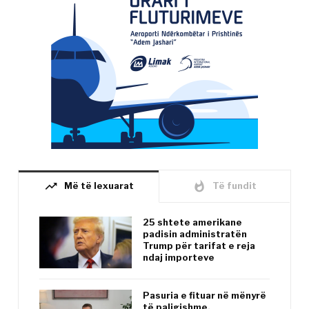
trending_up
whatshot
Më të lexuarat
Të fundit
25 shtete amerikane
padisin administratën
Trump për tarifat e reja
ndaj importeve
Pasuria e fituar në mënyrë
të paligjshme,