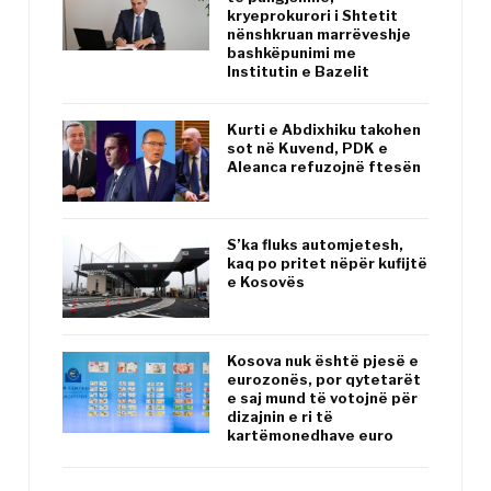
kryeprokurori i Shtetit
nënshkruan marrëveshje
bashkëpunimi me
Institutin e Bazelit
Kurti e Abdixhiku takohen
sot në Kuvend, PDK e
Aleanca refuzojnë ftesën
S’ka fluks automjetesh,
kaq po pritet nëpër kufijtë
e Kosovës
Kosova nuk është pjesë e
eurozonës, por qytetarët
e saj mund të votojnë për
dizajnin e ri të
kartëmonedhave euro