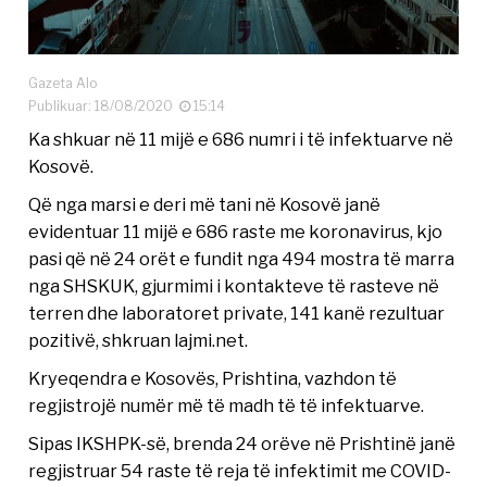
Gazeta Alo
Publikuar: 18/08/2020
15:14
Ka shkuar në 11 mijë e 686 numri i të infektuarve në
Kosovë.
Që nga marsi e deri më tani në Kosovë janë
evidentuar 11 mijë e 686 raste me koronavirus, kjo
pasi që në 24 orët e fundit nga 494 mostra të marra
nga SHSKUK, gjurmimi i kontakteve të rasteve në
terren dhe laboratoret private, 141 kanë rezultuar
pozitivë, shkruan lajmi.net.
Kryeqendra e Kosovës, Prishtina, vazhdon të
regjistrojë numër më të madh të të infektuarve.
Sipas IKSHPK-së, brenda 24 orëve në Prishtinë janë
regjistruar 54 raste të reja të infektimit me COVID-