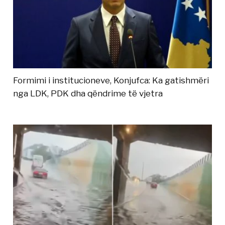
Formimi i institucioneve, Konjufca: Ka gatishmëri
nga LDK, PDK dha qëndrime të vjetra