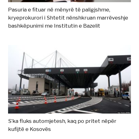
Pasuria e fituar në mënyrë të paligjshme,
kryeprokurori i Shtetit nënshkruan marrëveshje
bashkëpunimi me Institutin e Bazelit
S’ka fluks automjetesh, kaq po pritet nëpër
kufijtë e Kosovës