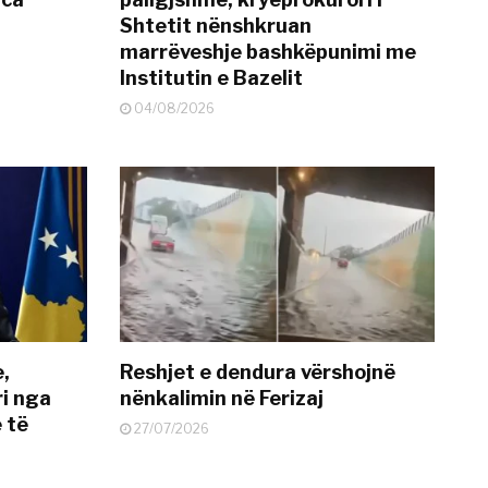
Shtetit nënshkruan
marrëveshje bashkëpunimi me
Institutin e Bazelit
04/08/2026
e,
Reshjet e dendura vërshojnë
i nga
nënkalimin në Ferizaj
 të
27/07/2026