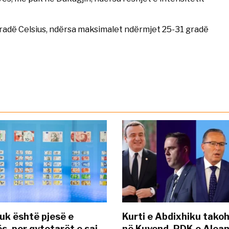
gradë Celsius, ndërsa maksimalet ndërmjet 25-31 gradë
uk është pjesë e
Kurti e Abdixhiku tako
s, por qytetarët e saj
në Kuvend, PDK e Alea