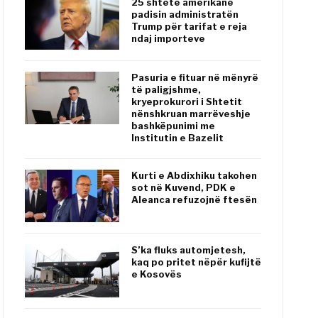
25 shtete amerikane
padisin administratën
Trump për tarifat e reja
ndaj importeve
Pasuria e fituar në mënyrë
të paligjshme,
kryeprokurori i Shtetit
nënshkruan marrëveshje
bashkëpunimi me
Institutin e Bazelit
Kurti e Abdixhiku takohen
sot në Kuvend, PDK e
Aleanca refuzojnë ftesën
S’ka fluks automjetesh,
kaq po pritet nëpër kufijtë
e Kosovës