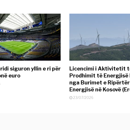
idi siguron yllin e ri për
Licencimi i Aktivitetit 
onë euro
Prodhimit të Energjisë 
nga Burimet e Ripërtë
6
Energjisë në Kosovë (Er
23/07/2026