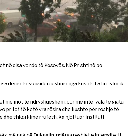
t në disa vende të Kosovës. Në Prishtinë po
erisa dëme të konsiderueshme nga kushtet atmosferike
let me mot të ndryshueshëm, por me intervala të gjata
eve pritet të ketë vranësira dhe kushte për reshje të
le dhe shkarkime rrufesh, ka njoftuar Instituti
vës, më pak në Dukagjin, ndërsa reshjet e intensitetit