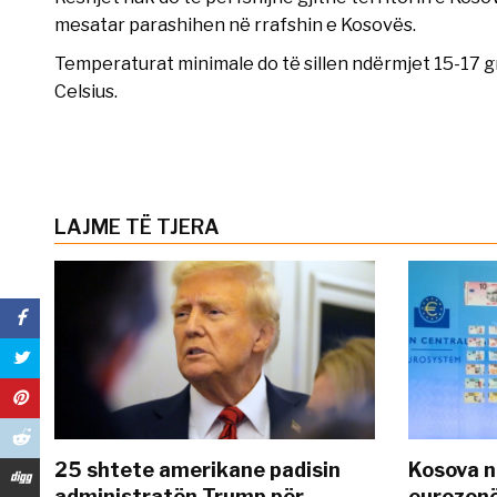
mesatar parashihen në rrafshin e Kosovës.
Temperaturat minimale do të sillen ndërmjet 15-17 
Celsius.
LAJME TË TJERA
25 shtete amerikane padisin
Kosova n
administratën Trump për
eurozonë