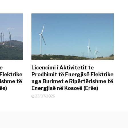
te
Licencimi i Aktivitetit te
Elektrike
Prodhimit të Energjisë Elektrike
rishme të
nga Burimet e Ripërtërishme të
ës)
Energjisë në Kosovë (Erës)
23/07/2026