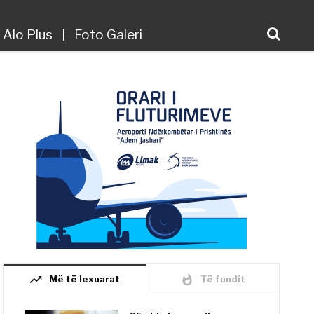
Alo Plus
Foto Galeri
trending_up
whatshot
Më të lexuarat
Të fundit