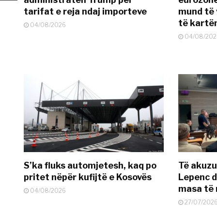
tarifat e reja ndaj importeve
mund të v
të kart
04/08/2026
04/08/202
S’ka fluks automjetesh, kaq po
Të akuzua
pritet nëpër kufijtë e Kosovës
Lepenc d
masa të 
04/08/2026
27/07/202