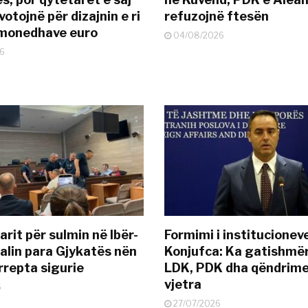
otojnë për dizajnin e ri
refuzojnë ftesën
ëmonedhave euro
04/08/2026
6
rit për sulmin në Ibër-
Formimi i institucionev
alin para Gjykatës nën
Konjufca: Ka gatishmër
rrepta sigurie
LDK, PDK dha qëndrime
vjetra
6
27/07/2026