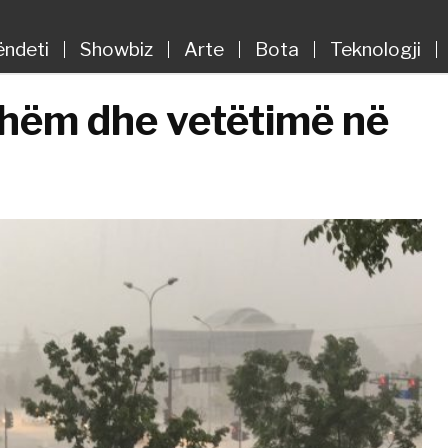
ëndeti
Showbiz
Arte
Bota
Teknologji
shëm dhe vetëtimë në