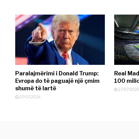
Paralajmërimi i Donald Trump:
Real Madr
Evropa do të paguajë një çmim
100 mili
shumë të lartë
27/07/202
27/07/2026