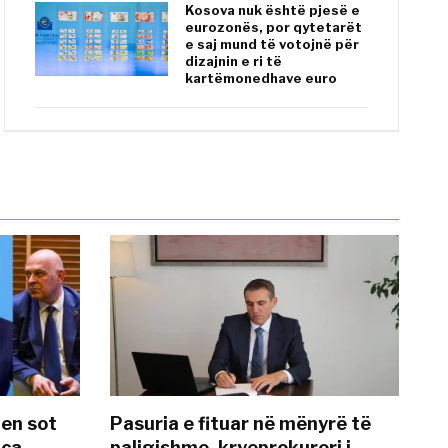
Kosova nuk është pjesë e
eurozonës, por qytetarët
e saj mund të votojnë për
dizajnin e ri të
kartëmonedhave euro
hen sot
Pasuria e fituar në mënyrë të
nca
paligjshme, kryeprokurori i