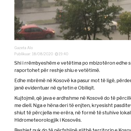
Gazeta Alo
Publikuar: 18/08/2020
19:40
Shi i rrëmbyeshëm e vetëtima po mbizotëron edhe so
raportohet për reshje shiu e vetëtimë.
Edhe mbrëmë në Kosovë ka pasur mot të ligë, përd
janë evidentuar në qytetin e Obiliqit.
Kujtojmë, që java e ardhshme në Kosovë do të përcil
me diell. Nga e hëna deri të enjten, kryesisht pasdit
shiut të përcjella me erëra, në formë të stuhive loka
Hidrometeorologjik i Kosovës.
Reshjet nuk do të përfshijnë gjithë territorin e Koso