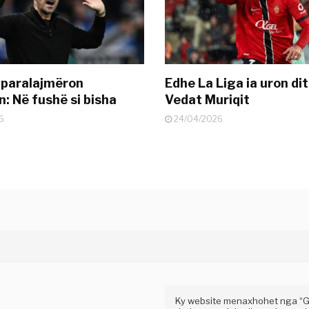
 paralajmëron
Edhe La Liga ia uron dit
: Në fushë si bisha
Vedat Muriqit
6
24/04/2026
Ky website menaxhohet nga “Gaz