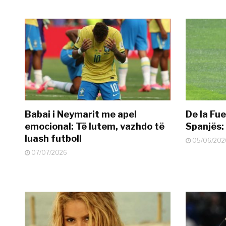
Babai i Neymarit me apel
De la Fue
emocional: Të lutem, vazhdo të
Spanjës: 
luash futboll
05/06/202
07/07/2026