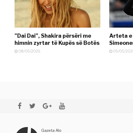
”Dai Dai”, Shakira përsëri me
Arteta e
himnin zyrtar të Kupës së Botës
Simeonen
08/05/2026
05/05/202
Gazeta Alo