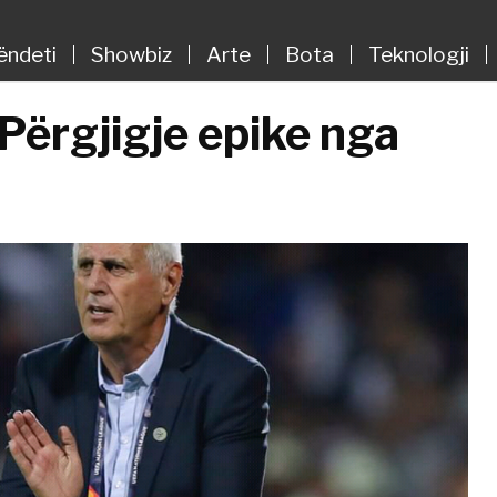
ëndeti
Showbiz
Arte
Bota
Teknologji
Përgjigje epike nga