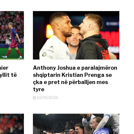
mier
Anthony Joshua e paralajmëron
llit të
shqiptarin Kristian Prenga se
çka e pret në përballjen mes
tyre
02/06/2026