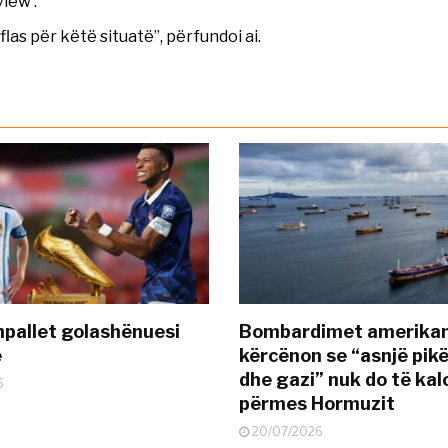
view’.
las për këtë situatë”, përfundoi ai.
pallet golashënuesi
Bombardimet amerikane
ë
kërcënon se “asnjë pik
dhe gazi” nuk do të kal
6
përmes Hormuzit
20/07/2026