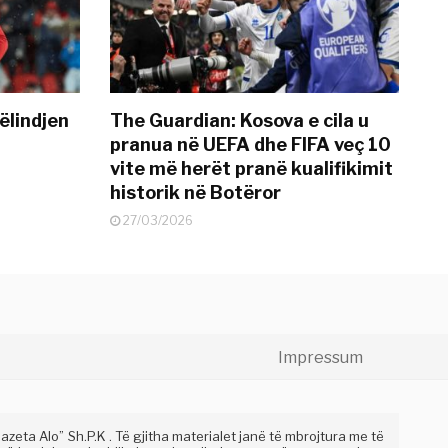
ëlindjen
The Guardian: Kosova e cila u
pranua në UEFA dhe FIFA veç 10
vite më herët pranë kualifikimit
historik në Botëror
27/03/2026
Impressum
eta Alo” Sh.P.K . Të gjitha materialet janë të mbrojtura me të