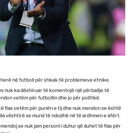
ëherë në futboll për shkak të problemeve etnike.
s nuk ka dëshiruar të komentojë një përballje të
don vetëm për futbollin dhe jo për politikë.
 të flas vetëm për punën e tij dhe nuk mendon se është
cila vështirë se mund të ndodhë në të ardhmen e afërt.
j, mendoj se nuk jam personi i duhur që duhet të flas për