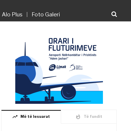
Alo Plus
Foto Galeri
trending_up
whatshot
Më të lexuarat
Të fundit