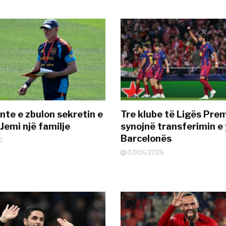
nte e zbulon sekretin e
Tre klube të Ligës Pre
Jemi një familje
synojnë transferimin e y
Barcelonës
6
03/06/2026