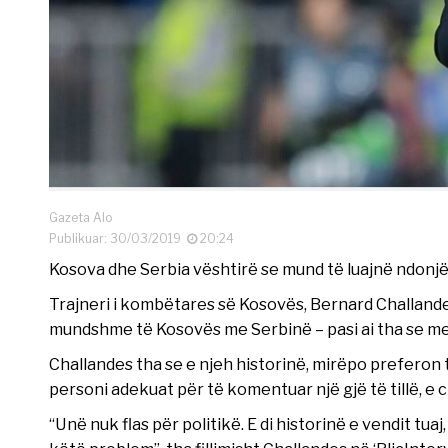
Gazeta Alo
Publikuar: 30/03/2019
20:24
Kosova dhe Serbia vështirë se mund të luajnë ndonj
Trajneri i kombëtares së Kosovës, Bernard Challande
mundshme të Kosovës me Serbinë – pasi ai tha se men
Challandes tha se e njeh historinë, mirëpo preferon
personi adekuat për të komentuar një gjë të tillë, e 
“Unë nuk flas për politikë. E di historinë e vendit tua