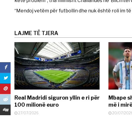
këtë problem”, tha fillimisht Challandes në ‘BlicInter
“Mendoj vetëm për futbollin dhe nuk është roli im të f
LAJME TË TJERA
Real Madridi siguron yllin e ri për
Mbape sh
100 milionë euro
më i mir
27/07/2026
20/07/202