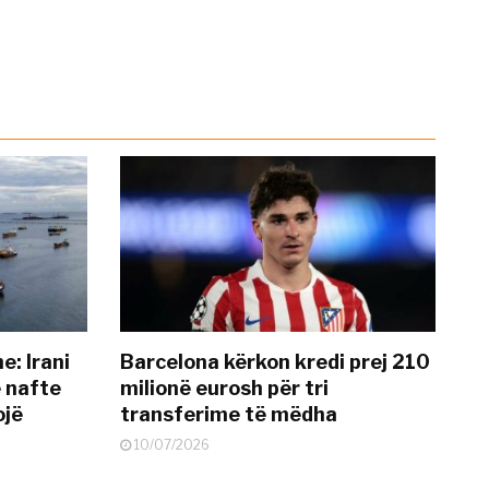
: Irani
Barcelona kërkon kredi prej 210
ë nafte
milionë eurosh për tri
ojë
transferime të mëdha
10/07/2026