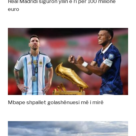
Real Madridi siguron yllin e ri për 100 milionë
euro
Mbape shpallet golashënuesi më i mirë