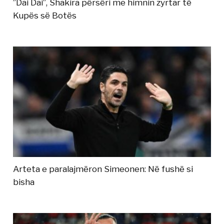
”Dai Dai”, Shakira përsëri me himnin zyrtar të
Kupës së Botës
Arteta e paralajmëron Simeonen: Në fushë si
bisha