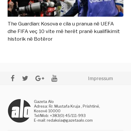
The Guardian: Kosova e cila u pranua në UEFA
dhe FIFA veç 10 vite më herët pranë kualifikimit
historik në Botëror
Impressum
Gazeta Alo
Adresa: Rr. Mustafa Kruja , Prishtinë,
Kosovë 10000
Tel/Mob: +383(0) 45/111-993
E-mail:
redaksia@gazetaalo.com