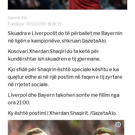
Gazeta Alo
Publikuar: 19/02/2019
18:39
Skuadra e Liverpoolit do të përballet me Bayernin
në ligën e kampionëve, shkruan GazetaAlo.
Kosovari Xherdan Shaqiri do ta ketë për
kundërshtar ish skuadren e tij gjermane.
Kjo sfidë për Shaqirin është speciale kështu e ka
quajtur edhe ai në një postim në faqen e tij zyrtare
në rrjetet sociale.
Liverpol dhe Bayern takohen sonte me fillim nga
ora 21:00.
Ky është postimi i Xherdan Shaqirit. /GazetaAlo.