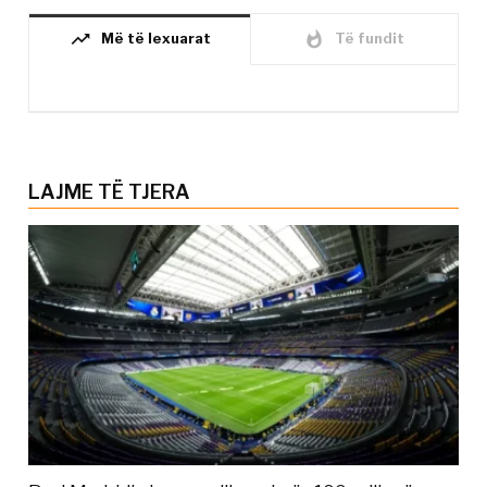
trending_up
whatshot
Më të lexuarat
Të fundit
LAJME TË TJERA