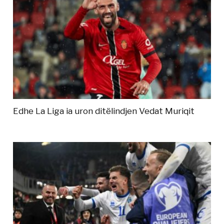
Edhe La Liga ia uron ditëlindjen Vedat Muriqit