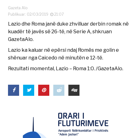
Gazeta Alo
Publikuar: 02/03/2019
21:07
Lazio dhe Roma janë duke zhvilluar derbin romak në
kuadër të javës së 26-të, në Serie A, shkruan
GazetaAlo.
Lazio ka kaluar në epërsi ndaj Romës me golin e
shënuar nga Caicedo në minutën e 12-të.
Rezultati momental, Lazio – Roma 1:0. /GazetaAlo.