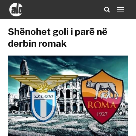
Shënohet goli i parë në
derbin romak