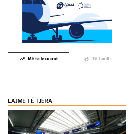
trending_up
whatshot
Më të lexuarat
Të fundit
LAJME TË TJERA