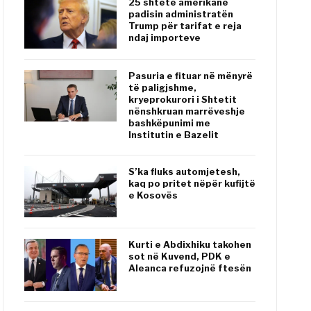
25 shtete amerikane
padisin administratën
Trump për tarifat e reja
ndaj importeve
Pasuria e fituar në mënyrë
të paligjshme,
kryeprokurori i Shtetit
nënshkruan marrëveshje
bashkëpunimi me
Institutin e Bazelit
S’ka fluks automjetesh,
kaq po pritet nëpër kufijtë
e Kosovës
Kurti e Abdixhiku takohen
sot në Kuvend, PDK e
Aleanca refuzojnë ftesën