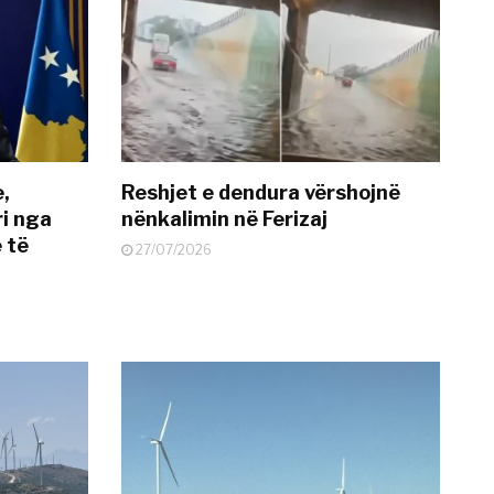
e,
Reshjet e dendura vërshojnë
i nga
nënkalimin në Ferizaj
 të
27/07/2026