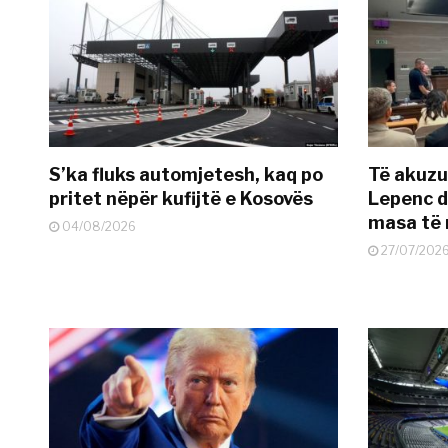
S’ka fluks automjetesh, kaq po
Të akuzua
pritet nëpër kufijtë e Kosovës
Lepenc d
masa të 
04/08/2026
27/07/202