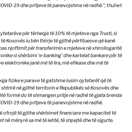
OVID-19 dhe pritjeve të panevojshme në radhë.”,
thuhet
etarëve për tërheqje të 10% të mjeteve nga Trusti, si
 Kosovës iu bën thirrje të gjithë përfituesve që kanë
pas njoftimit për transferimin e mjeteve në xhirollogaritë
onike si shërbimi ‘e-banking’ dhe kartelat bankare për të
 elektronike janë më të lira, më efikase dhe më të
ja fizike e parave të gatshme lusim qytetarët që të
i shtrirë në gjithë territorin e Republikës së Kosovës dhe
këtë formë do të shmangen pritje në radhë të gjata brenda
OVID-19 dhe pritjeve të panevojshme në radhë.
ë ofrojë të gjitha shërbimet financiare me kapacitet të
t në mënyrë sa më të lehtë, të shpejtë dhe të sigurte.