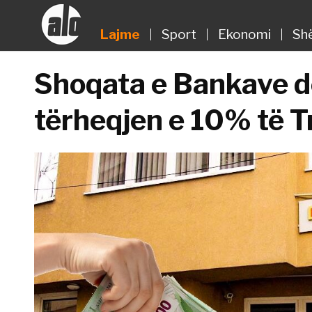
Lajme
Sport
Ekonomi
Sh
Shoqata e Bankave d
tërheqjen e 10% të T