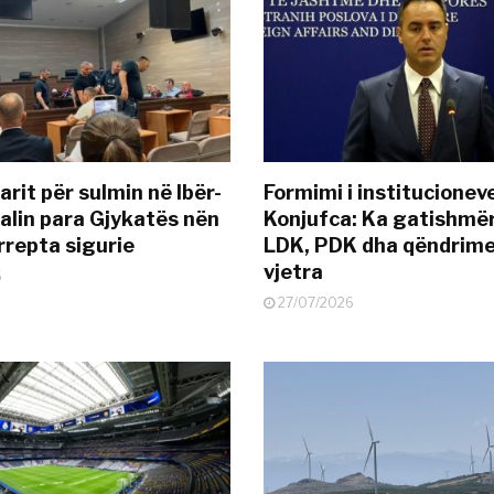
rit për sulmin në Ibër-
Formimi i institucionev
alin para Gjykatës nën
Konjufca: Ka gatishmër
rrepta sigurie
LDK, PDK dha qëndrime
vjetra
6
27/07/2026