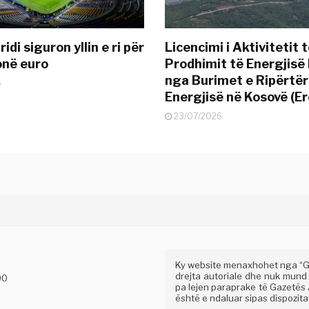
idi siguron yllin e ri për
Licencimi i Aktivitetit 
onë euro
Prodhimit të Energjisë 
nga Burimet e Ripërtë
6
Energjisë në Kosovë (Er
23/07/2026
Ky website menaxhohet nga “Gaz
drejta autoriale dhe nuk mund
00
pa lejen paraprake të Gazetës A
është e ndaluar sipas dispozitav