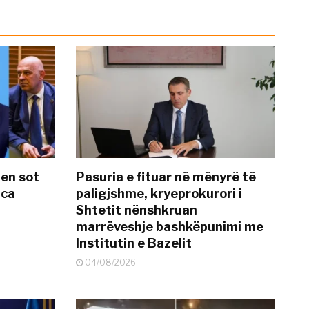
hen sot
Pasuria e fituar në mënyrë të
nca
paligjshme, kryeprokurori i
Shtetit nënshkruan
marrëveshje bashkëpunimi me
Institutin e Bazelit
04/08/2026