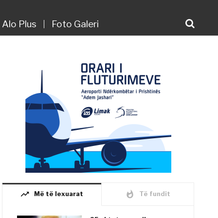
Alo Plus
Foto Galeri
trending_up
whatshot
Më të lexuarat
Të fundit