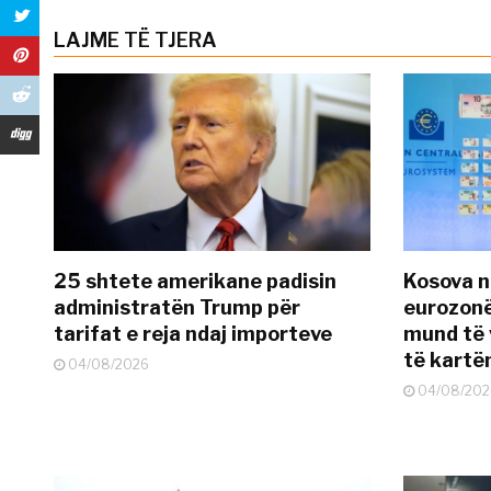
LAJME TË TJERA
25 shtete amerikane padisin
Kosova n
administratën Trump për
eurozonë
tarifat e reja ndaj importeve
mund të v
të kart
04/08/2026
04/08/202