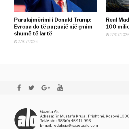
Paralajmërimi i Donald Trump:
Real Madr
Evropa do të paguajë një çmim
100 mili
shumë të lartë
27/07/202
27/07/2026
Gazeta Alo
Adresa: Rr. Mustafa Kruja , Prishtinë, Kosovë 100
Tel/Mob: +383(0) 45/111-993
E-mail:
redaksia@gazetaalo.com