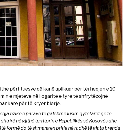
ithë përfituesve që kanë aplikuar për tërheqjen e 10
rimin e mjeteve në llogaritë e tyre të shfrytëzojnë
bankare për të kryer blerje.
qja fizike e parave të gatshme lusim qytetarët që të
i shtrirë në gjithë territorin e Republikës së Kosovës dhe
këtë formë do të shmangen pritje në radhë të gjata brenda