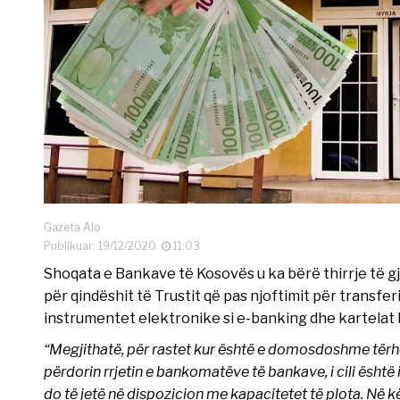
Gazeta Alo
Publikuar: 19/12/2020
11:03
Shoqata e Bankave të Kosovës u ka bërë thirrje të gj
për qindëshit të Trustit që pas njoftimit për transfe
instrumentet elektronike si e-banking dhe kartelat 
“Megjithatë, për rastet kur është e domosdoshme tërhe
përdorin rrjetin e bankomatëve të bankave, i cili është 
do të jetë në dispozicion me kapacitetet të plota. Në 