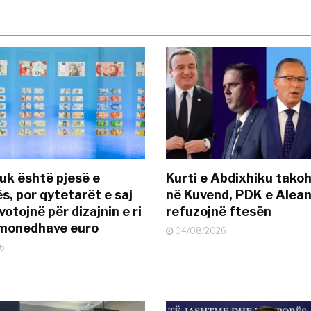
uk është pjesë e
Kurti e Abdixhiku tako
s, por qytetarët e saj
në Kuvend, PDK e Alea
otojnë për dizajnin e ri
refuzojnë ftesën
ëmonedhave euro
04/08/2026
6