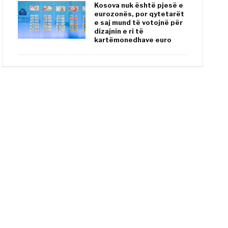
Kosova nuk është pjesë e
eurozonës, por qytetarët
e saj mund të votojnë për
dizajnin e ri të
kartëmonedhave euro