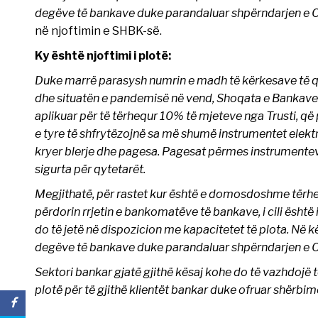
degëve të bankave duke parandaluar shpërndarjen e C
në njoftimin e SHBK-së.
Ky është njoftimi i plotë:
Duke marrë parasysh numrin e madh të kërkesave të qyt
dhe situatën e pandemisë në vend, Shoqata e Bankave të
aplikuar për të tërhequr 10% të mjeteve nga Trusti, që 
e tyre të shfrytëzojnë sa më shumë instrumentet elektr
kryer blerje dhe pagesa. Pagesat përmes instrumenteve
sigurta për qytetarët.
Megjithatë, për rastet kur është e domosdoshme tërheq
përdorin rrjetin e bankomatëve të bankave, i cili është 
do të jetë në dispozicion me kapacitetet të plota. Në 
degëve të bankave duke parandaluar shpërndarjen e C
Sektori bankar gjatë gjithë kësaj kohe do të vazhdojë t
plotë për të gjithë klientët bankar duke ofruar shërbime