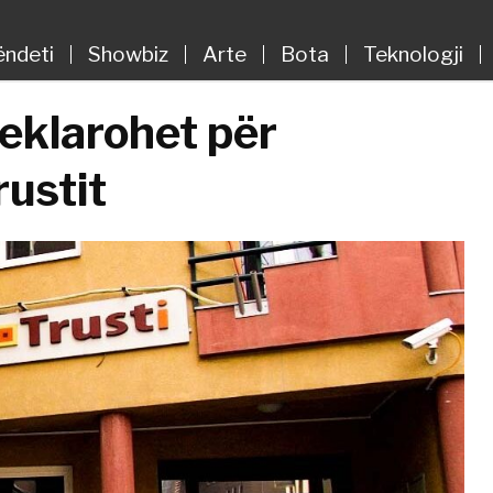
ëndeti
Showbiz
Arte
Bota
Teknologji
eklarohet për
rustit