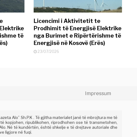
te
Licencimi i Aktivitetit te
Elektrike
Prodhimit të Energjisë Elektrike
rishme të
nga Burimet e Ripërtërishme të
ës)
Energjisë në Kosovë (Erës)
23/07/2026
Impressum
eta Alo” Sh.P.K . Të gjitha materialet janë të mbrojtura me të
 të kopjohen, ripublikohen, riprodhohen ose të transmetohen,
lo. Në të kundërtën, është shkelje e të drejtave autoriale dhe
e ligjore në fuqi.