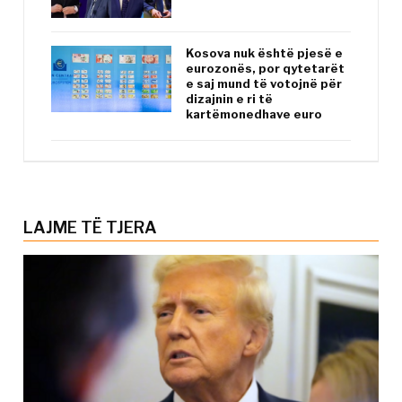
Kosova nuk është pjesë e
eurozonës, por qytetarët
e saj mund të votojnë për
dizajnin e ri të
kartëmonedhave euro
LAJME TË TJERA