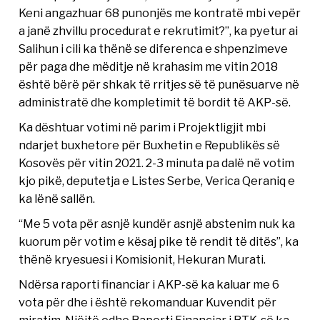
Keni angazhuar 68 punonjës me kontratë mbi vepër
a janë zhvillu procedurat e rekrutimit?”, ka pyetur ai
Salihun i cili ka thënë se diferenca e shpenzimeve
për paga dhe mëditje në krahasim me vitin 2018
është bërë për shkak të rritjes së të punësuarve në
administratë dhe kompletimit të bordit të AKP-së.
Ka dështuar votimi në parim i Projektligjit mbi
ndarjet buxhetore për Buxhetin e Republikës së
Kosovës për vitin 2021. 2-3 minuta pa dalë në votim
kjo pikë, deputetja e Listes Serbe, Verica Qeraniq e
ka lënë sallën.
“Me 5 vota për asnjë kundër asnjë abstenim nuk ka
kuorum për votim e kësaj pike të rendit të ditës”, ka
thënë kryesuesi i Komisionit, Hekuran Murati.
Ndërsa raporti financiar i AKP-së ka kaluar me 6
vota për dhe i është rekomanduar Kuvendit për