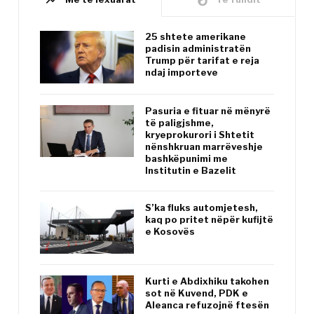
trending_up
whatshot
25 shtete amerikane
padisin administratën
Trump për tarifat e reja
ndaj importeve
Pasuria e fituar në mënyrë
të paligjshme,
kryeprokurori i Shtetit
nënshkruan marrëveshje
bashkëpunimi me
Institutin e Bazelit
S’ka fluks automjetesh,
kaq po pritet nëpër kufijtë
e Kosovës
Kurti e Abdixhiku takohen
sot në Kuvend, PDK e
Aleanca refuzojnë ftesën