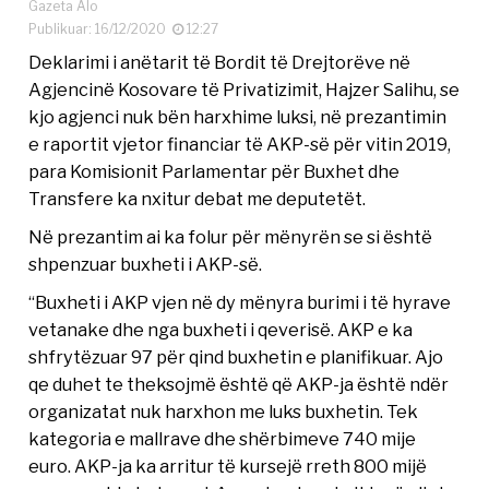
Gazeta Alo
Publikuar: 16/12/2020
12:27
Deklarimi i anëtarit të Bordit të Drejtorëve në
Agjencinë Kosovare të Privatizimit, Hajzer Salihu, se
kjo agjenci nuk bën harxhime luksi, në prezantimin
e raportit vjetor financiar të AKP-së për vitin 2019,
para Komisionit Parlamentar për Buxhet dhe
Transfere ka nxitur debat me deputetët.
Në prezantim ai ka folur për mënyrën se si është
shpenzuar buxheti i AKP-së.
“Buxheti i AKP vjen në dy mënyra burimi i të hyrave
vetanake dhe nga buxheti i qeverisë. AKP e ka
shfrytëzuar 97 për qind buxhetin e planifikuar. Ajo
qe duhet te theksojmë është që AKP-ja është ndër
organizatat nuk harxhon me luks buxhetin. Tek
kategoria e mallrave dhe shërbimeve 740 mije
euro. AKP-ja ka arritur të kursejë rreth 800 mijë