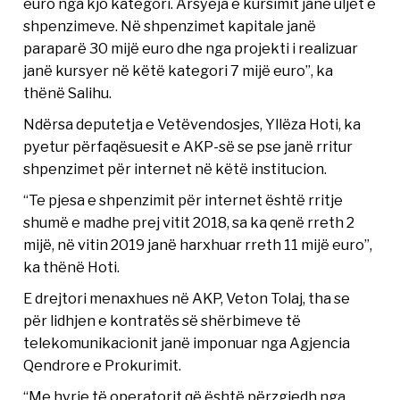
euro nga kjo kategori. Arsyeja e kursimit janë uljet e
shpenzimeve. Në shpenzimet kapitale janë
paraparë 30 mijë euro dhe nga projekti i realizuar
janë kursyer në këtë kategori 7 mijë euro”, ka
thënë Salihu.
Ndërsa deputetja e Vetëvendosjes, Yllëza Hoti, ka
pyetur përfaqësuesit e AKP-së se pse janë rritur
shpenzimet për internet në këtë institucion.
“Te pjesa e shpenzimit për internet është rritje
shumë e madhe prej vitit 2018, sa ka qenë rreth 2
mijë, në vitin 2019 janë harxhuar rreth 11 mijë euro”,
ka thënë Hoti.
E drejtori menaxhues në AKP, Veton Tolaj, tha se
për lidhjen e kontratës së shërbimeve të
telekomunikacionit janë imponuar nga Agjencia
Qendrore e Prokurimit.
“Me hyrje të operatorit që është përzgjedh nga