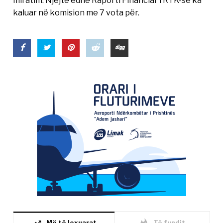
miratim. Njëjtë edhe Raporti Financiar i RTK-së ka
kaluar në komision me 7 vota për.
Më të lexuarat
Të fundit