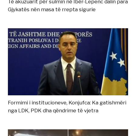
Të akuzuarit për sulmin në Ibër-Lepenc dalin para
Gjykatës nën masa të rrepta sigurie
Formimi i institucioneve, Konjufca: Ka gatishmëri
nga LDK, PDK dha qëndrime të vjetra