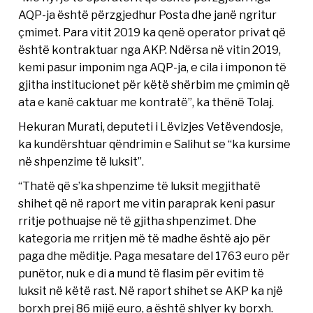
AQP-ja është përzgjedhur Posta dhe janë ngritur
çmimet. Para vitit 2019 ka qenë operator privat që
është kontraktuar nga AKP. Ndërsa në vitin 2019,
kemi pasur imponim nga AQP-ja, e cila i imponon të
gjitha institucionet për këtë shërbim me çmimin që
ata e kanë caktuar me kontratë”, ka thënë Tolaj.
Hekuran Murati, deputeti i Lëvizjes Vetëvendosje,
ka kundërshtuar qëndrimin e Salihut se “ka kursime
në shpenzime të luksit”.
“Thatë që s’ka shpenzime të luksit megjithatë
shihet që në raport me vitin paraprak keni pasur
rritje pothuajse në të gjitha shpenzimet. Dhe
kategoria me rritjen më të madhe është ajo për
paga dhe mëditje. Paga mesatare del 1763 euro për
punëtor, nuk e di a mund të flasim për evitim të
luksit në këtë rast. Në raport shihet se AKP ka një
borxh prej 86 mijë euro, a është shlyer ky borxh.