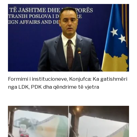
Formimi i institucioneve, Konjufca: Ka gatishmëri
nga LDK, PDK dha qëndrime të vjetra