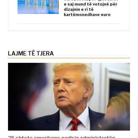
e saj mund të votojnë për
dizajnin e ri të
kartëmonedhave euro
LAJME TË TJERA