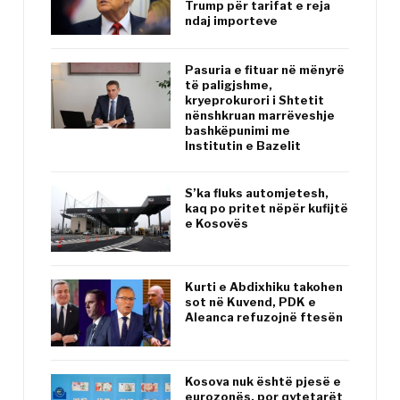
Trump për tarifat e reja
ndaj importeve
Pasuria e fituar në mënyrë
të paligjshme,
kryeprokurori i Shtetit
nënshkruan marrëveshje
bashkëpunimi me
Institutin e Bazelit
S’ka fluks automjetesh,
kaq po pritet nëpër kufijtë
e Kosovës
Kurti e Abdixhiku takohen
sot në Kuvend, PDK e
Aleanca refuzojnë ftesën
Kosova nuk është pjesë e
eurozonës, por qytetarët