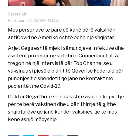
Gazeta Alo
Publikuar: 17/12/2020
12:26
Mes personave të parë që kanë bërë vaksinën
antiCovid në Amerikë është edhe një shqiptar.
Arjet Gega është mjek i sëmundjeve Infektive dhe
asistent profesor në shtetin e Connecticut-it. Ai
tregon në një intervistë për Top Channel se u
vaksinua si pjesë e planit të Qeverisë Federale për
punonjësit e shëndetit që janë në kontakt me
pacientët me Covid-19.
Doktor Gega thotë se nuk kishte asnjë pikëpyetje
për të bërë vaksinën dhe u bën thirrje të gjithë
shqiptarëve që janë kundër vaksinës, që të mos
kenë asnjë mëdyshje.