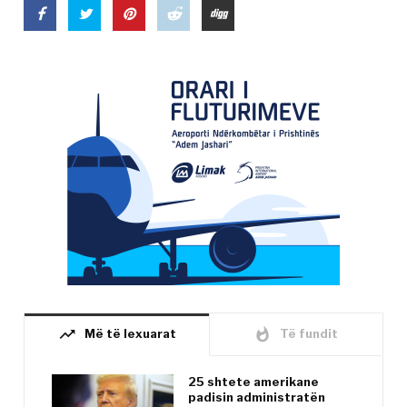
trending_up
whatshot
Më të lexuarat
Të fundit
25 shtete amerikane
padisin administratën