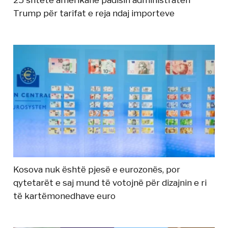
25 shtete amerikane padisin administratën
Trump për tarifat e reja ndaj importeve
Kosova nuk është pjesë e eurozonës, por
qytetarët e saj mund të votojnë për dizajnin e ri
të kartëmonedhave euro