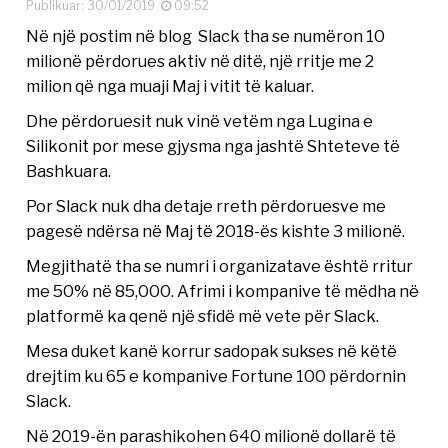
Publikuar: 30/01/2019
09:52
Në një postim në blog Slack tha se numëron 10
milionë përdorues aktiv në ditë, një rritje me 2
milion që nga muaji Maj i vitit të kaluar.
Dhe përdoruesit nuk vinë vetëm nga Lugina e
Silikonit por mese gjysma nga jashtë Shteteve të
Bashkuara.
Por Slack nuk dha detaje rreth përdoruesve me
pagesë ndërsa në Maj të 2018-ës kishte 3 milionë.
Megjithatë tha se numri i organizatave është rritur
me 50% në 85,000. Afrimi i kompanive të mëdha në
platformë ka qenë një sfidë më vete për Slack.
Mesa duket kanë korrur sadopak sukses në këtë
drejtim ku 65 e kompanive Fortune 100 përdornin
Slack.
Në 2019-ën parashikohen 640 milionë dollarë të