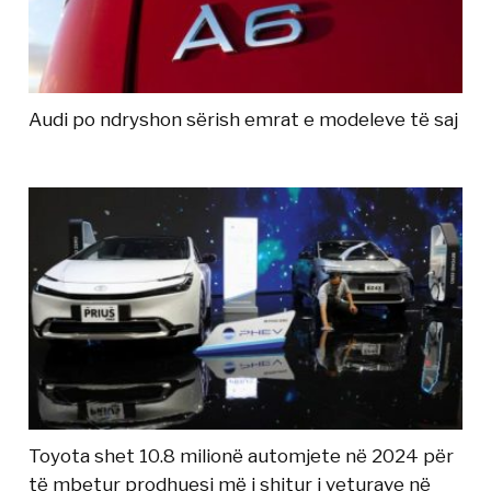
Audi po ndryshon sërish emrat e modeleve të saj
Toyota shet 10.8 milionë automjete në 2024 për
të mbetur prodhuesi më i shitur i veturave në