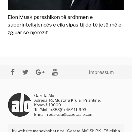
Elon Musk parashikon të ardhmen e
superinteligjencës e cila sipas tij do të jetë më e
zgjuar se njerëzit
Impressum
Gazeta Alo
Adresa: Rr. Mustafa Kruja , Prishtinë,
Kosovë 10000
Tel/Mob: +383(0) 45/111-993
E-mail:
redaksia@gazetaalo.com
Ky website menaxhohet nga “Gazeta Alo” Sh.P.K . Të gjitha