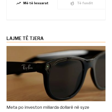
trending_up
whatshot
Më të lexuarat
Të fundit
LAJME TË TJERA
Meta po investon miliarda dollarë në syze