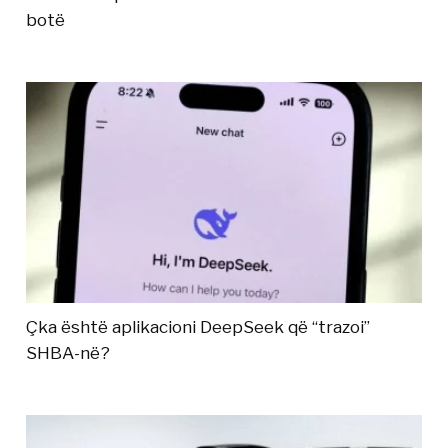
botë
Çka është aplikacioni DeepSeek që “trazoi”
SHBA-në?