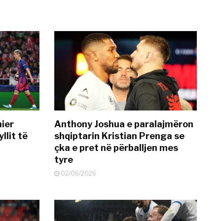
mier
Anthony Joshua e paralajmëron
llit të
shqiptarin Kristian Prenga se
çka e pret në përballjen mes
tyre
02/06/2026