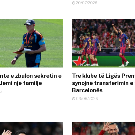
20/07/2026
nte e zbulon sekretin e
Tre klube të Ligës Pre
Jemi një familje
synojnë transferimin e y
Barcelonës
6
03/06/2026