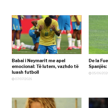
Babai i Neymarit me apel
De la Fue
emocional: Të lutem, vazhdo të
Spanjës: 
luash futboll
05/06/202
07/07/2026