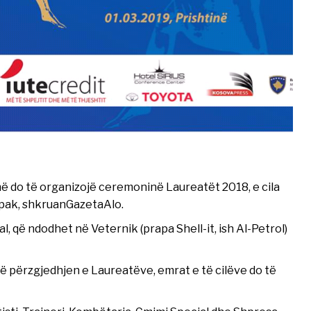
hë do të organizojë ceremoninë Laureatët 2018, e cila
rapak, shkruanGazetaAlo.
që ndodhet në Veternik (prapa Shell-it, ish Al-Petrol)
 përzgjedhjen e Laureatëve, emrat e të cilëve do të