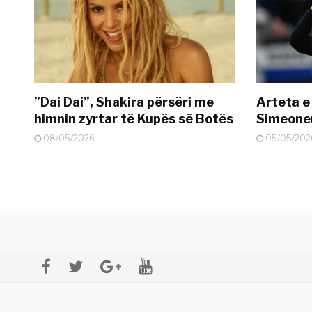
”Dai Dai”, Shakira përsëri me
Arteta e
himnin zyrtar të Kupës së Botës
Simeonen
08/05/2026
05/05/202