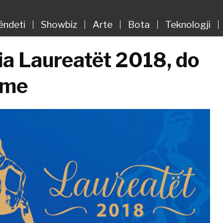
ëndeti
Showbiz
Arte
Bota
Teknologji
a Laureatët 2018, do
ime