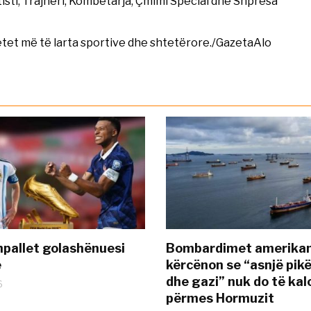
tisti, Trajneri, Kombëtarja, Çmimi Special dhe Shpresa
tet më të larta sportive dhe shtetërore./GazetaAlo
pallet golashënuesi
Bombardimet amerikane
ë
kërcënon se “asnjë pik
dhe gazi” nuk do të kal
6
përmes Hormuzit