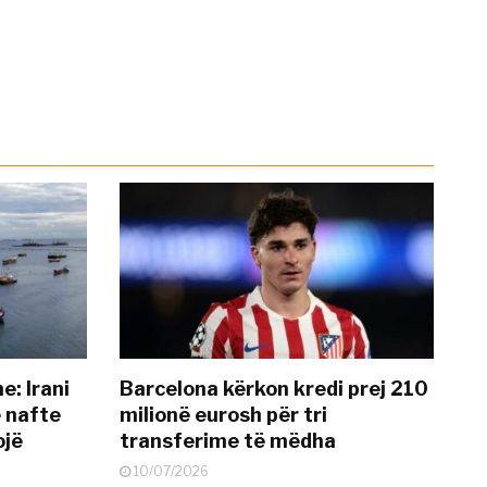
: Irani
Barcelona kërkon kredi prej 210
ë nafte
milionë eurosh për tri
ojë
transferime të mëdha
10/07/2026