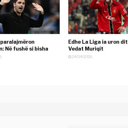
 paralajmëron
Edhe La Liga ia uron dit
: Në fushë si bisha
Vedat Muriqit
6
24/04/2026