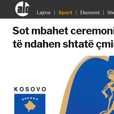
Lajme
Sport
Ekonomi
Sh
Sot mbahet ceremoni
të ndahen shtatë çm