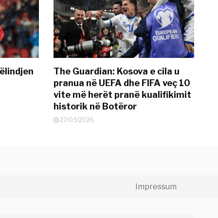
ëlindjen
The Guardian: Kosova e cila u
pranua në UEFA dhe FIFA veç 10
vite më herët pranë kualifikimit
historik në Botëror
27/03/2026
Impressum