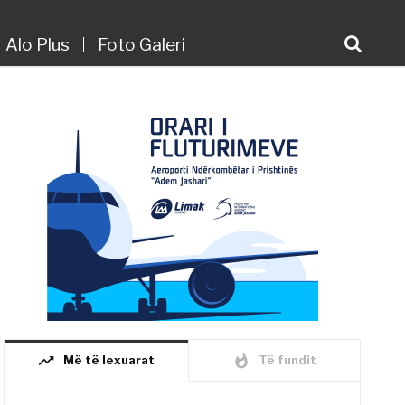
Alo Plus
Foto Galeri
trending_up
whatshot
Më të lexuarat
Të fundit