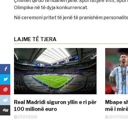
Çmimet që do të ndahen janë: Sportistja e Vitit, Spor
Olimpike në të dyja konkurrencat.
Në ceremoni pritet të jenë të pranishëm personalite
LAJME TË TJERA
Real Madridi siguron yllin e ri për
Mbape sh
100 milionë euro
më i mir
27/07/2026
20/07/202