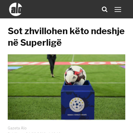
Sot zhvillohen këto ndeshje
në Superligë
Gazeta Alo