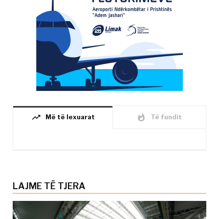
trending_up
whatshot
Më të lexuarat
Të fundit
LAJME TË TJERA