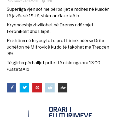
Publikuar: 24/02/2019
10:10
Superliga vjen sot me përballjet e radhes në kuadër
të javës së 19-të, shkruan GazetaAlo.
Kryendeshja zhvillohet në Drenas ndërmjet
Feronikelit dhe Llapit.
Prishtina në kryeqytet e pret Lirinë, ndërsa Drita
udhëton në Mitrovicë ku do të takohet me Trepçen
’89.
Të gjirha përballjet pritet të nisin nga ora 13:00.
/GazetaAlo