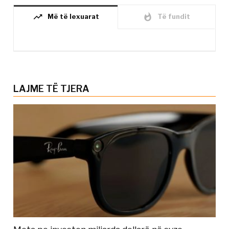
trending_up
whatshot
Më të lexuarat
Të fundit
LAJME TË TJERA