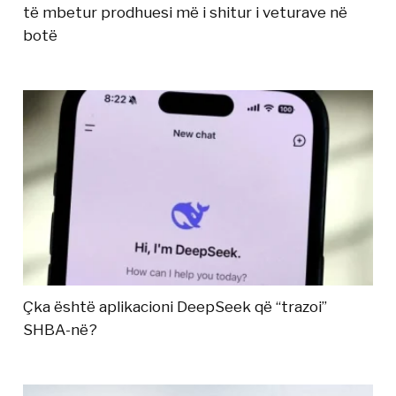
të mbetur prodhuesi më i shitur i veturave në
botë
Çka është aplikacioni DeepSeek që “trazoi”
SHBA-në?