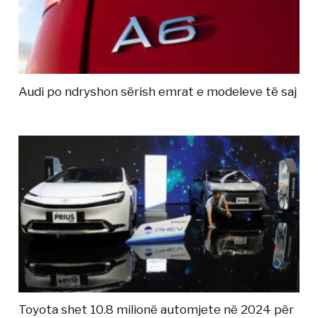
Audi po ndryshon sërish emrat e modeleve të saj
Toyota shet 10.8 milionë automjete në 2024 për