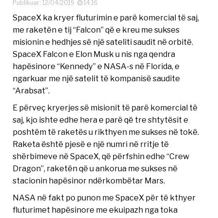
Publikuar: 12/04/2019
14:16
SpaceX ka kryer fluturimin e parë komercial të saj,
me raketën e tij “Falcon” që e kreu me sukses
misionin e hedhjes së një sateliti saudit në orbitë.
SpaceX Falcon e Elon Musk u nis nga qendra
hapësinore “Kennedy” e NASA-s në Florida, e
ngarkuar me një satelit të kompanisë saudite
“Arabsat”.
E përveç kryerjes së misionit të parë komercial të
saj, kjo ishte edhe hera e parë që tre shtytësit e
poshtëm të raketës u rikthyen me sukses në tokë.
Raketa është pjesë e një numri në rritje të
shërbimeve në SpaceX, që përfshin edhe “Crew
Dragon”, raketën që u ankorua me sukses në
stacionin hapësinor ndërkombëtar Mars.
NASA në fakt po punon me SpaceX për të kthyer
fluturimet hapësinore me ekuipazh nga toka