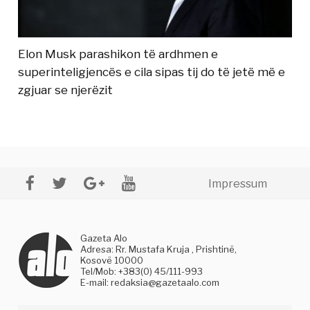
Elon Musk parashikon të ardhmen e
superinteligjencës e cila sipas tij do të jetë më e
zgjuar se njerëzit
Impressum
Gazeta Alo
Adresa: Rr. Mustafa Kruja , Prishtinë,
Kosovë 10000
Tel/Mob: +383(0) 45/111-993
E-mail:
redaksia@gazetaalo.com