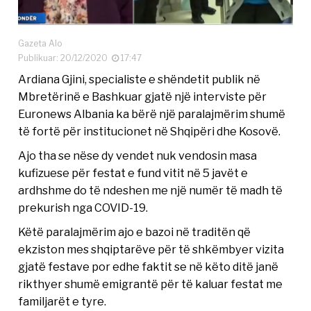
Gazeta Alo
Publikuar: 20/12/2020
17:47
Ardiana Gjini, specialiste e shëndetit publik në
Mbretërinë e Bashkuar gjatë një interviste për
Euronews Albania ka bërë një paralajmërim shumë
të fortë për institucionet në Shqipëri dhe Kosovë.
Ajo tha se nëse dy vendet nuk vendosin masa
kufizuese për festat e fund vitit në 5 javët e
ardhshme do të ndeshen me një numër të madh të
prekurish nga COVID-19.
Këtë paralajmërim ajo e bazoi në traditën që
ekziston mes shqiptarëve për të shkëmbyer vizita
gjatë festave por edhe faktit se në këto ditë janë
rikthyer shumë emigrantë për të kaluar festat me
familjarët e tyre.