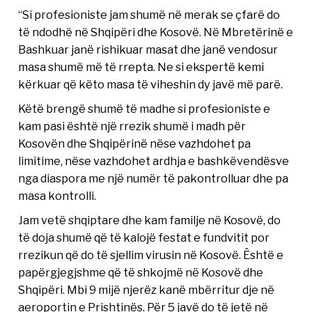
“Si profesioniste jam shumë në merak se çfarë do
të ndodhë në Shqipëri dhe Kosovë. Në Mbretërinë e
Bashkuar janë rishikuar masat dhe janë vendosur
masa shumë më të rrepta. Ne si ekspertë kemi
kërkuar që këto masa të viheshin dy javë më parë.
Këtë brengë shumë të madhe si profesioniste e
kam pasi është një rrezik shumë i madh për
Kosovën dhe Shqipërinë nëse vazhdohet pa
limitime, nëse vazhdohet ardhja e bashkëvendësve
nga diaspora me një numër të pakontrolluar dhe pa
masa kontrolli.
Jam vetë shqiptare dhe kam familje në Kosovë, do
të doja shumë që të kalojë festat e fundvitit por
rrezikun që do të sjellim virusin në Kosovë. Është e
papërgjegjshme që të shkojmë në Kosovë dhe
Shqipëri. Mbi 9 mijë njerëz kanë mbërritur dje në
aeroportin e Prishtinës. Për 5 javë do të jetë në