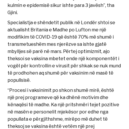
kulmin e epidemisë sikur ishte para 3 javësh”, tha
Gjini.
Specialistja e shëndetit publik në Londër shtoi se
aktualisht Britania e Madhe po Lufton me një
modifikim të COVID-19 që është 70% më shumë i
transmetueshëm mes njerëzve sa ishte gjatë
mbylljes së parë në mars. Përtej optimizmit, ajo
theksoi se vaksina mbetet ende një komponentët i
vogël për kontrollin e virusit për shkak se nuk mund
të prodhohen aq shumë për vaksinim në masë të
popullsisë.
“Procesi i vaksinimit po shkon shumë mirë, është
një prej programeve që ka dhënë motivim dhe
kënaqësi të madhe. Ka një pritshmëri tejet pozitive
në masën e personelit mjekësor por edhe nga
popullata e përgjithshme, mirëpo më duhet të
theksoj se vaksina është vetëm një prej