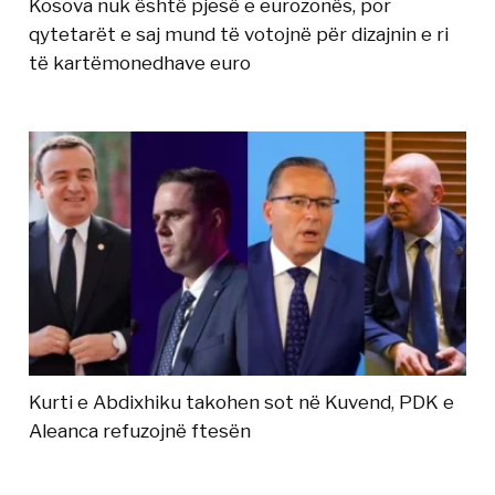
Kosova nuk është pjesë e eurozonës, por
qytetarët e saj mund të votojnë për dizajnin e ri
të kartëmonedhave euro
Kurti e Abdixhiku takohen sot në Kuvend, PDK e
Aleanca refuzojnë ftesën