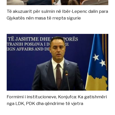
Të akuzuarit për sulmin në Ibër-Lepenc dalin para
Gjykatës nën masa të rrepta sigurie
Formimi i institucioneve, Konjufca: Ka gatishmëri
nga LDK, PDK dha qëndrime të vjetra