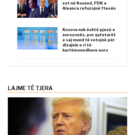
sot në Kuvend, PDK e
Aleanca refuzojnë ftesën
Kosova nuk është pjesë e
eurozonës, por qytetarët
e saj mund të votojnë për
dizajnin e ri të
kartëmonedhave euro
LAJME TË TJERA