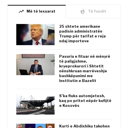
trending_up
whatshot
Më të lexuarat
Të fundit
25 shtete amerikane
padisin administratën
Trump për tarifat e reja
ndaj importeve
Pasuria e fituar në mënyrë
të paligjshme,
kryeprokurori i Shtetit
nënshkruan marrëveshje
bashkëpunimi me
Institutin e Bazelit
S’ka fluks automjetesh,
kaq po pritet nëpër kufijtë
e Kosovës
Kurti e Abdixhiku takohen