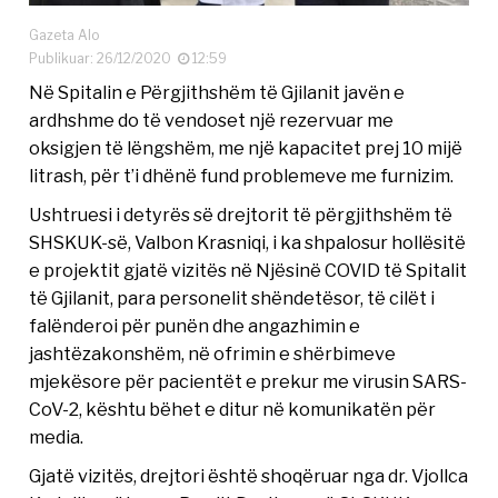
Gazeta Alo
Publikuar: 26/12/2020
12:59
Në Spitalin e Përgjithshëm të Gjilanit javën e
ardhshme do të vendoset një rezervuar me
oksigjen të lëngshëm, me një kapacitet prej 10 mijë
litrash, për t’i dhënë fund problemeve me furnizim.
Ushtruesi i detyrës së drejtorit të përgjithshëm të
SHSKUK-së, Valbon Krasniqi, i ka shpalosur hollësitë
e projektit gjatë vizitës në Njësinë COVID të Spitalit
të Gjilanit, para personelit shëndetësor, të cilët i
falënderoi për punën dhe angazhimin e
jashtëzakonshëm, në ofrimin e shërbimeve
mjekësore për pacientët e prekur me virusin SARS-
CoV-2, kështu bëhet e ditur në komunikatën për
media.
Gjatë vizitës, drejtori është shoqëruar nga dr. Vjollca