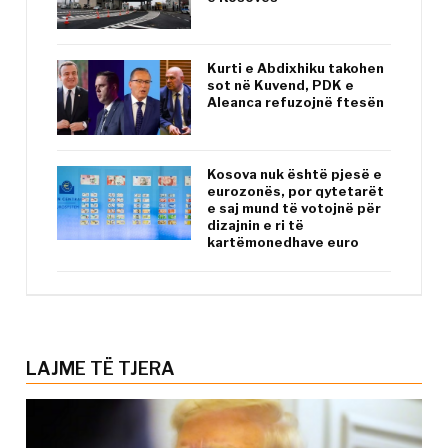
Kurti e Abdixhiku takohen
sot në Kuvend, PDK e
Aleanca refuzojnë ftesën
Kosova nuk është pjesë e
eurozonës, por qytetarët
e saj mund të votojnë për
dizajnin e ri të
kartëmonedhave euro
LAJME TË TJERA