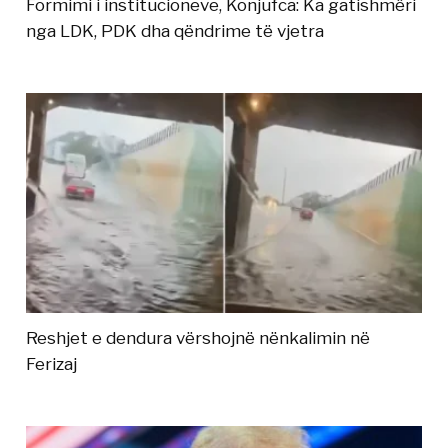
Formimi i institucioneve, Konjufca: Ka gatishmëri
nga LDK, PDK dha qëndrime të vjetra
Reshjet e dendura vërshojnë nënkalimin në
Ferizaj