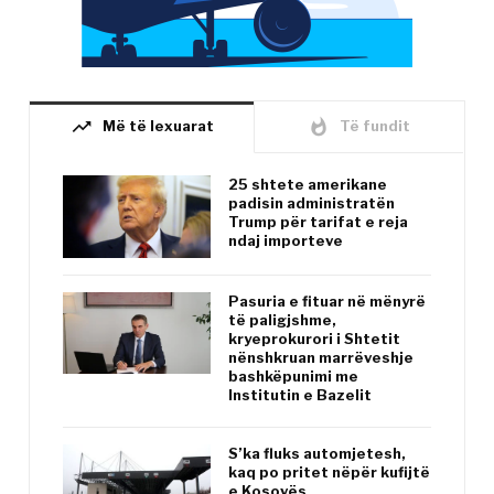
trending_up
whatshot
Më të lexuarat
Të fundit
25 shtete amerikane
padisin administratën
Trump për tarifat e reja
ndaj importeve
Pasuria e fituar në mënyrë
të paligjshme,
kryeprokurori i Shtetit
nënshkruan marrëveshje
bashkëpunimi me
Institutin e Bazelit
S’ka fluks automjetesh,
kaq po pritet nëpër kufijtë
e Kosovës