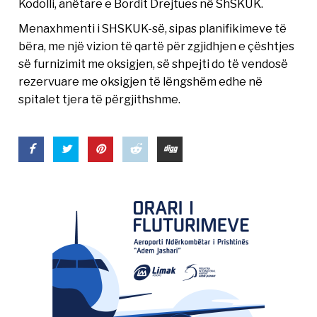
Kodolli, anëtare e Bordit Drejtues në ShSKUK.
Menaxhmenti i SHSKUK-së, sipas planifikimeve të
bëra, me një vizion të qartë për zgjidhjen e çështjes
së furnizimit me oksigjen, së shpejti do të vendosë
rezervuare me oksigjen të lëngshëm edhe në
spitalet tjera të përgjithshme.