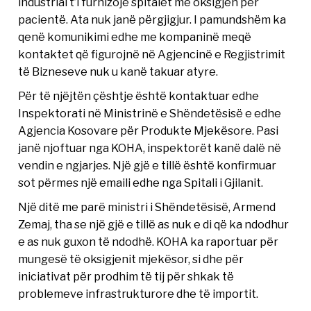
industrial t’i furnizojë spitalet me oksigjen për
pacientë. Ata nuk janë përgjigjur. I pamundshëm ka
qenë komunikimi edhe me kompaninë meqë
kontaktet që figurojnë në Agjencinë e Regjistrimit
të Bizneseve nuk u kanë takuar atyre.
Për të njëjtën çështje është kontaktuar edhe
Inspektorati në Ministrinë e Shëndetësisë e edhe
Agjencia Kosovare për Produkte Mjekësore. Pasi
janë njoftuar nga KOHA, inspektorët kanë dalë në
vendin e ngjarjes. Një gjë e tillë është konfirmuar
sot përmes një emaili edhe nga Spitali i Gjilanit.
Një ditë me parë ministri i Shëndetësisë, Armend
Zemaj, tha se një gjë e tillë as nuk e di që ka ndodhur
e as nuk guxon të ndodhë. KOHA ka raportuar për
mungesë të oksigjenit mjekësor, si dhe për
iniciativat për prodhim të tij për shkak të
problemeve infrastrukturore dhe të importit.