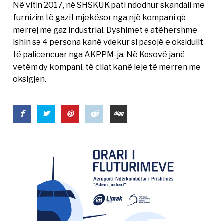
Në vitin 2017, në SHSKUK pati ndodhur skandali me
furnizim të gazit mjekësor nga një kompani që
merrej me gaz industrial. Dyshimet e atëhershme
ishin se 4 persona kanë vdekur si pasojë e oksidulit
të palicencuar nga AKPPM-ja. Në Kosovë janë
vetëm dy kompani, të cilat kanë leje të merren me
oksigjen.