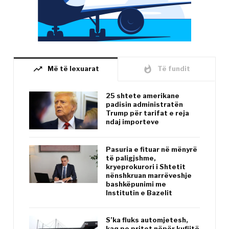
trending_up
whatshot
Më të lexuarat
Të fundit
25 shtete amerikane
padisin administratën
Trump për tarifat e reja
ndaj importeve
Pasuria e fituar në mënyrë
të paligjshme,
kryeprokurori i Shtetit
nënshkruan marrëveshje
bashkëpunimi me
Institutin e Bazelit
S’ka fluks automjetesh,
kaq po pritet nëpër kufijtë