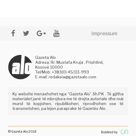
Impressum
Gazeta Alo
Adresa: Rr. Mustafa Kruja , Prishtinë,
Kosovë 10000
Tel/Mob: +383(0) 45/111-993
E-mail:
redaksia@gazetaalo.com
Ky website menaxhohet nga “Gazeta Alo” Sh.P.K . Të gjitha
materialet janë të mbrojtura me të drejta autoriale dhe nuk
mund të kopjohen, ripublikohen, riprodhohen ose të
transmetohen, pa lejen paraprake të Gazetës Alo.
© Gazeta Alo 2018
Bubbled by