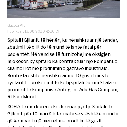
Gazeta Alo
Publikuar: 13/08/2020
20:19
Spitali i Gjilanit, të hënën, ka nënshkruar një tender,
zbatimi i të cilit do të mund të ishte fatal për
pacientët. Në vend se të furnizohej me oksigjen
mjekësor, ky spital e ka kontraktuar një kompani, e
cila merret me prodhimin e gazrave industriale.
Kontrata është nënshkruar më 10 gusht mes të
zyrtarit të prokurimit të këtij spitali, Gëzim Shala, e
pronarit të kompanisë Autogeni-Ada-Gas Compani,
Ridvan Murati.
KOHA të mërkurën u ka dërguar pyetje Spitalit të
Gjilanit, për të marrë informata se si është e mundur
që kompania që merret me prodhim të gazit