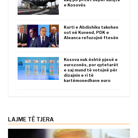
e Kosovës
Kurti e Abdixhiku takohen
sot në Kuvend, PDK e
Aleanca refuzojnë ftesën
Kosova nuk është pjesë e
eurozonës, por qytetarët
e saj mund të votojnë për
dizajnin e ri të
kartëmonedhave euro
LAJME TË TJERA