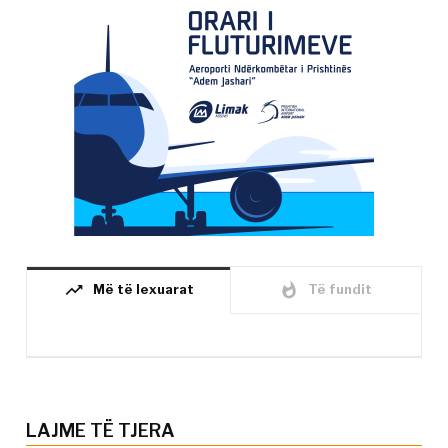
trending_up
whatshot
Më të lexuarat
Të fundit
LAJME TË TJERA