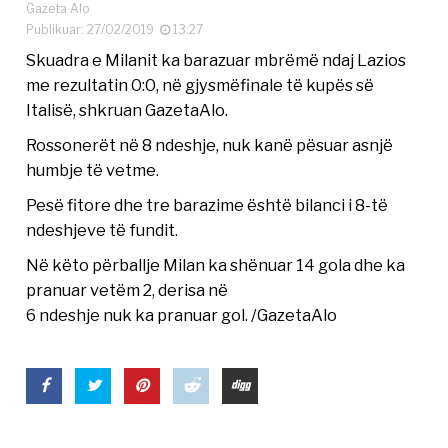
Gazeta Alo
Publikuar: 27/02/2019
13:27
Skuadra e Milanit ka barazuar mbrëmë ndaj Lazios
me rezultatin 0:0, në gjysmëfinale të kupës së
Italisë, shkruan GazetaAlo.
Rossonerët në 8 ndeshje, nuk kanë pësuar asnjë
humbje të vetme.
Pesë fitore dhe tre barazime është bilanci i 8-të
ndeshjeve të fundit.
Në këto përballje Milan ka shënuar 14 gola dhe ka
pranuar vetëm 2, derisa në
6 ndeshje nuk ka pranuar gol. /GazetaAlo