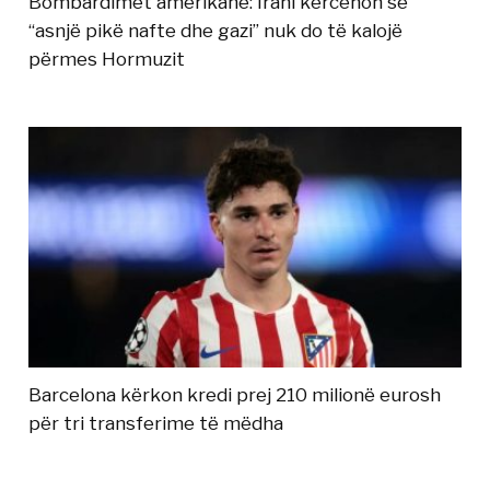
Bombardimet amerikane: Irani kërcënon se
“asnjë pikë nafte dhe gazi” nuk do të kalojë
përmes Hormuzit
Barcelona kërkon kredi prej 210 milionë eurosh
për tri transferime të mëdha