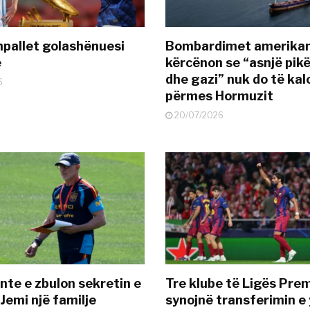
pallet golashënuesi
Bombardimet amerikane
ë
kërcënon se “asnjë pik
dhe gazi” nuk do të kal
6
përmes Hormuzit
20/07/2026
nte e zbulon sekretin e
Tre klube të Ligës Pre
Jemi një familje
synojnë transferimin e y