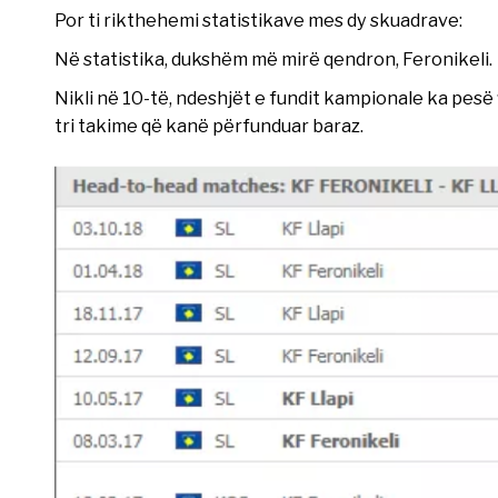
Por ti rikthehemi statistikave mes dy skuadrave:
Në statistika, dukshëm më mirë qendron, Feronikeli.
Nikli në 10-të, ndeshjët e fundit kampionale ka pesë 
tri takime që kanë përfunduar baraz.