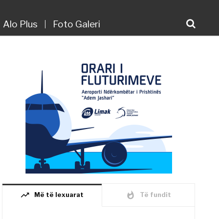
Alo Plus
Foto Galeri
trending_up
whatshot
Më të lexuarat
Të fundit