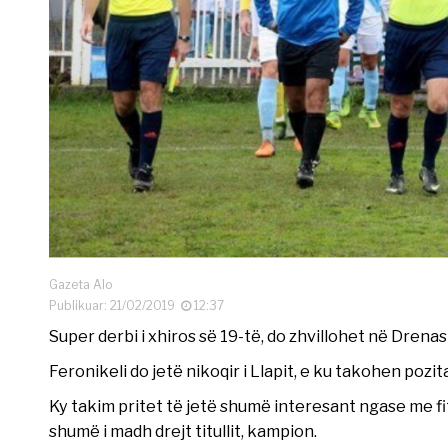
Gazeta Alo
Publikuar: 21/02/2019
12:37
Super derbi i xhiros së 19-të, do zhvillohet në Drena
Feronikeli do jetë nikoqir i Llapit, e ku takohen pozit
Ky takim pritet të jetë shumë interesant ngase me fi
shumë i madh drejt titullit, kampion.