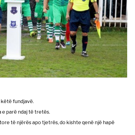
s këtë fundjavë.
a e parë ndaj të tretës.
tore të njërës apo tjetrës, do kishte qenë një hapë