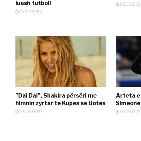
luash futboll
05/06/202
07/07/2026
”Dai Dai”, Shakira përsëri me
Arteta e
himnin zyrtar të Kupës së Botës
Simeonen
08/05/2026
05/05/202