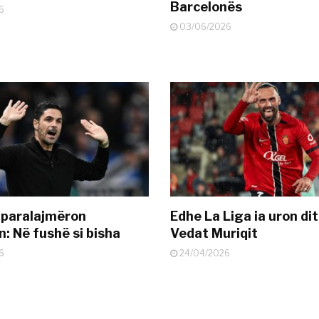
Barcelonës
6
03/06/2026
 paralajmëron
Edhe La Liga ia uron dit
: Në fushë si bisha
Vedat Muriqit
6
24/04/2026