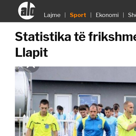
Lajme
Sport
Ekonomi
Sh
Statistika të frikshme
Llapit