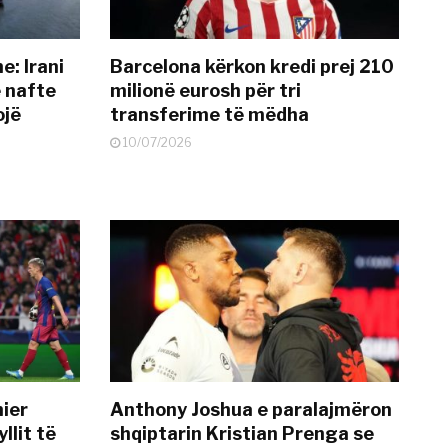
: Irani
Barcelona kërkon kredi prej 210
ë nafte
milionë eurosh për tri
ojë
transferime të mëdha
10/07/2026
mier
Anthony Joshua e paralajmëron
llit të
shqiptarin Kristian Prenga se