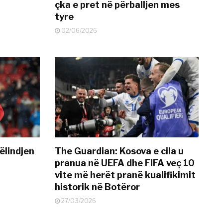
çka e pret në përballjen mes
tyre
02/06/2026
ëlindjen
The Guardian: Kosova e cila u
pranua në UEFA dhe FIFA veç 10
vite më herët pranë kualifikimit
historik në Botëror
27/03/2026