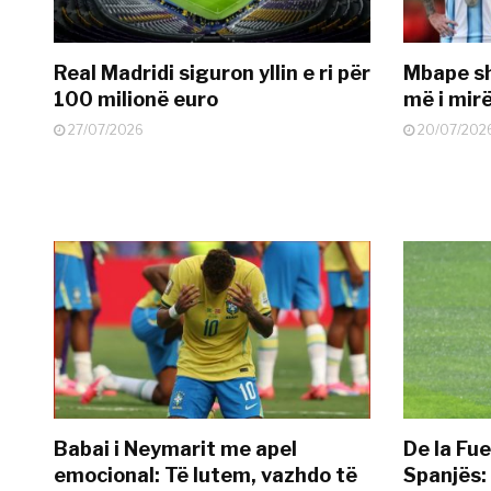
Real Madridi siguron yllin e ri për
Mbape sh
100 milionë euro
më i mir
27/07/2026
20/07/202
Babai i Neymarit me apel
De la Fue
emocional: Të lutem, vazhdo të
Spanjës: 