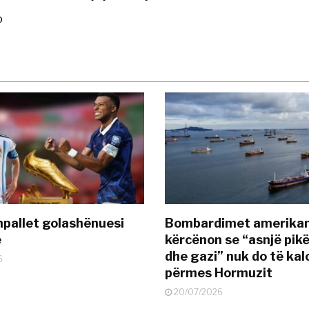
o
pallet golashënuesi
Bombardimet amerikane
ë
kërcënon se “asnjë pik
dhe gazi” nuk do të kal
6
përmes Hormuzit
20/07/2026