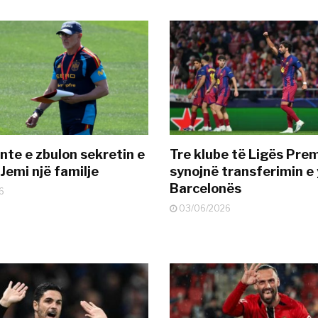
nte e zbulon sekretin e
Tre klube të Ligës Pre
Jemi një familje
synojnë transferimin e y
Barcelonës
6
03/06/2026