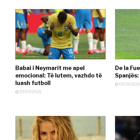
Babai i Neymarit me apel
De la Fue
emocional: Të lutem, vazhdo të
Spanjës: 
luash futboll
05/06/202
07/07/2026