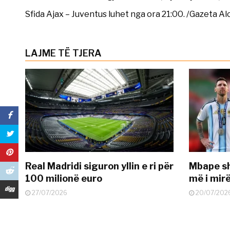
Sfida Ajax – Juventus luhet nga ora 21:00. /Gazeta Al
LAJME TË TJERA
Real Madridi siguron yllin e ri për
Mbape sh
100 milionë euro
më i mir
27/07/2026
20/07/202