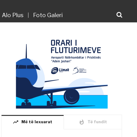
Alo Plus
Foto Galeri
trending_up
whatshot
Më të lexuarat
Të fundit