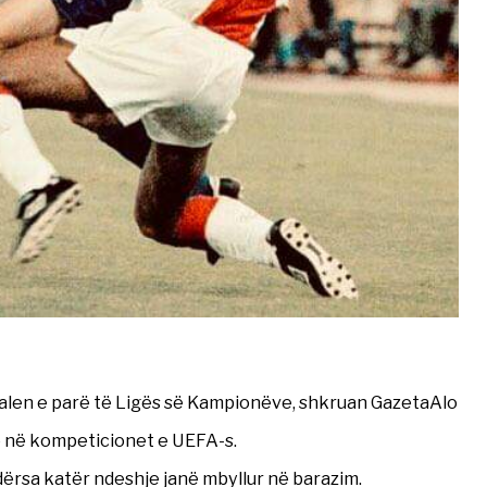
nalen e parë të Ligës së Kampionëve, shkruan GazetaAlo
rë në kompeticionet e UEFA-s.
ndërsa katër ndeshje janë mbyllur në barazim.