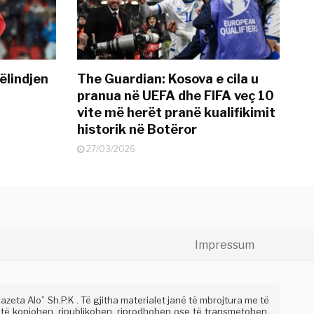
ëlindjen
The Guardian: Kosova e cila u
pranua në UEFA dhe FIFA veç 10
vite më herët pranë kualifikimit
historik në Botëror
27/03/2026
Impressum
eta Alo” Sh.P.K . Të gjitha materialet janë të mbrojtura me të
 të kopjohen, ripublikohen, riprodhohen ose të transmetohen,