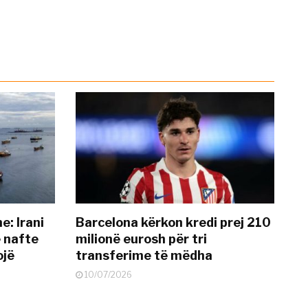
: Irani
Barcelona kërkon kredi prej 210
ë nafte
milionë eurosh për tri
ojë
transferime të mëdha
10/07/2026