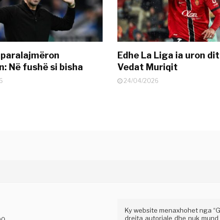
 paralajmëron
Edhe La Liga ia uron dit
: Në fushë si bisha
Vedat Muriqit
6
24/04/2026
Ky website menaxhohet nga “Gaz
drejta autoriale dhe nuk mund
00