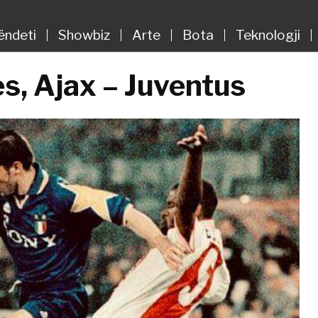
ëndeti
Showbiz
Arte
Bota
Teknologji
jes, Ajax – Juventus