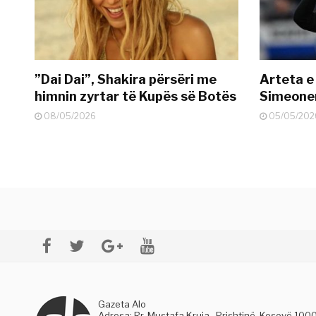
”Dai Dai”, Shakira përsëri me
Arteta e
himnin zyrtar të Kupës së Botës
Simeonen
08/05/2026
05/05/202
Gazeta Alo
Adresa: Rr. Mustafa Kruja , Prishtinë, Kosovë 100