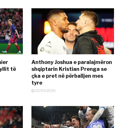
mier
Anthony Joshua e paralajmëron
llit të
shqiptarin Kristian Prenga se
çka e pret në përballjen mes
tyre
02/06/2026