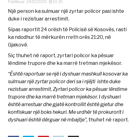
Publikuar: 24/12/2020
10:35
Një person ka sulmuar një zyrtar policor pasi ishte
duke i rezistuar arrestimit.
Sipas raportit 24 orësh të Policisë së Kosovës, rasti
ka ndodhur të mërkurën rreth orës 21:20, në
Gjakovë.
Siç thuhet në raport, zyrtari policor ka pësuar
lëndime trupore dhe ka marrë tretman mjekësor.
“Është raportuar se një i dyshuar mashkull kosovar ka
sulmuar një zyrtar policor deri sa i njëjti ishte duke
rezistuar arrestimit. Zyrtari policor ka pësuar lëndime
trupore dhe ka marrë tretman mjekësor. I dyshuari
është arrestuar dhe gjatë kontrollit është gjetur dhe
konfiskuar një boks hekuri. Me urdhër të prokurorit i
dyshuari është dërguar në mbajtje”,
thuhet në raport.