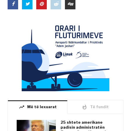
trending_up
whatshot
Më të lexuarat
Të fundit
25 shtete amerikane
padisin administratën