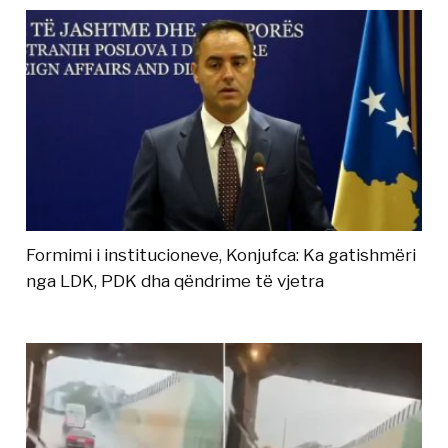
Formimi i institucioneve, Konjufca: Ka gatishmëri
nga LDK, PDK dha qëndrime të vjetra