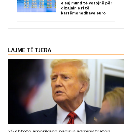
e saj mund të votojnë për
dizajnin e ri të
kartëmonedhave euro
LAJME TË TJERA
25 shtete amerikane padisin administratën