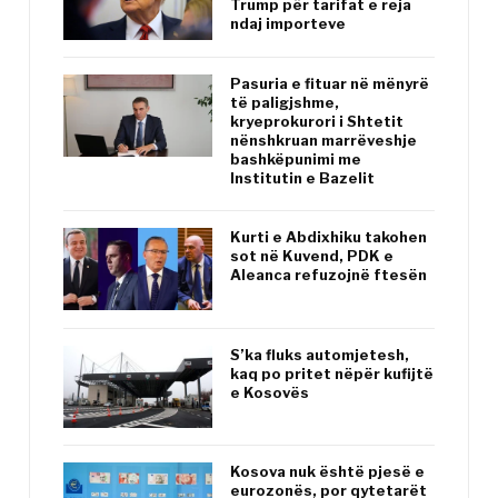
Trump për tarifat e reja
ndaj importeve
Pasuria e fituar në mënyrë
të paligjshme,
kryeprokurori i Shtetit
nënshkruan marrëveshje
bashkëpunimi me
Institutin e Bazelit
Kurti e Abdixhiku takohen
sot në Kuvend, PDK e
Aleanca refuzojnë ftesën
S’ka fluks automjetesh,
kaq po pritet nëpër kufijtë
e Kosovës
Kosova nuk është pjesë e
eurozonës, por qytetarët