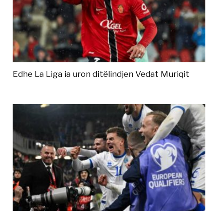
Edhe La Liga ia uron ditëlindjen Vedat Muriqit