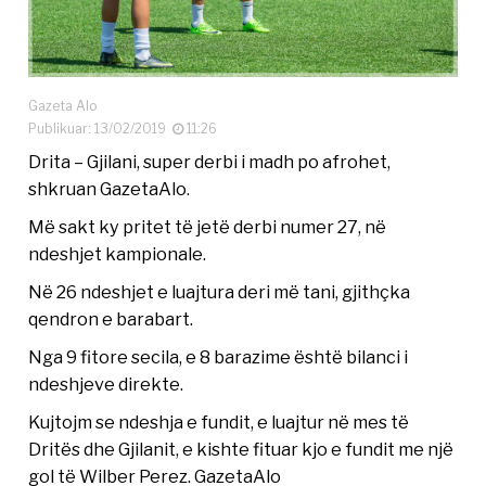
Gazeta Alo
Publikuar: 13/02/2019
11:26
Drita – Gjilani, super derbi i madh po afrohet,
shkruan GazetaAlo.
Më sakt ky pritet të jetë derbi numer 27, në
ndeshjet kampionale.
Në 26 ndeshjet e luajtura deri më tani, gjithçka
qendron e barabart.
Nga 9 fitore secila, e 8 barazime është bilanci i
ndeshjeve direkte.
Kujtojm se ndeshja e fundit, e luajtur në mes të
Dritës dhe Gjilanit, e kishte fituar kjo e fundit me një
gol të Wilber Perez. GazetaAlo