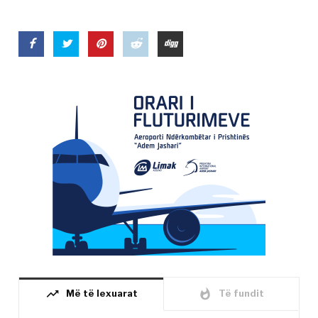
trending_up
whatshot
Më të lexuarat
Të fundit