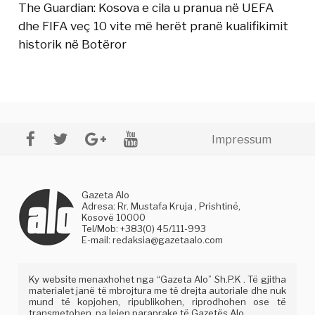
The Guardian: Kosova e cila u pranua në UEFA
dhe FIFA veç 10 vite më herët pranë kualifikimit
historik në Botëror
Impressum
Gazeta Alo
Adresa: Rr. Mustafa Kruja , Prishtinë,
Kosovë 10000
Tel/Mob: +383(0) 45/111-993
E-mail:
redaksia@gazetaalo.com
Ky website menaxhohet nga “Gazeta Alo” Sh.P.K . Të gjitha
materialet janë të mbrojtura me të drejta autoriale dhe nuk
mund të kopjohen, ripublikohen, riprodhohen ose të
transmetohen, pa lejen paraprake të Gazetës Alo.