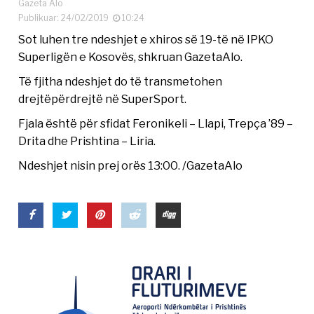
Gazeta Alo
Publikuar: 24/02/2019
10:24
Sot luhen tre ndeshjet e xhiros së 19-të në IPKO
Superligën e Kosovës, shkruan GazetaAlo.
Të fjitha ndeshjet do të transmetohen
drejtëpërdrejtë në SuperSport.
Fjala është për sfidat Feronikeli – Llapi, Trepça ’89 –
Drita dhe Prishtina – Liria.
Ndeshjet nisin prej orës 13:00. /GazetaAlo