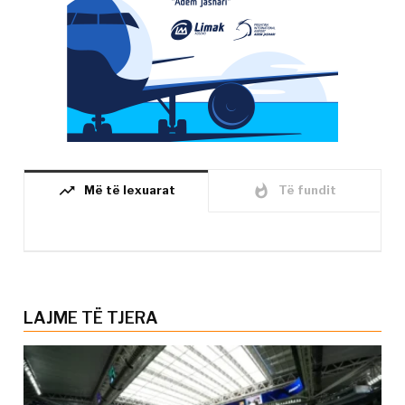
trending_up
whatshot
Më të lexuarat
Të fundit
LAJME TË TJERA