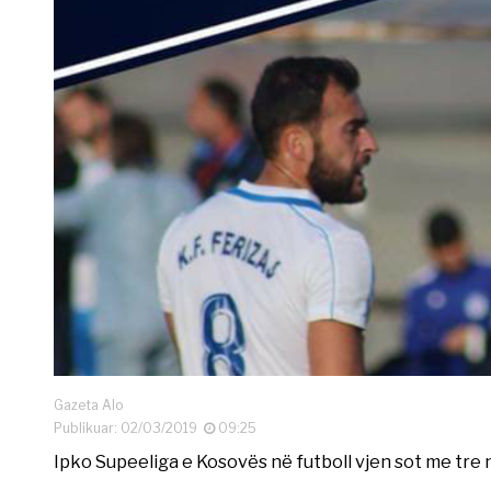
Gazeta Alo
Publikuar: 02/03/2019
09:25
Ipko Supeeliga e Kosovës në futboll vjen sot me tre 