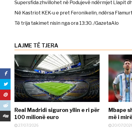
Supersfida zhvillohet në Podujevë ndërmjet Llapit dh
Në Kastriot KEK-u e pret Feronikelin, ndërsa Flamur
Të trija takimet nisin nga ora 13:30. /GazetaAlo
LAJME TË TJERA
Real Madridi siguron yllin e ri për
Mbape sh
100 milionë euro
më i mir
27/07/2026
20/07/202