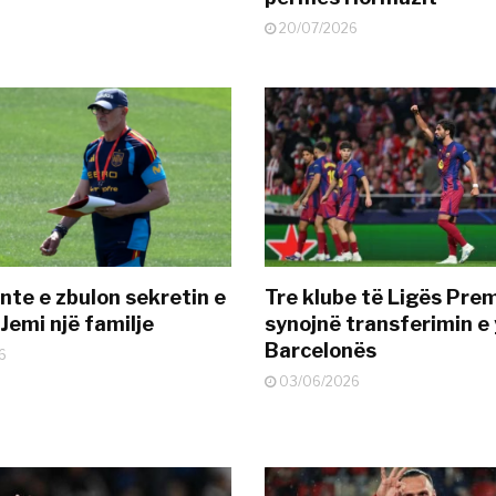
20/07/2026
nte e zbulon sekretin e
Tre klube të Ligës Pre
Jemi një familje
synojnë transferimin e y
Barcelonës
6
03/06/2026