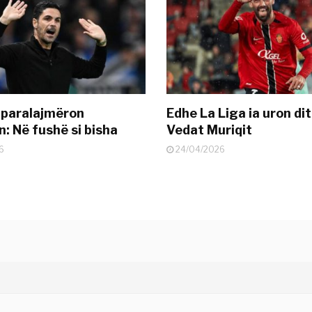
 paralajmëron
Edhe La Liga ia uron dit
: Në fushë si bisha
Vedat Muriqit
6
24/04/2026