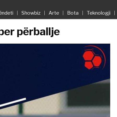
ëndeti
Showbiz
Arte
Bota
Teknologji
per përballje