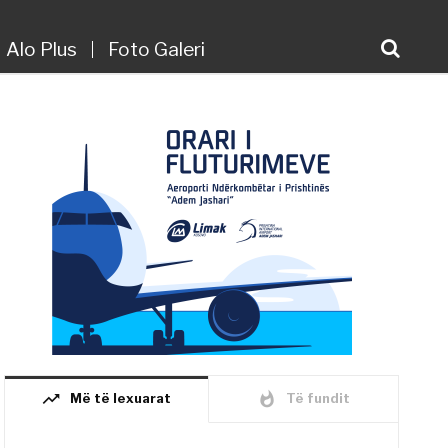
Alo Plus
Foto Galeri
trending_up
whatshot
Më të lexuarat
Të fundit