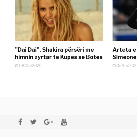
”Dai Dai”, Shakira përsëri me
Arteta e
himnin zyrtar të Kupës së Botës
Simeonen
08/05/2026
05/05/202