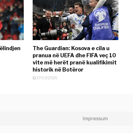
ëlindjen
The Guardian: Kosova e cila u
pranua në UEFA dhe FIFA veç 10
vite më herët pranë kualifikimit
historik në Botëror
27/03/2026
Impressum