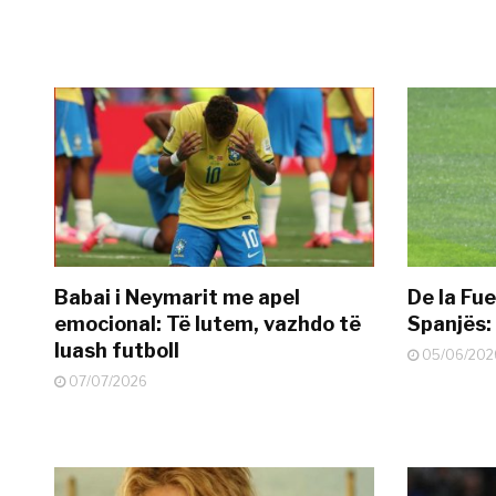
Babai i Neymarit me apel
De la Fue
emocional: Të lutem, vazhdo të
Spanjës: 
luash futboll
05/06/202
07/07/2026