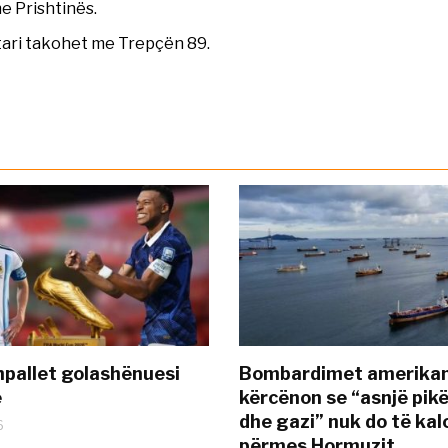
e Prishtinës.
tari takohet me Trepçën 89.
pallet golashënuesi
Bombardimet amerikane
ë
kërcënon se “asnjë pik
dhe gazi” nuk do të kal
6
përmes Hormuzit