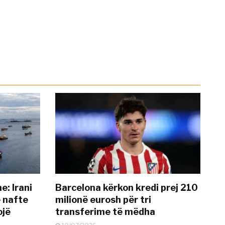
: Irani
Barcelona kërkon kredi prej 210
ë nafte
milionë eurosh për tri
ojë
transferime të mëdha