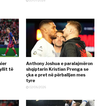
10/07/2026
mier
Anthony Joshua e paralajmëron
llit të
shqiptarin Kristian Prenga se
çka e pret në përballjen mes
tyre
02/06/2026