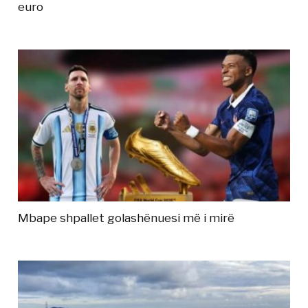
euro
Mbape shpallet golashënuesi më i mirë