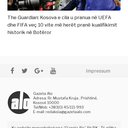
The Guardian: Kosova e cila u pranua në UEFA
dhe FIFA veç 10 vite më herët pranë kualifikimit
historik në Botëror
Impressum
Gazeta Alo
Adresa: Rr. Mustafa Kruja , Prishtinë,
Kosovë 10000
Tel/Mob: +383(0) 45/111-993
E-mail:
redaksia@gazetaalo.com
Ky website menaxhohet nga “Gazeta Alo” Sh.P.K . Të gjitha