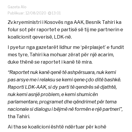
Gazeta Alo
Publikuar: 12/08/2020
13:01
Zv.kryeministri i Kosovës nga AAK, Besnik Tahiri ka
folur sot për raportet e partisë së tij me partnerin e
koalicionit qeverisë, LDK-në.
I pyetur nga gazetarët lidhur me ‘përplasjet’ e fundit
mes tyre, Tahiri ka mohuar zërat për një acarim,
duke thënë se raportet i kanë të mira.
“Raportet nuk kanë qenë të ashpërsuara, nuk kemi
pas arsye me i relaksu se kemi qene çdo ditë bashkë.
Raporti LDK-AAK, si dy parti të qendrës së djathtë,
nuk kemi asnjë problem, e kemi shumicën
parlamentare, programet dhe qëndrimet për tema
nacionale si dialogu i bëjmë në formën e një partneri”,
tha Tahiri.
Ai tha se koalicioni është ndërtuar për kohë