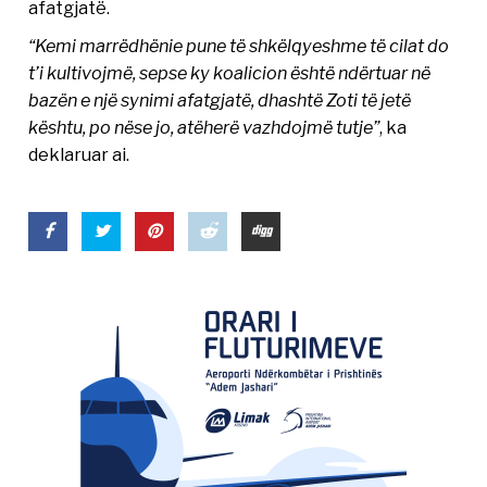
afatgjatë.
“Kemi marrëdhënie pune të shkëlqyeshme të cilat do
t’i kultivojmë, sepse ky koalicion është ndërtuar në
bazën e një synimi afatgjatë, dhashtë Zoti të jetë
kështu, po nëse jo, atëherë vazhdojmë tutje”
, ka
deklaruar ai.