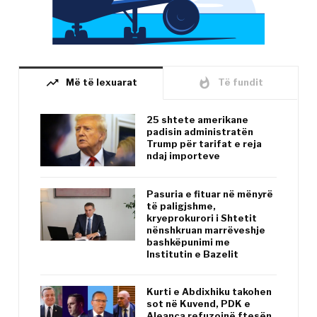
trending_up
whatshot
Më të lexuarat
Të fundit
25 shtete amerikane
padisin administratën
Trump për tarifat e reja
ndaj importeve
Pasuria e fituar në mënyrë
të paligjshme,
kryeprokurori i Shtetit
nënshkruan marrëveshje
bashkëpunimi me
Institutin e Bazelit
Kurti e Abdixhiku takohen
sot në Kuvend, PDK e
Aleanca refuzojnë ftesën