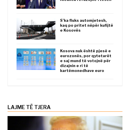
S’ka fluks automjetesh,
kaq po pritet nëpër kufijtë
e Kosovës
Kosova nuk është pjesë e
eurozonës, por qytetarët
e saj mund të votojnë për
dizajnin e ri të
kartëmonedhave euro
LAJME TË TJERA