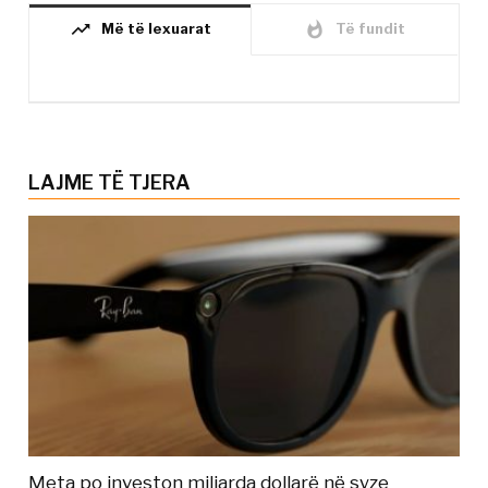
trending_up
whatshot
Më të lexuarat
Të fundit
LAJME TË TJERA
Meta po investon miliarda dollarë në syze