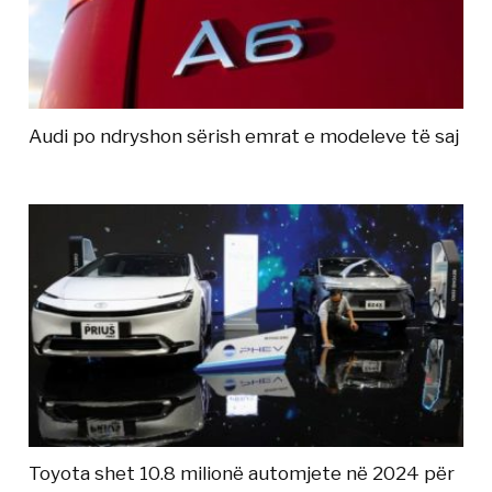
Audi po ndryshon sërish emrat e modeleve të saj
Toyota shet 10.8 milionë automjete në 2024 për