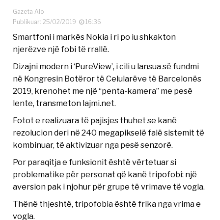
Gazeta Alo
Publikuar: 25/02/2019
16:36
Smartfoni i markës Nokia i ri po iu shkakton
njerëzve një fobi të rrallë.
Dizajni modern i ‘PureView’, i cili u lansua së fundmi
në Kongresin Botëror të Celularëve të Barcelonës
2019, krenohet me një “penta-kamera” me pesë
lente, transmeton lajmi.net.
Fotot e realizuara të pajisjes thuhet se kanë
rezolucion deri në 240 megapikselë falë sistemit të
kombinuar, të aktivizuar nga pesë senzorë.
Por paraqitja e funksionit është vërtetuar si
problematike për personat që kanë tripofobi: një
aversion pak i njohur për grupe të vrimave të vogla.
Thënë thjeshtë, tripofobia është frika nga vrima e
vogla.