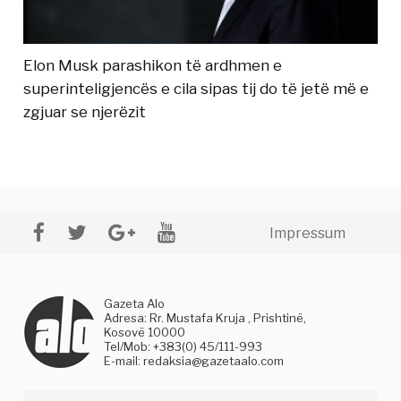
Elon Musk parashikon të ardhmen e
superinteligjencës e cila sipas tij do të jetë më e
zgjuar se njerëzit
Impressum
Gazeta Alo
Adresa: Rr. Mustafa Kruja , Prishtinë,
Kosovë 10000
Tel/Mob: +383(0) 45/111-993
E-mail:
redaksia@gazetaalo.com