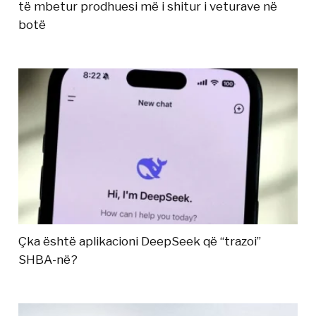
të mbetur prodhuesi më i shitur i veturave në
botë
Çka është aplikacioni DeepSeek që “trazoi”
SHBA-në?