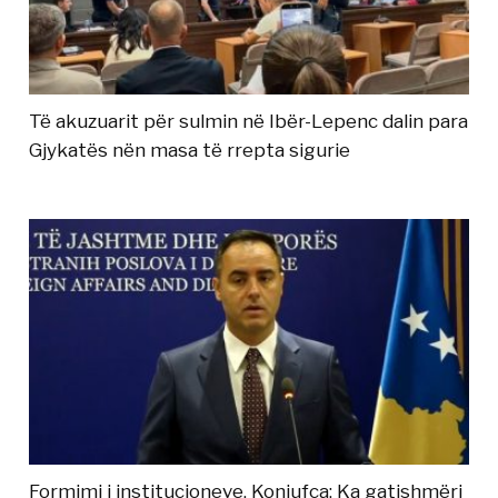
Të akuzuarit për sulmin në Ibër-Lepenc dalin para
Gjykatës nën masa të rrepta sigurie
Formimi i institucioneve, Konjufca: Ka gatishmëri