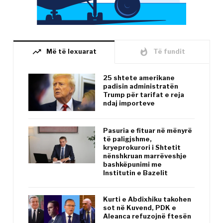
trending_up
whatshot
Më të lexuarat
Të fundit
25 shtete amerikane
padisin administratën
Trump për tarifat e reja
ndaj importeve
Pasuria e fituar në mënyrë
të paligjshme,
kryeprokurori i Shtetit
nënshkruan marrëveshje
bashkëpunimi me
Institutin e Bazelit
Kurti e Abdixhiku takohen
sot në Kuvend, PDK e
Aleanca refuzojnë ftesën