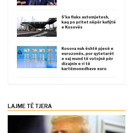
S’ka fluks automjetesh,
kaq po pritet nëpër kufijtë
e Kosovës
Kosova nuk është pjesë e
eurozonës, por qytetarët
e saj mund të votojnë për
dizajnin e ri të
kartëmonedhave euro
LAJME TË TJERA