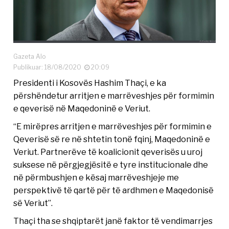
Gazeta Alo
Publikuar: 18/08/2020
20:09
Presidenti i Kosovës Hashim Thaçi, e ka
përshëndetur arritjen e marrëveshjes për formimin
e qeverisë në Maqedoninë e Veriut.
“E mirëpres arritjen e marrëveshjes për formimin e
Qeverisë së re në shtetin tonë fqinj, Maqedoninë e
Veriut. Partnerëve të koalicionit qeverisës u uroj
suksese në përgjegjësitë e tyre institucionale dhe
në përmbushjen e kësaj marrëveshjeje me
perspektivë të qartë për të ardhmen e Maqedonisë
së Veriut”.
Thaçi tha se shqiptarët janë faktor të vendimarrjes