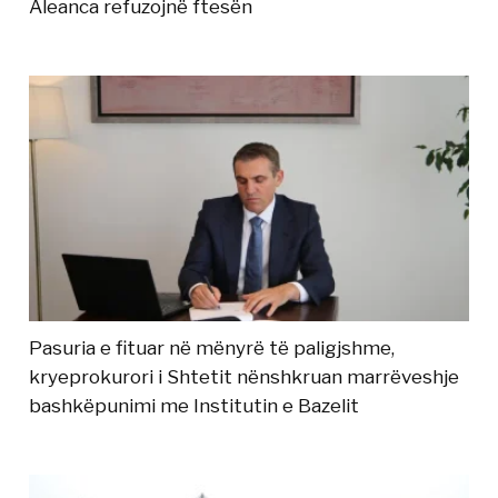
Aleanca refuzojnë ftesën
Pasuria e fituar në mënyrë të paligjshme,
kryeprokurori i Shtetit nënshkruan marrëveshje
bashkëpunimi me Institutin e Bazelit