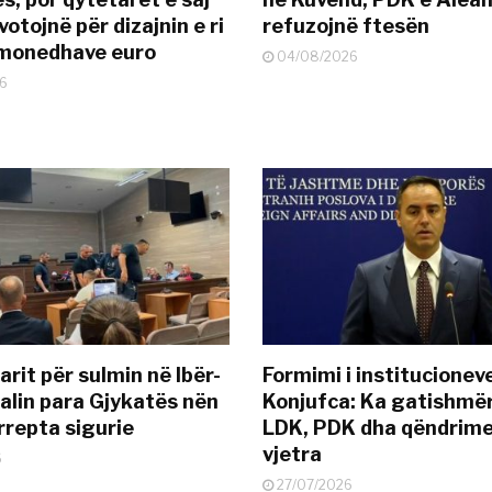
otojnë për dizajnin e ri
refuzojnë ftesën
ëmonedhave euro
04/08/2026
6
rit për sulmin në Ibër-
Formimi i institucionev
alin para Gjykatës nën
Konjufca: Ka gatishmër
rrepta sigurie
LDK, PDK dha qëndrime
vjetra
6
27/07/2026