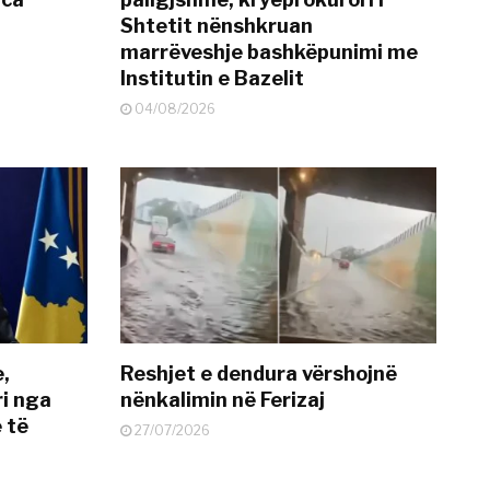
Shtetit nënshkruan
marrëveshje bashkëpunimi me
Institutin e Bazelit
04/08/2026
e,
Reshjet e dendura vërshojnë
i nga
nënkalimin në Ferizaj
 të
27/07/2026