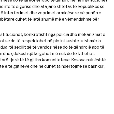
 nëse do të largohen apo të qëndrojnë në institucionet
ente të sigurisë dhe ata janë shtetas të Republikës së
erë interferimet dhe veprimet armiqësore në punën e
ombëtare duhet të jetë shumë më e vëmendshme për
nstitucionet, konkretisht nga policia dhe mekanizmat e
e sot se do të respektohet në plotni kushtetutshmëria
vidual të secilit që të vendos nëse do të qëndrojë apo të
kum dhe çdokush që largohet më nuk do të kthehet.
arë tjerë të të gjitha komuniteteve. Kosova nuk është
të e të gjithëve dhe ne duhet ta ndërtojmë së bashku!”,