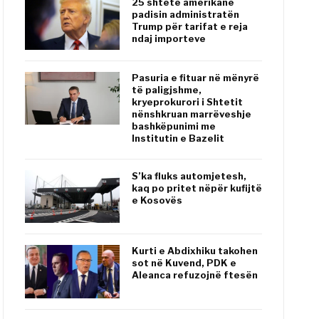
25 shtete amerikane
padisin administratën
Trump për tarifat e reja
ndaj importeve
Pasuria e fituar në mënyrë
të paligjshme,
kryeprokurori i Shtetit
nënshkruan marrëveshje
bashkëpunimi me
Institutin e Bazelit
S’ka fluks automjetesh,
kaq po pritet nëpër kufijtë
e Kosovës
Kurti e Abdixhiku takohen
sot në Kuvend, PDK e
Aleanca refuzojnë ftesën