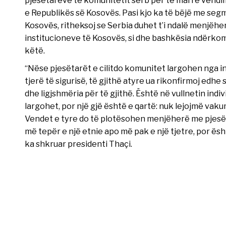
pjesëtarëve të komunitetit serb për të marrë vendim
e Republikës së Kosovës. Pasi kjo ka të bëjë me segm
Kosovës, ritheksoj se Serbia duhet t’i ndalë menjëh
institucioneve të Kosovës, si dhe bashkësia ndërk
këtë.
“Nëse pjesëtarët e cilitdo komunitet largohen nga i
tjerë të sigurisë, të gjithë atyre ua rikonfirmoj edh
dhe ligjshmëria për të gjithë. Është në vullnetin indi
largohet, por një gjë është e qartë: nuk lejojmë va
Vendet e tyre do të plotësohen menjëherë me pjesët
më tepër e një etnie apo më pak e një tjetre, por ësh
ka shkruar presidenti Thaçi.