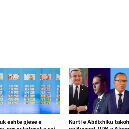
uk është pjesë e
Kurti e Abdixhiku tako
s, por qytetarët e saj
në Kuvend, PDK e Alea