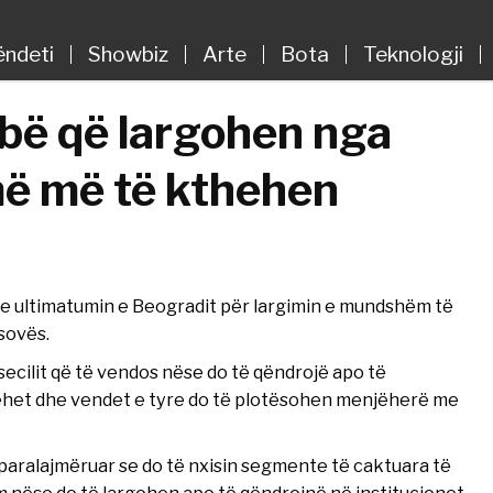
ëndeti
Showbiz
Arte
Bota
Teknologji
rbë që largohen nga
jmë më të kthehen
 me ultimatumin e Beogradit për largimin e mundshëm të
sovës.
 secilit që të vendos nëse do të qëndrojë apo të
hehet dhe vendet e tyre do të plotësohen menjëherë me
 paralajmëruar se do të nxisin segmente të caktuara të