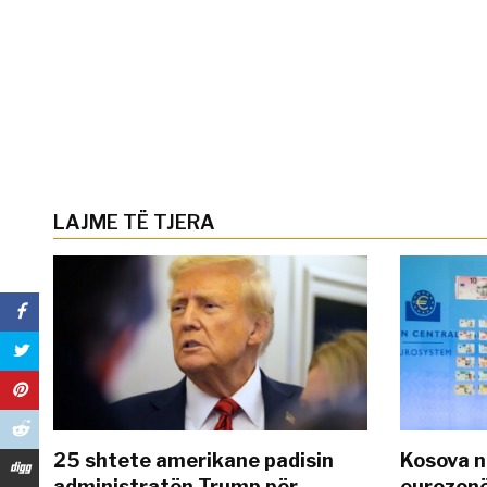
LAJME TË TJERA
25 shtete amerikane padisin
Kosova n
administratën Trump për
eurozonë