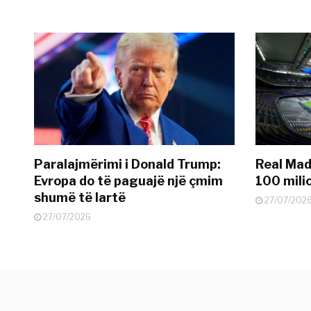
Paralajmërimi i Donald Trump:
Real Madr
Evropa do të paguajë një çmim
100 mili
shumë të lartë
27/07/202
27/07/2026