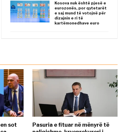
Kosova nuk është pjesë e
eurozonës, por qytetarët
e saj mund të votojnë për
dizajnin e ri të
kartëmonedhave euro
hen sot
Pasuria e fituar në mënyrë të
nca
paligjshme, kryeprokurori i