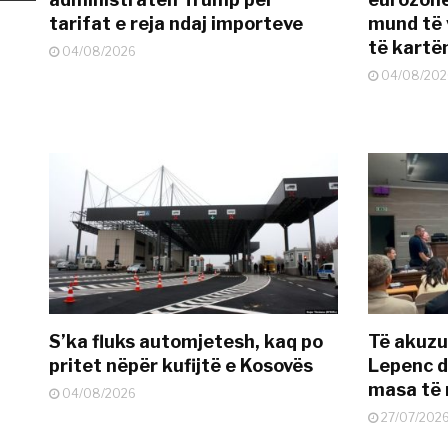
tarifat e reja ndaj importeve
mund të v
të kart
04/08/2026
04/08/202
S’ka fluks automjetesh, kaq po
Të akuzua
pritet nëpër kufijtë e Kosovës
Lepenc d
masa të 
04/08/2026
27/07/202