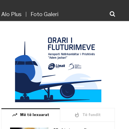
Alo Plus
Foto Galeri
trending_up
whatshot
Më të lexuarat
Të fundit