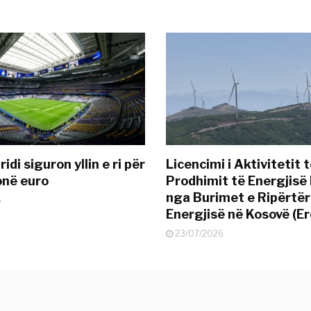
idi siguron yllin e ri për
Licencimi i Aktivitetit 
onë euro
Prodhimit të Energjisë 
nga Burimet e Ripërtë
6
Energjisë në Kosovë (Er
23/07/2026