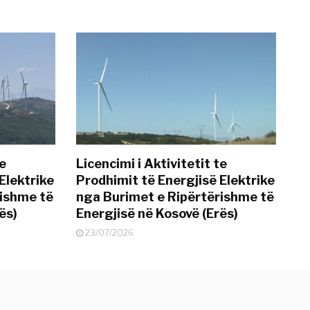
te
Licencimi i Aktivitetit te
Elektrike
Prodhimit të Energjisë Elektrike
rishme të
nga Burimet e Ripërtërishme të
ës)
Energjisë në Kosovë (Erës)
23/07/2026