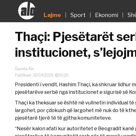
Lajme
Sport
Ekonomi
Sh
Thaçi: Pjesëtarët se
institucionet, s’lejo
Gazeta Alo
Publikuar: 12/04/2019
16:26
Presidenti i vendit, Hashim Thaçi, ka shkruar lidhur
pjesëtarëve serbë nga institucionet e sigurisë së Ko
Thaçi ka theksuar se është në vullnetin individual të
largohet, por çdokush që largohet më nuk do të kt
pjesëtarë tjerë të të gjitha komuniteteve.
“Nesër kalon afati kur autoritetet e Beogradit kanë