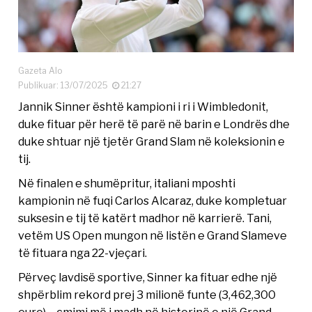
Gazeta Alo
Publikuar: 13/07/2025
21:27
Jannik Sinner është kampioni i ri i Wimbledonit,
duke fituar për herë të parë në barin e Londrës dhe
duke shtuar një tjetër Grand Slam në koleksionin e
tij.
Në finalen e shumëpritur, italiani mposhti
kampionin në fuqi Carlos Alcaraz, duke kompletuar
suksesin e tij të katërt madhor në karrierë. Tani,
vetëm US Open mungon në listën e Grand Slameve
të fituara nga 22-vjeçari.
Përveç lavdisë sportive, Sinner ka fituar edhe një
shpërblim rekord prej 3 milionë funte (3,462,300
euro) – çmimi më i madh në historinë e një Grand