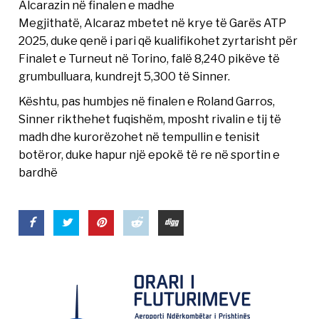
Alcarazin në finalen e madhe
Megjithatë, Alcaraz mbetet në krye të Garës ATP
2025, duke qenë i pari që kualifikohet zyrtarisht për
Finalet e Turneut në Torino, falë 8,240 pikëve të
grumbulluara, kundrejt 5,300 të Sinner.
Kështu, pas humbjes në finalen e Roland Garros,
Sinner rikthehet fuqishëm, mposht rivalin e tij të
madh dhe kurorëzohet në tempullin e tenisit
botëror, duke hapur një epokë të re në sportin e
bardhë