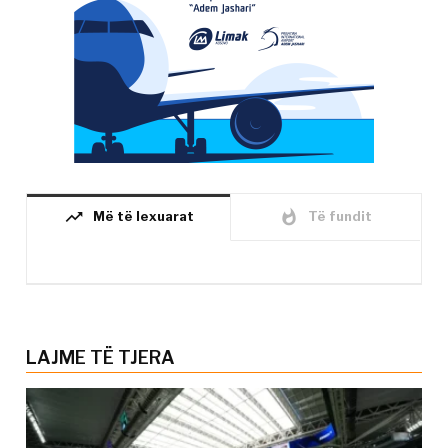
trending_up
whatshot
Më të lexuarat
Të fundit
LAJME TË TJERA