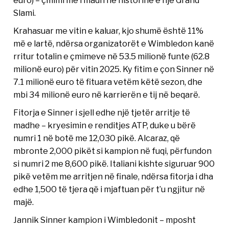
Slami.
Krahasuar me vitin e kaluar, kjo shumë është 11%
më e lartë, ndërsa organizatorët e Wimbledon kanë
rritur totalin e çmimeve në 53.5 milionë funte (62.8
milionë euro) për vitin 2025. Ky fitim e çon Sinner në
7.1 milionë euro të fituara vetëm këtë sezon, dhe
mbi 34 milionë euro në karrierën e tij në beqarë.
Fitorja e Sinner i sjell edhe një tjetër arritje të
madhe – kryesimin e renditjes ATP, duke u bërë
numri 1 në botë me 12,030 pikë. Alcaraz, që
mbronte 2,000 pikët si kampion në fuqi, përfundon
si numri 2 me 8,600 pikë. Italiani kishte siguruar 900
pikë vetëm me arritjen në finale, ndërsa fitorja i dha
edhe 1,500 të tjera që i mjaftuan për t’u ngjitur në
majë.
Jannik Sinner kampion i Wimbledonit – mposht