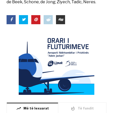
de Beek, Schone, de Jong; Ziyech, Tadic, Neres.
trending_up
whatshot
Më të lexuarat
Të fundit