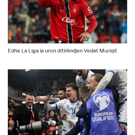
Edhe La Liga ia uron ditëlindjen Vedat Muriqit