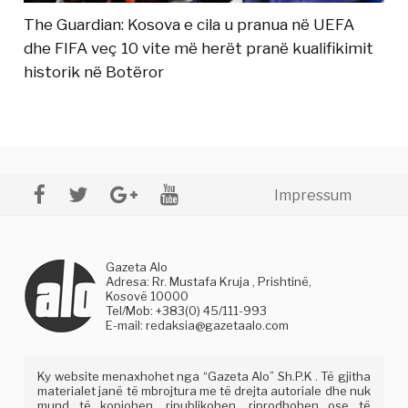
The Guardian: Kosova e cila u pranua në UEFA
dhe FIFA veç 10 vite më herët pranë kualifikimit
historik në Botëror
Impressum
Gazeta Alo
Adresa: Rr. Mustafa Kruja , Prishtinë,
Kosovë 10000
Tel/Mob: +383(0) 45/111-993
E-mail:
redaksia@gazetaalo.com
Ky website menaxhohet nga “Gazeta Alo” Sh.P.K . Të gjitha
materialet janë të mbrojtura me të drejta autoriale dhe nuk
mund të kopjohen, ripublikohen, riprodhohen ose të