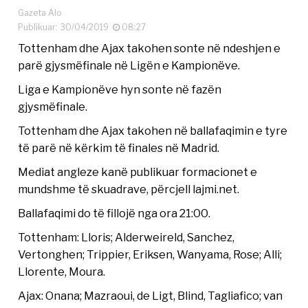
Gazeta Alo
Publikuar: 30/04/2019
08:27
Tottenham dhe Ajax takohen sonte në ndeshjen e
parë gjysmëfinale në Ligën e Kampionëve.
Liga e Kampionëve hyn sonte në fazën
gjysmëfinale.
Tottenham dhe Ajax takohen në ballafaqimin e tyre
të parë në kërkim të finales në Madrid.
Mediat angleze kanë publikuar formacionet e
mundshme të skuadrave, përcjell lajmi.net.
Ballafaqimi do të fillojë nga ora 21:00.
Tottenham: Lloris; Alderweireld, Sanchez,
Vertonghen; Trippier, Eriksen, Wanyama, Rose; Alli;
Llorente, Moura.
Ajax: Onana; Mazraoui, de Ligt, Blind, Tagliafico; van