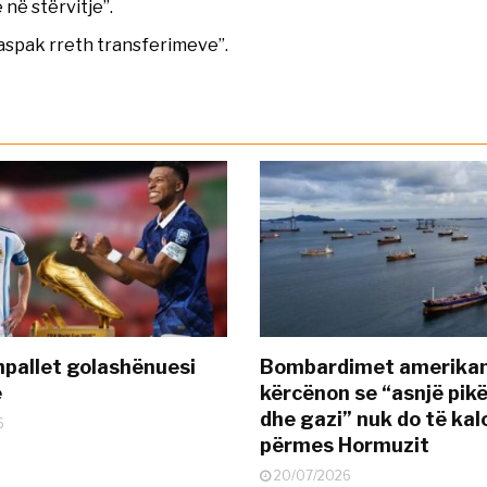
ë stërvitje”.
 aspak rreth transferimeve”.
pallet golashënuesi
Bombardimet amerikane
ë
kërcënon se “asnjë pik
dhe gazi” nuk do të kal
6
përmes Hormuzit
20/07/2026