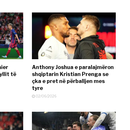
mier
Anthony Joshua e paralajmëron
llit të
shqiptarin Kristian Prenga se
çka e pret në përballjen mes
tyre
02/06/2026