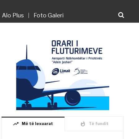
Alo Plus
Foto Galeri
trending_up
whatshot
Më të lexuarat
Të fundit