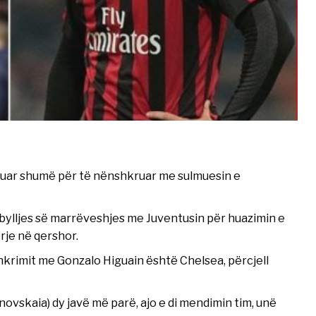
unuar shumë për të nënshkruar me sulmuesin e
bylljes së marrëveshjes me Juventusin për huazimin e
erje në qershor.
nshkrimit me Gonzalo Higuain është Chelsea, përcjell
ovskaia) dy javë më parë, ajo e di mendimin tim, unë