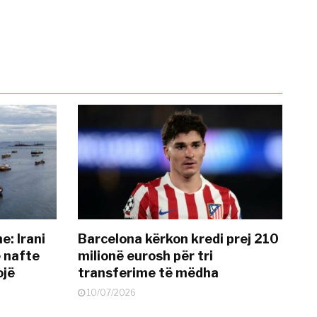
: Irani
Barcelona kërkon kredi prej 210
ë nafte
milionë eurosh për tri
ojë
transferime të mëdha
10/07/2026