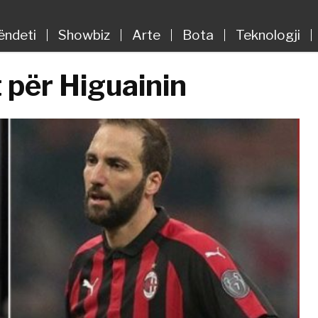
ëndeti
Showbiz
Arte
Bota
Teknologji
t për Higuainin