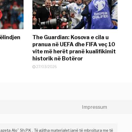
ëlindjen
The Guardian: Kosova e cila u
pranua në UEFA dhe FIFA veç 10
vite më herët pranë kualifikimit
historik në Botëror
27/03/2026
Impressum
eta Alo” Sh.P.K . Të gjitha materialet janë të mbrojtura me të