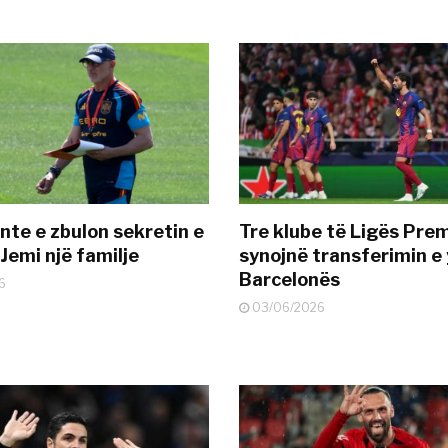
nte e zbulon sekretin e
Tre klube të Ligës Pre
Jemi një familje
synojnë transferimin e y
Barcelonës
6
03/06/2026