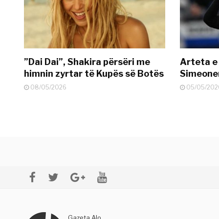
”Dai Dai”, Shakira përsëri me
Arteta e
himnin zyrtar të Kupës së Botës
Simeonen
08/05/2026
05/05/202
Gazeta Alo