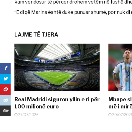
kam vendosur të përqendrohem vetëm në fushë dhe n
“E di që Marina është duke punuar shumë, por nuk di
LAJME TË TJERA
Real Madridi siguron yllin e ri për
Mbape sh
100 milionë euro
më i mir
27/07/2026
20/07/202