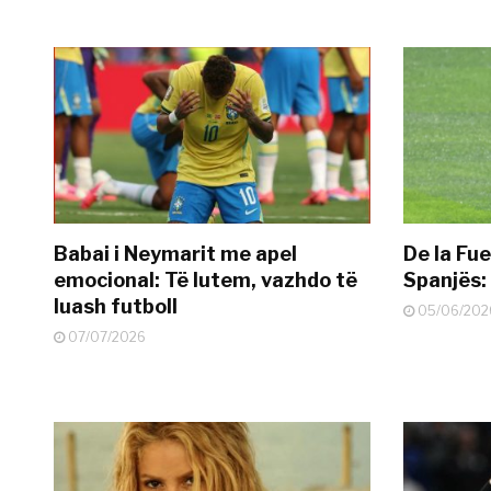
Babai i Neymarit me apel
De la Fue
emocional: Të lutem, vazhdo të
Spanjës: 
luash futboll
05/06/202
07/07/2026