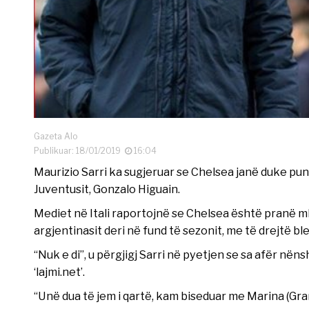
Gazeta Alo
Publikuar: 18/01/2019
16:04
Maurizio Sarri ka sugjeruar se Chelsea janë duke p
Juventusit, Gonzalo Higuain.
Mediet në Itali raportojnë se Chelsea është pranë m
argjentinasit deri në fund të sezonit, me të drejtë bl
“Nuk e di”, u përgjigj Sarri në pyetjen se sa afër në
‘lajmi.net’.
“Unë dua të jem i qartë, kam biseduar me Marina (Gran