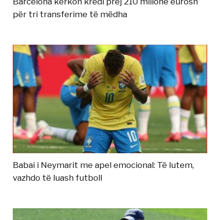
Barcelona kërkon kredi prej 210 milionë eurosh
për tri transferime të mëdha
Babai i Neymarit me apel emocional: Të lutem,
vazhdo të luash futboll