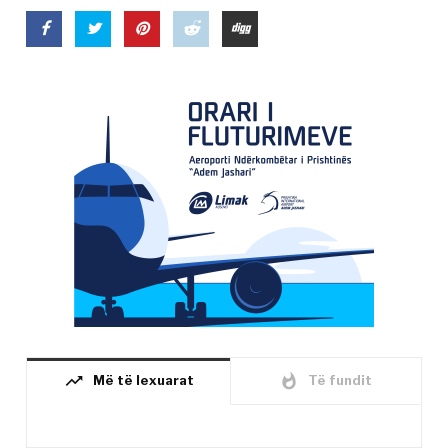
trending_up
whatshot
Më të lexuarat
Të fundit