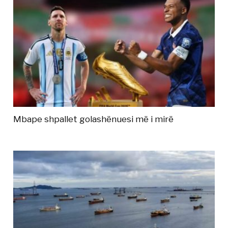
Mbape shpallet golashënuesi më i mirë