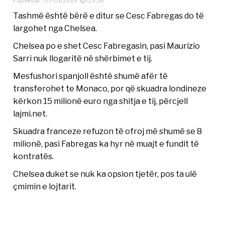
Publikuar: 07/01/2019
09:18
Tashmë është bërë e ditur se Cesc Fabregas do të
largohet nga Chelsea.
Chelsea po e shet Cesc Fabregasin, pasi Maurizio
Sarri nuk llogaritë në shërbimet e tij.
Mesfushori spanjoll është shumë afër të
transferohet te Monaco, por që skuadra londineze
kërkon 15 milionë euro nga shitja e tij, përcjell
lajmi.net.
Skuadra franceze refuzon të ofroj më shumë se 8
milionë, pasi Fabregas ka hyr në muajt e fundit të
kontratës.
Chelsea duket se nuk ka opsion tjetër, pos ta ulë
çmimin e lojtarit.