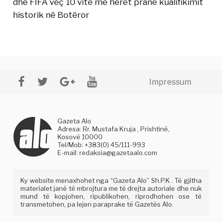
dhe FIFA veç 10 vite më herët pranë kualifikimit
historik në Botëror
Impressum
Gazeta Alo
Adresa: Rr. Mustafa Kruja , Prishtinë,
Kosovë 10000
Tel/Mob: +383(0) 45/111-993
E-mail:
redaksia@gazetaalo.com
Ky website menaxhohet nga “Gazeta Alo” Sh.P.K . Të gjitha
materialet janë të mbrojtura me të drejta autoriale dhe nuk
mund të kopjohen, ripublikohen, riprodhohen ose të
transmetohen, pa lejen paraprake të Gazetës Alo.