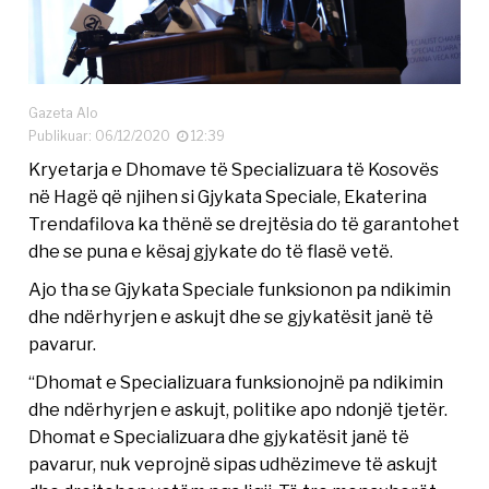
Gazeta Alo
Publikuar: 06/12/2020
12:39
Kryetarja e Dhomave të Specializuara të Kosovës
në Hagë që njihen si Gjykata Speciale, Ekaterina
Trendafilova ka thënë se drejtësia do të garantohet
dhe se puna e kësaj gjykate do të flasë vetë.
Ajo tha se Gjykata Speciale funksionon pa ndikimin
dhe ndërhyrjen e askujt dhe se gjykatësit janë të
pavarur.
“Dhomat e Specializuara funksionojnë pa ndikimin
dhe ndërhyrjen e askujt, politike apo ndonjë tjetër.
Dhomat e Specializuara dhe gjykatësit janë të
pavarur, nuk veprojnë sipas udhëzimeve të askujt