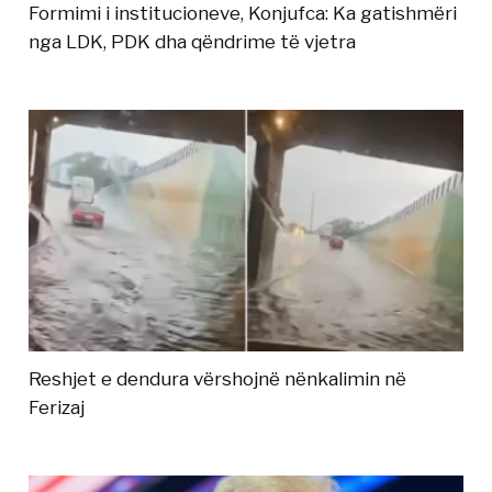
Formimi i institucioneve, Konjufca: Ka gatishmëri
nga LDK, PDK dha qëndrime të vjetra
Reshjet e dendura vërshojnë nënkalimin në
Ferizaj