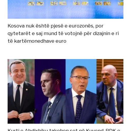
Kosova nuk është pjesë e eurozonës, por
qytetarët e saj mund të votojnë për dizajnin e ri
të kartëmonedhave euro
Kurti e Abdixhiku takohen sot në Kuvend, PDK e