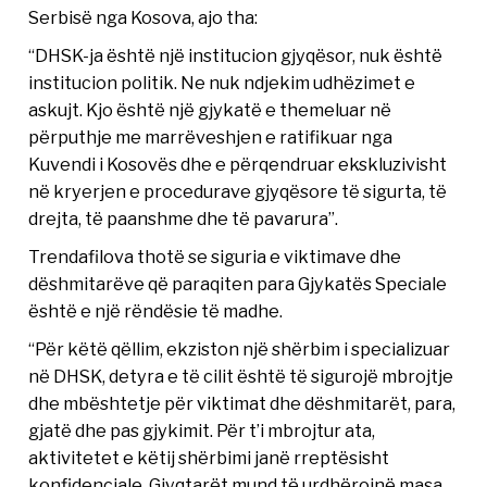
Serbisë nga Kosova, ajo tha:
“DHSK-ja është një institucion gjyqësor, nuk është
institucion politik. Ne nuk ndjekim udhëzimet e
askujt. Kjo është një gjykatë e themeluar në
përputhje me marrëveshjen e ratifikuar nga
Kuvendi i Kosovës dhe e përqendruar ekskluzivisht
në kryerjen e procedurave gjyqësore të sigurta, të
drejta, të paanshme dhe të pavarura”.
Trendafilova thotë se siguria e viktimave dhe
dëshmitarëve që paraqiten para Gjykatës Speciale
është e një rëndësie të madhe.
“Për këtë qëllim, ekziston një shërbim i specializuar
në DHSK, detyra e të cilit është të sigurojë mbrojtje
dhe mbështetje për viktimat dhe dëshmitarët, para,
gjatë dhe pas gjykimit. Për t’i mbrojtur ata,
aktivitetet e këtij shërbimi janë rreptësisht
konfidenciale. Gjyqtarët mund të urdhërojnë masa