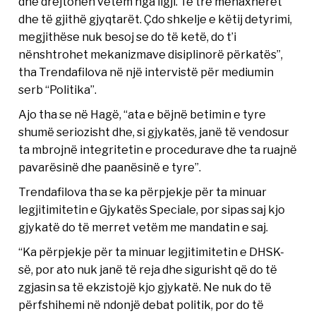
dhe drejtohen vetëm nga ligji. Të tre menaxherët
dhe të gjithë gjyqtarët. Çdo shkelje e këtij detyrimi,
megjithëse nuk besoj se do të ketë, do t’i
nënshtrohet mekanizmave disiplinorë përkatës”,
tha Trendafilova në një intervistë për mediumin
serb “Politika”.
Ajo tha se në Hagë, “ata e bëjnë betimin e tyre
shumë seriozisht dhe, si gjykatës, janë të vendosur
ta mbrojnë integritetin e procedurave dhe ta ruajnë
pavarësinë dhe paanësinë e tyre”.
Trendafilova tha se ka përpjekje për ta minuar
legjitimitetin e Gjykatës Speciale, por sipas saj kjo
gjykatë do të merret vetëm me mandatin e saj.
“Ka përpjekje për ta minuar legjitimitetin e DHSK-
së, por ato nuk janë të reja dhe sigurisht që do të
zgjasin sa të ekzistojë kjo gjykatë. Ne nuk do të
përfshihemi në ndonjë debat politik, por do të