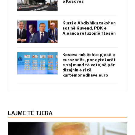
e Kosovës
Kurti e Abdixhiku takohen
sot në Kuvend, PDK e
Aleanca refuzojnë ftesën
Kosova nuk është pjesë e
eurozonës, por qytetarët
e saj mund të votojnë për
dizajnin e ri të
kartëmonedhave euro
LAJME TË TJERA