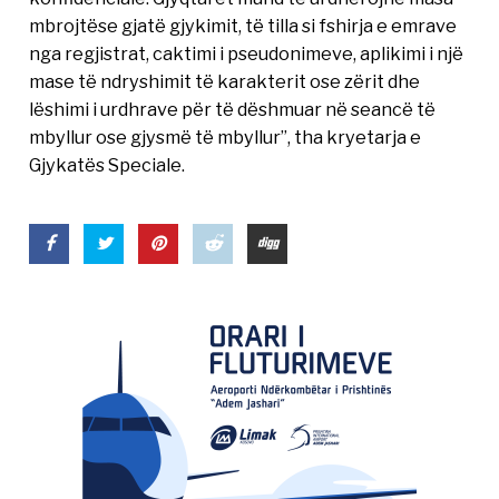
mbrojtëse gjatë gjykimit, të tilla si fshirja e emrave
nga regjistrat, caktimi i pseudonimeve, aplikimi i një
mase të ndryshimit të karakterit ose zërit dhe
lëshimi i urdhrave për të dëshmuar në seancë të
mbyllur ose gjysmë të mbyllur”, tha kryetarja e
Gjykatës Speciale.