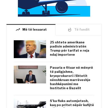
trending_up
whatshot
Më të lexuarat
Të fundit
25 shtete amerikane
padisin administratën
Trump për tarifat e reja
ndaj importeve
Pasuria e fituar në mënyrë
të paligjshme,
kryeprokurori i Shtetit
nënshkruan marrëveshje
bashkëpunimi me
Institutin e Bazelit
S’ka fluks automjetesh,
kaq po pritet nëpër kufijtë