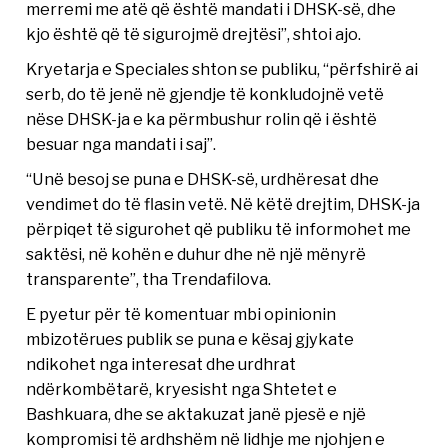
merremi me atë që është mandati i DHSK-së, dhe
kjo është që të sigurojmë drejtësi”, shtoi ajo.
Kryetarja e Speciales shton se publiku, “përfshirë ai
serb, do të jenë në gjendje të konkludojnë vetë
nëse DHSK-ja e ka përmbushur rolin që i është
besuar nga mandati i saj”.
“Unë besoj se puna e DHSK-së, urdhëresat dhe
vendimet do të flasin vetë. Në këtë drejtim, DHSK-ja
përpiqet të sigurohet që publiku të informohet me
saktësi, në kohën e duhur dhe në një mënyrë
transparente”, tha Trendafilova.
E pyetur për të komentuar mbi opinionin
mbizotërues publik se puna e kësaj gjykate
ndikohet nga interesat dhe urdhrat
ndërkombëtarë, kryesisht nga Shtetet e
Bashkuara, dhe se aktakuzat janë pjesë e një
kompromisi të ardhshëm në lidhje me njohjen e