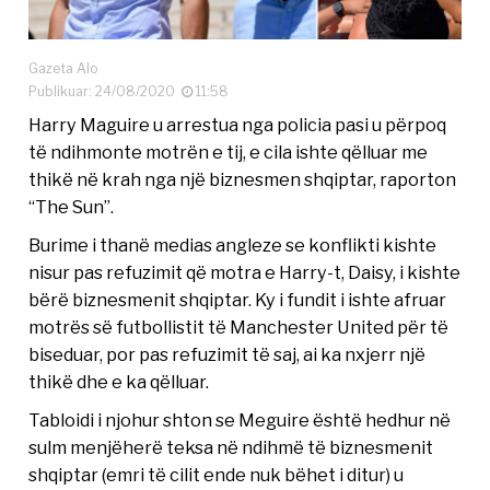
Gazeta Alo
Publikuar: 24/08/2020
11:58
Harry Maguire u arrestua nga policia pasi u përpoq
të ndihmonte motrën e tij, e cila ishte qëlluar me
thikë në krah nga një biznesmen shqiptar, raporton
“The Sun”.
Burime i thanë medias angleze se konflikti kishte
nisur pas refuzimit që motra e Harry-t, Daisy, i kishte
bërë biznesmenit shqiptar. Ky i fundit i ishte afruar
motrës së futbollistit të Manchester United për të
biseduar, por pas refuzimit të saj, ai ka nxjerr një
thikë dhe e ka qëlluar.
Tabloidi i njohur shton se Meguire është hedhur në
sulm menjëherë teksa në ndihmë të biznesmenit
shqiptar (emri të cilit ende nuk bëhet i ditur) u