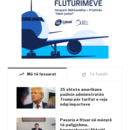
trending_up
whatshot
Më të lexuarat
Të fundit
25 shtete amerikane
padisin administratën
Trump për tarifat e reja
ndaj importeve
Pasuria e fituar në mënyrë
të paligjshme,
kryeprokurori i Shtetit