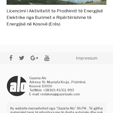
Licencimi i Aktivitetit te Prodhimit të Energjisë
Elektrike nga Burimet e Ripërtërishme të
Energjisë në Kosovë (Erës)
Impressum
Gazeta Alo
Adresa: Rr. Mustafa Kruja , Prishtinë,
Kosovë 10000
Tel/Mob: +383(0) 45/111-993
E-mail:
redaksia@gazetaalo.com
Ky website menaxhohet nga “Gazeta Alo” Sh.P.K . Të gjitha
materialet janë të mbrojtura me të drejta autoriale dhe nuk