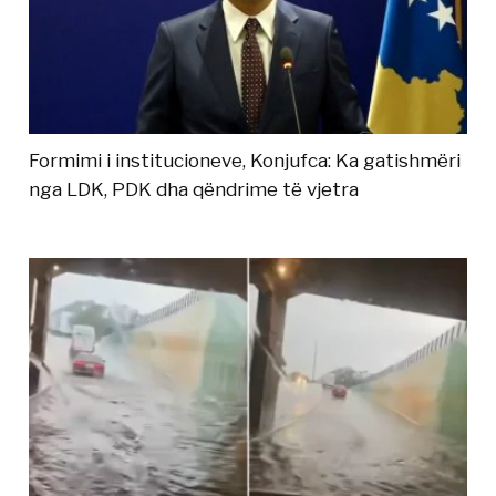
Formimi i institucioneve, Konjufca: Ka gatishmëri
nga LDK, PDK dha qëndrime të vjetra