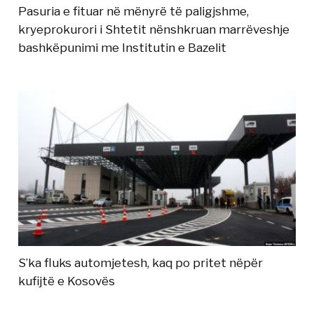
Pasuria e fituar në mënyrë të paligjshme,
kryeprokurori i Shtetit nënshkruan marrëveshje
bashkëpunimi me Institutin e Bazelit
S’ka fluks automjetesh, kaq po pritet nëpër
kufijtë e Kosovës