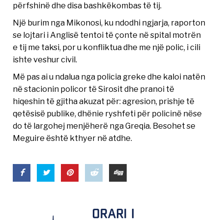
përfshinë dhe disa bashkëkombas të tij.
Një burim nga Mikonosi, ku ndodhi ngjarja, raporton
se lojtari i Anglisë tentoi të çonte në spital motrën
e tij me taksi, por u konfliktua dhe me një polic, i cili
ishte veshur civil.
Më pas ai u ndalua nga policia greke dhe kaloi natën
në stacionin policor të Sirosit dhe pranoi të
hiqeshin të gjitha akuzat për: agresion, prishje të
qetësisë publike, dhënie ryshfeti për policinë nëse
do të largohej menjëherë nga Greqia. Besohet se
Meguire është kthyer në atdhe.