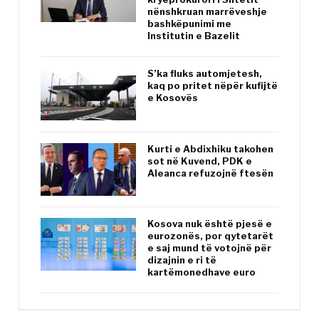
nënshkruan marrëveshje
bashkëpunimi me
Institutin e Bazelit
S’ka fluks automjetesh,
kaq po pritet nëpër kufijtë
e Kosovës
Kurti e Abdixhiku takohen
sot në Kuvend, PDK e
Aleanca refuzojnë ftesën
Kosova nuk është pjesë e
eurozonës, por qytetarët
e saj mund të votojnë për
dizajnin e ri të
kartëmonedhave euro