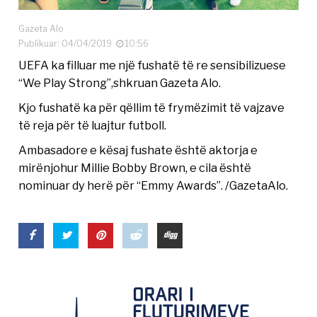
Gazeta Alo
Publikuar: 04/04/2019
10:56
UEFA ka filluar me një fushatë të re sensibilizuese
“We Play Strong”,shkruan Gazeta Alo.
Kjo fushatë ka për qëllim të frymëzimit të vajzave
të reja për të luajtur futboll.
Ambasadore e kësaj fushate është aktorja e
mirënjohur Millie Bobby Brown, e cila është
nominuar dy herë për “Emmy Awards”. /GazetaAlo.