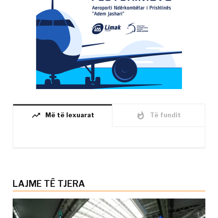
trending_up
whatshot
Më të lexuarat
Të fundit
LAJME TË TJERA