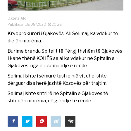
Gazeta Alo
Publikuar: 16/08/2020
20:28
Kryeprokurori i Gjakovës, Ali Selimaj, ka vdekur të
dielën mbrëma.
Burime brenda Spitalit të Përgjithshëm të Gjakovës
i kanë thënë KOHËS se ai ka vdekur në Spitalin e
Gjakovës, nga një sëmundje e rëndë.
Selimaj ishte i sëmurë tash e një vit dhe ishte
dërguar disa herë jashtë Kosovës për trajtim.
Selimaj ishte shtrirë në Spitalin e Gjakovës të
shtunën mbrëma, në gjendje të rëndë.