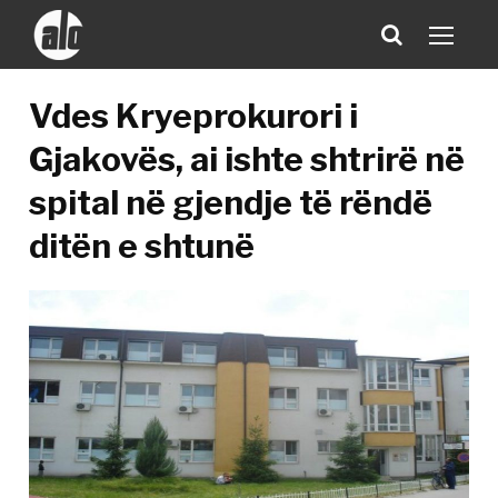
Vdes Kryeprokurori i
Gjakovës, ai ishte shtrirë në
spital në gjendje të rëndë
ditën e shtunë