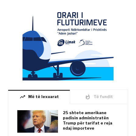
trending_up
whatshot
Më të lexuarat
Të fundit
25 shtete amerikane
padisin administratën
Trump për tarifat e reja
ndaj importeve