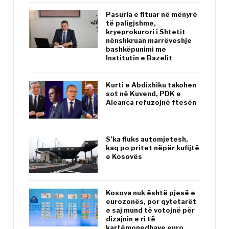
Pasuria e fituar në mënyrë
të paligjshme,
kryeprokurori i Shtetit
nënshkruan marrëveshje
bashkëpunimi me
Institutin e Bazelit
Kurti e Abdixhiku takohen
sot në Kuvend, PDK e
Aleanca refuzojnë ftesën
S’ka fluks automjetesh,
kaq po pritet nëpër kufijtë
e Kosovës
Kosova nuk është pjesë e
eurozonës, por qytetarët
e saj mund të votojnë për
dizajnin e ri të
kartëmonedhave euro