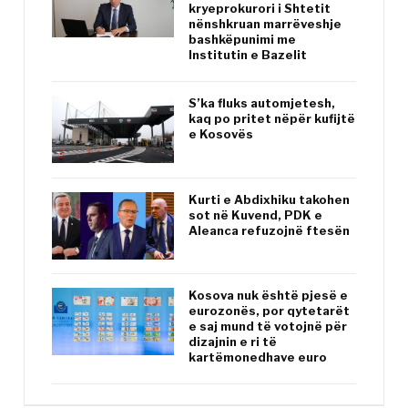
kryeprokurori i Shtetit
nënshkruan marrëveshje
bashkëpunimi me
Institutin e Bazelit
S’ka fluks automjetesh,
kaq po pritet nëpër kufijtë
e Kosovës
Kurti e Abdixhiku takohen
sot në Kuvend, PDK e
Aleanca refuzojnë ftesën
Kosova nuk është pjesë e
eurozonës, por qytetarët
e saj mund të votojnë për
dizajnin e ri të
kartëmonedhave euro