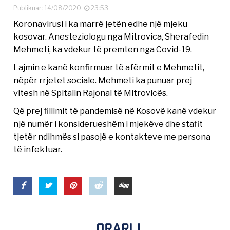
Publikuar: 14/08/2020
23:53
Koronavirusi i ka marrë jetën edhe një mjeku
kosovar. Anesteziologu nga Mitrovica, Sherafedin
Mehmeti, ka vdekur të premten nga Covid-19.
Lajmin e kanë konfirmuar të afërmit e Mehmetit,
nëpër rrjetet sociale. Mehmeti ka punuar prej
vitesh në Spitalin Rajonal të Mitrovicës.
Që prej fillimit të pandemisë në Kosovë kanë vdekur
një numër i konsiderueshëm i mjekëve dhe stafit
tjetër ndihmës si pasojë e kontakteve me persona
të infektuar.