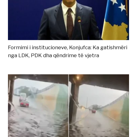
Formimi i institucioneve, Konjufca: Ka gatishmëri
nga LDK, PDK dha qëndrime të vjetra