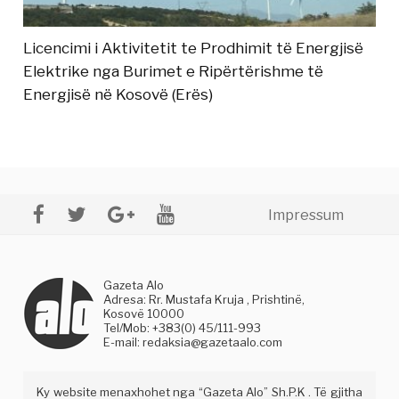
Licencimi i Aktivitetit te Prodhimit të Energjisë
Elektrike nga Burimet e Ripërtërishme të
Energjisë në Kosovë (Erës)
Impressum
Gazeta Alo
Adresa: Rr. Mustafa Kruja , Prishtinë,
Kosovë 10000
Tel/Mob: +383(0) 45/111-993
E-mail:
redaksia@gazetaalo.com
Ky website menaxhohet nga “Gazeta Alo” Sh.P.K . Të gjitha