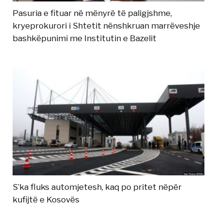
Pasuria e fituar në mënyrë të paligjshme,
kryeprokurori i Shtetit nënshkruan marrëveshje
bashkëpunimi me Institutin e Bazelit
S’ka fluks automjetesh, kaq po pritet nëpër
kufijtë e Kosovës