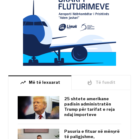
trending_up
whatshot
Më të lexuarat
Të fundit
25 shtete amerikane
padisin administratën
Trump për tarifat e reja
ndaj importeve
Pasuria e fituar në mënyrë
të paligjshme,